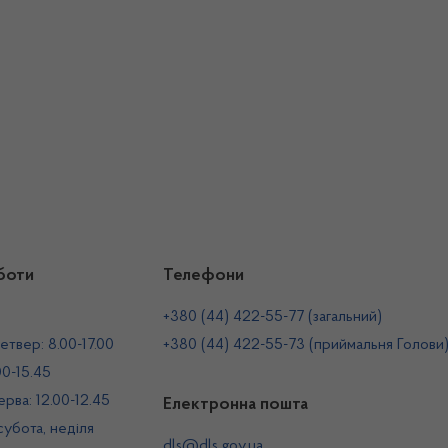
боти
Телефони
+380 (44) 422-55-77 (загальний)
етвер: 8.00-17.00
+380 (44) 422-55-73 (приймальня Голови
00-15.45
рва: 12.00-12.45
Електронна пошта
 субота, неділя
dls@dls.gov.ua