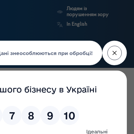
Людям із
порушенням зору
In English
Пошук
рес-центр
Контакти
Антикорупційний
ьких
Ринковий
Державні
портал
а
нагляд
реєстри
Держлікслужби