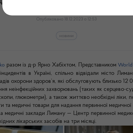
ичних закладів міста Лима
Опубліковано 18.12.2023 о 12:53
новини
разом із д-р Ярно Хабіхтом, Представником
hko
World 
цидентів в Україні, спільно відвідали місто Лима
адів охорони здоров’я, які обслуговують близько 12 
ння неінфекційних
захворювань (таких як серцево-суд
опи, глюкометри), а також життєво необхідні ліки, 
и та медичні товари для надання первинної медичної
а медичні заклади Лиману — Центр первинної медик
ідних лікарських засобів на три місяці.