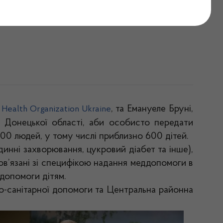
ну Донецької області
, та Емануеле Бруні,
Health Organization Ukraine
н Донецької області, аби особисто передати
000 людей, у тому числі приблизно 600 дітей.
инні захворювання, цукровий діабет та інше),
пов’язані зі специфікою надання меддопомоги в
 допомоги дітям.
о-санітарної допомоги та Центральна районна