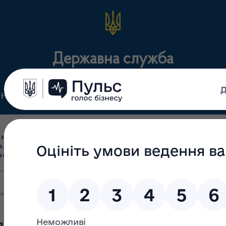
Державна служба
Нормативні документи
Для громадськості
П
Ліцензування
здрібна торгівля
Державний
виробництва лікарс
засобами, імпорт
нагляд
засобів, крові т
асобів (крім АФІ)
(контроль)
сертифікація
енти для медичних закладів міста Лиману Донецької області