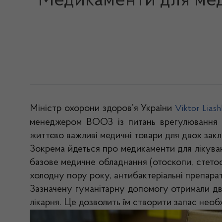
Медикаменти для мед
Міністр охорони здоров’я України
Viktor Lias
менеджером ВООЗ із питань врегулювання ін
життєво важливі медичні товари для двох закл
Зокрема йдеться про медикаменти для лікува
базове медичне обладнання (отоскопи, стетоск
холодну пору року, антибактеріальні препарат
Зазначену гуманітарну допомогу отримали дв
лікарня. Це дозволить їм створити запас необх