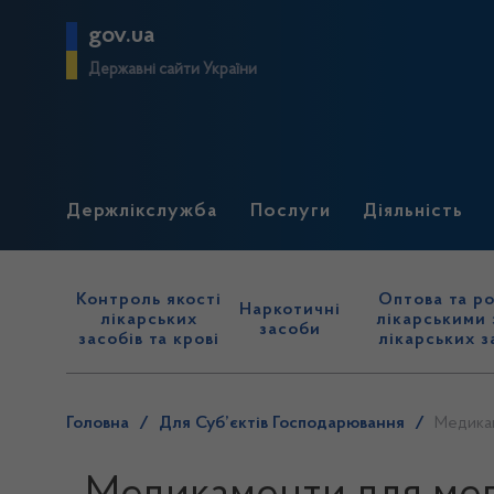
gov.ua
Державні сайти України
Держлікслужба
Послуги
Діяльність
Контроль якості
Оптова та ро
Наркотичні
лікарських
лікарськими 
засоби
засобів та крові
лікарських з
Головна
/
Для Суб’єктів Господарювання
/
Медикам