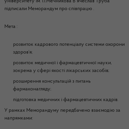
університету ім. І.І.Мечникова В`ячеслав Труба
підписали Меморандум про співпрацю .
Мета :
розвиток кадрового потенціалу системи охорони
здоров’я;
розвиток медичної і фармацевтичної науки,
зокрема у сфері якості лікарських засобів;
розширення консультацій з питань
фармаконагляду;
підготовка медичних і фармацевтичних кадрів.
У рамках Меморандуму передбачено взаємодію за
напрямками: