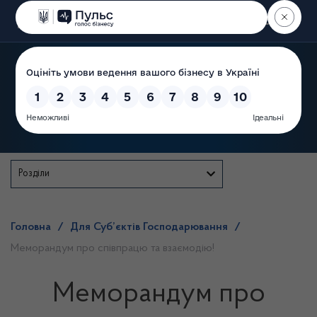
Пошук
Державна служба
Розділи
Головна
/
Для Суб’єктів Господарювання
/
Меморандум про співпрацю та взаємодію!
Меморандум про