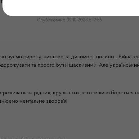
не здоров’я: Як подбати п
Опубліковано 09.10.2023 о 12:56
оли чуємо сирену, читаємо та дивимось новини… Війна зму
подорожувати та просто бути щасливими. Але український 
реживань за рідних, друзів і тих, хто сміливо бореться 
іцнюємо ментальне здоров’я!