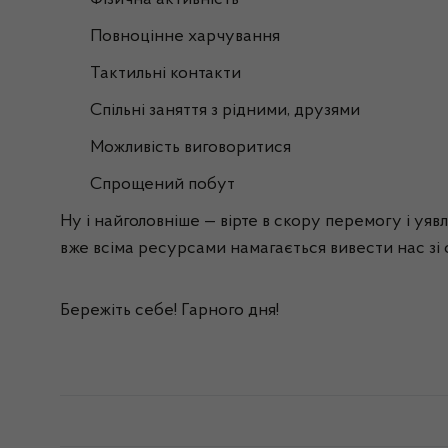
Фізична активність
Повноцінне харчування
Тактильні контакти
Спільні заняття з рідними, друзями
Можливість виговоритися
Спрощений побут
Ну і найголовніше — вірте в скору перемогу і уяв
вже всіма ресурсами намагається вивести нас зі 
Бережіть себе! Гарного дня!