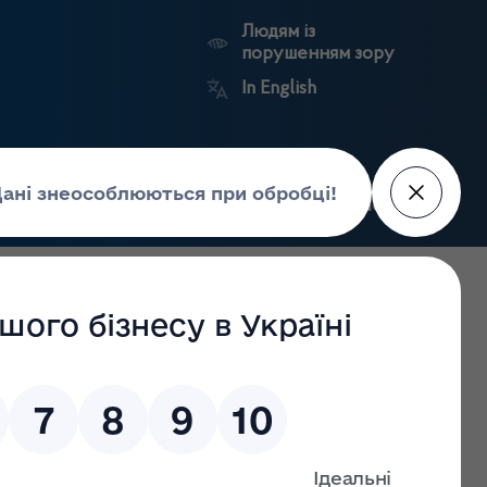
Людям із
порушенням зору
In English
Пошук
рес-центр
Контакти
Антикорупційний
ьких
Ринковий
Державні
портал
а
нагляд
реєстри
Держлікслужби