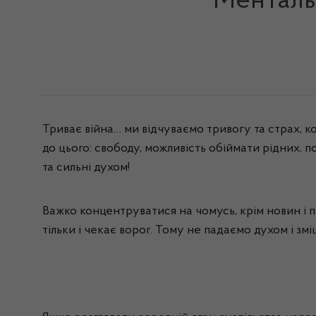
Менталь
Триває війна… ми відчуваємо тривогу та страх, к
до цього: свободу, можливість обіймати рідних, 
та сильні духом!
Важко концентруватися на чомусь, крім новин і пе
тільки і чекає ворог. Тому не падаємо духом і зм