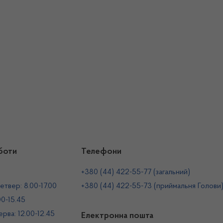
боти
Телефони
+380 (44) 422-55-77 (загальний)
етвер: 8.00-17.00
+380 (44) 422-55-73 (приймальня Голови
00-15.45
рва: 12.00-12.45
Електронна пошта