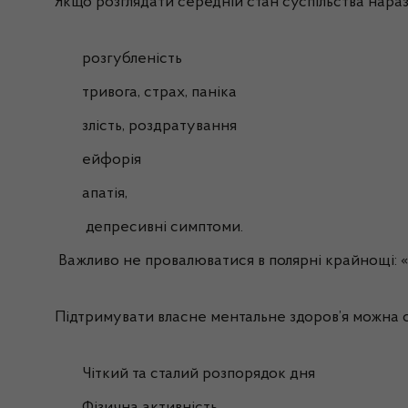
Якщо розглядати середній стан суспільства наразі
розгубленість
тривога, страх, паніка
злість, роздратування
ейфорія
апатія,
депресивні симптоми.
Важливо не провалюватися в полярні крайнощі: «в
Підтримувати власне ментальне здоров’я можна с
Чіткий та сталий розпорядок дня