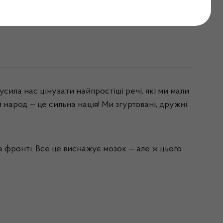
ро себе?
сила нас цінувати найпростіші речі, які ми мали
народ — це сильна нація! Ми згуртовані, дружні
на фронті. Все це виснажує мозок — але ж цього