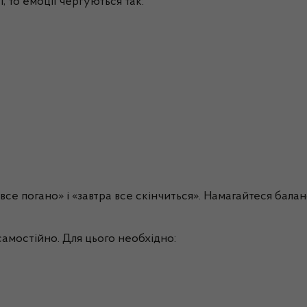
, то емоції чергуються так:
се погано» і «завтра все скінчиться». Намагайтеся бала
амостійно. Для цього необхідно: