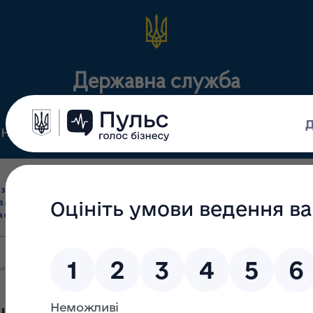
Державна служба
Нормативні документи
Для громадськості
П
Ліцензування
здрібна торгівля
Державний
виробництва лікарс
засобами, імпорт
нагляд
засобів, крові т
асобів (крім АФІ)
(контроль)
сертифікація
не здоров’я: Як подбати про себе?