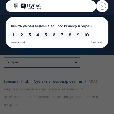
Пошук
Державна служба
Розділи
Головна
/
Для Суб’єктів Господарювання
/
МОЗ
запровадило нові посади фармацевтичного та
реабілітаційного спрямування, які можуть працювати в
лікарнях