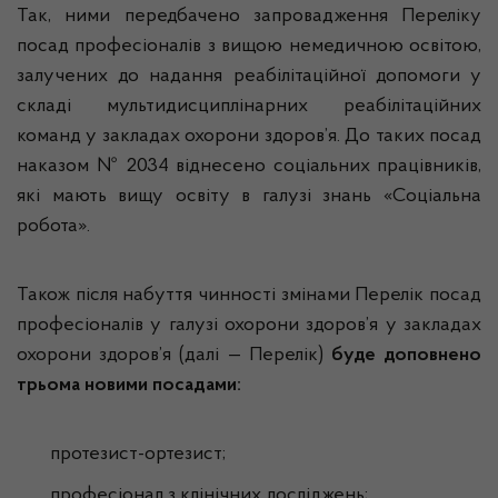
Так, ними передбачено запровадження Переліку
посад професіоналів з вищою немедичною освітою,
залучених до надання реабілітаційної допомоги у
складі мультидисциплінарних реабілітаційних
команд у закладах охорони здоров’я. До таких посад
наказом № 2034 віднесено соціальних працівників,
які мають вищу освіту в галузі знань «Соціальна
робота».
Також після набуття чинності змінами Перелік посад
професіоналів у галузі охорони здоров’я у закладах
охорони здоров’я (далі — Перелік)
буде доповнено
трьома новими посадами:
протезист-ортезист;
професіонал з клінічних досліджень;