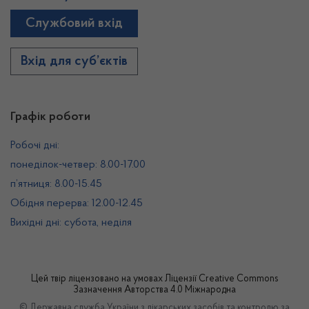
Службовий вхід
Вхід для суб’єктів
Графік роботи
Робочі дні:
понеділок-четвер: 8.00-17.00
п’ятниця: 8.00-15.45
Обідня перерва: 12.00-12.45
Вихідні дні: субота, неділя
Цей твір ліцензовано на умовах
Ліцензії Creative Commons
Зазначення Авторства 4.0 Міжнародна
© Державна служба України з лікарських засобів та контролю за