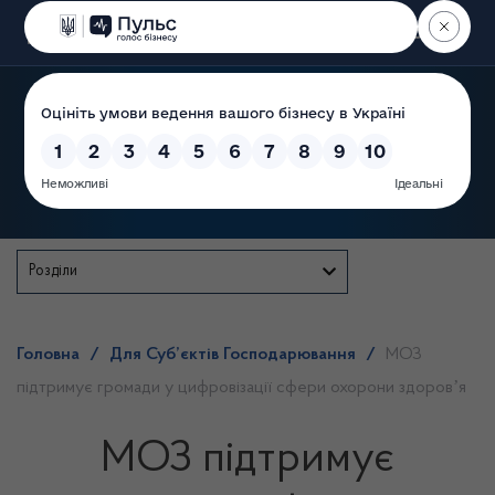
Пошук
Державна служба
Розділи
Головна
/
Для Суб’єктів Господарювання
/
МОЗ
підтримує громади у цифровізації сфери охорони здоровʼя
МОЗ підтримує