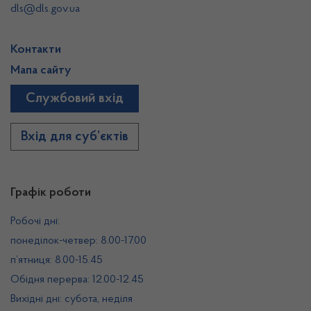
dls@dls.gov.ua
Контакти
Мапа сайту
Службовий вхід
Вхід для суб’єктів
Графік роботи
Робочі дні:
понеділок-четвер: 8.00-17.00
п’ятниця: 8.00-15.45
Обідня перерва: 12.00-12.45
Вихідні дні: субота, неділя