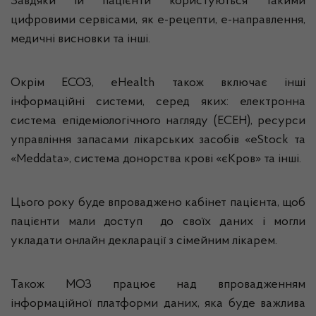
Завдяки їй пацієнти користуються такими
цифровими сервісами, як е-рецепти, е-направлення,
медичні висновки та інші.
Окрім ЕСОЗ, eHealth також включає інші
інформаційні системи, серед яких: електронна
система епідеміологічного нагляду (ЕСЕН), ресурси
управління запасами лікарських засобів «eStock та
«Meddata», система донорства крові «єКров» та інші.
Цього року буде впроваджено кабінет пацієнта, щоб
пацієнти мали доступ до своїх даних і могли
укладати онлайн декларації з сімейним лікарем.
Також МОЗ працює над впровадженням
інформаційної платформи даних, яка буде важлива