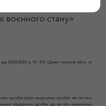
 № 413 «Деякі питання
ах воєнного стану»
від 04.03.2022 р. № 413
«Деякі питання обігу та
их засобів (крім лікарських засобів, які містять
аних лікарських засобів, що містять наркотичні