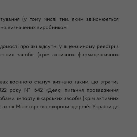
стування (у тому числі тим, яким здійснюється
ння, визначених виробником;
домості про які відсутні у ліцензійному реєстрі з
арських засобів (крім активних фармацевтичних
овах воєнного стану» визнано таким, що втратив
 2022 року № 542 «Деякі питання провадження
собами, імпорту лікарських засобів (крім активних
 актів Міністерства охорони здоров’я України до