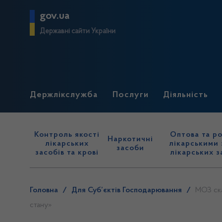
gov.ua
Державні сайти України
Держлікслужба
Послуги
Діяльність
Контроль якості
Оптова та ро
Наркотичні
лікарських
лікарськими 
засоби
засобів та крові
лікарських з
Головна
/
Для Суб’єктів Господарювання
/
МОЗ ска
стану»