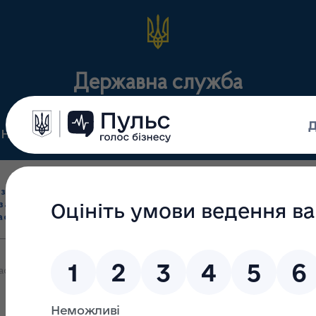
Державна служба
Нормативні документи
Для громадськості
П
Ліцензування
здрібна торгівля
Державний
виробництва лікарс
засобами, імпорт
нагляд
засобів, крові т
асобів (крім АФІ)
(контроль)
сертифікація
сувало наказ від 04 березня 2022 року № 413 «Деякі питання обіг