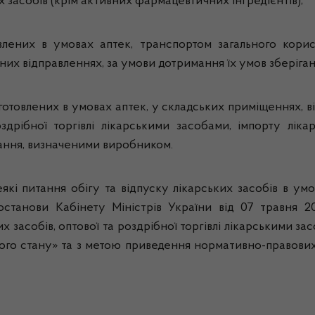
х засобів (крім активних фармацевтичних інгредієнтів);
овлених в умовах аптек, транспортом загального кори
них відправленнях, за умови дотримання їх умов зберіга
иготовлених в умовах аптек, у складських приміщеннях, ві
оздрібної торгівлі лікарськими засобами, імпорту лік
ігання, визначеними виробником.
які питання обігу та відпуску лікарських засобів в ум
станови Кабінету Міністрів України від 07 травня
х засобів, оптової та роздрібної торгівлі лікарськими за
ного стану» та з метою приведення нормативно-правових