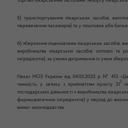
торгівлі лікарськими засобами, імпорту лікарськи
5) транспортування лікарських засобів, вигот
перевезення пасажирів) та у поштових або багаж
6) зберігання ліцензіатами лікарських засобів, в
виробництва лікарських засобів, оптової та р
інгредієнтів), за умови дотримання їх умов збер
Наказ МОЗ України від 04.03.2022 р. № 413
«Де
1
чинність, у зв’язку з прийняттям пункту 31
по
господарської діяльності з виробництва лікарськи
фармацевтичних інгредієнтів) у період дії воєн
вимог законодавства.