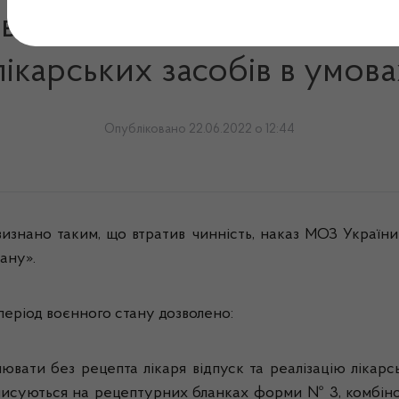
від 04 березня 2022 року
 лікарських засобів в умов
Опубліковано 22.06.2022 о 12:44
изнано таким, що втратив чинність,
наказ МОЗ України 
ану».
 період воєнного стану дозволено:
ювати без рецепта лікаря відпуск та реалізацію лікарськ
писуються на рецептурних бланках форми № 3, комбінов