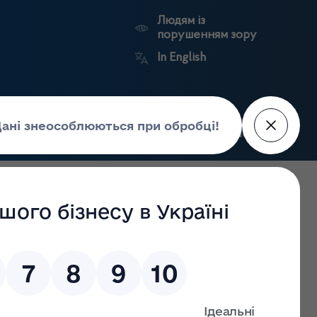
Людям із
порушенням зору
In English
Пошук
рес-центр
Контакти
Антикорупційний
ьких
Ринковий
Державні
портал
а
нагляд
реєстри
Держлікслужби
у та відпуску лікарських засобів в умовах воєнного