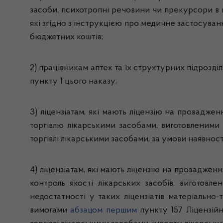
засоби, психотропні речовини чи прекурсори в к
які згідно з інструкцією про медичне застосуван
бюджетних коштів;
2) працівникам аптек та їх структурних підрозді
пункту 1 цього наказу;
3) ліцензіатам, які мають ліцензію на проваджен
торгівлю лікарськими засобами, виготовленими 
торгівлі лікарськими засобами, за умови наявност
4) ліцензіатам, які мають ліцензію на проваджен
контроль якості лікарських засобів, виготовл
недостатності у таких ліцензіатів матеріально-
вимогами
абзацом першим
пункту 157 Ліцензій