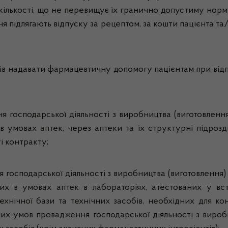
ількості, що не перевищує їх гранично допустиму норму
ня підлягають відпуску за рецептом, за кошти пацієнта т
лів надавати фармацевтичну допомогу пацієнтам при відпу
ня господарської діяльності з виробництва (виготовленн
в умовах аптек, через аптеки та їх структурні підрозді
і контракту;
ня господарської діяльності з виробництва (виготовлення)
ених в умовах аптек в лабораторіях, атестованих у в
технічної бази та технічних засобів, необхідних для к
них умов провадження господарської діяльності з виробн