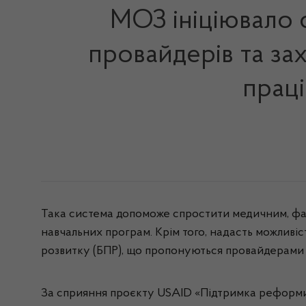
МОЗ ініціювало 
провайдерів та за
прац
Така система допоможе спростити медичним, фа
навчальних програм. Крім того, надасть можливі
розвитку (БПР), що пропонуються провайдерами о
За сприяння проєкту USAID «Підтримка реформи о