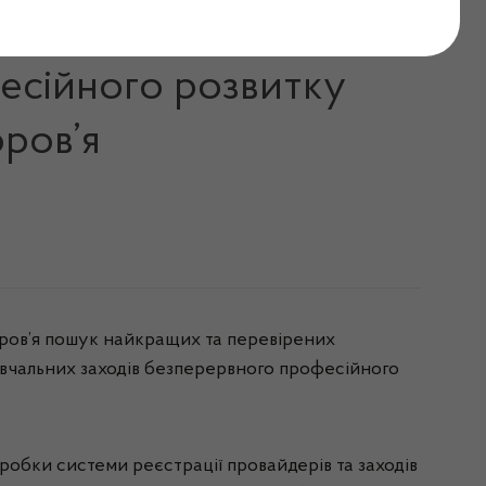
стеми реєстрації
фесійного розвитку
ров’я
ров’я пошук найкращих та перевірених
навчальних заходів безперервного професійного
обки системи реєстрації провайдерів та заходів