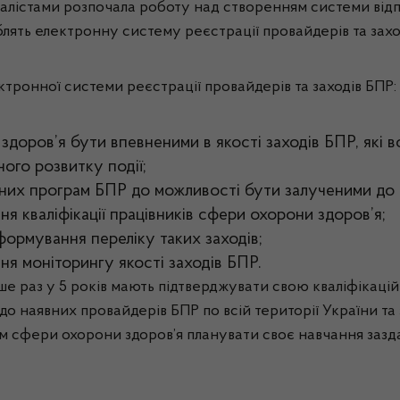
іалістами розпочала роботу над створенням системи відп
блять електронну систему реєстрації провайдерів та захо
ектронної системи реєстрації провайдерів та заходів БПР:
доров’я бути впевненими в якості заходів БПР, які в
ного розвитку події;
існих програм БПР до можливості бути залученими до
ння кваліфікації працівників сфери охорони здоров’я;
формування переліку таких заходів;
ня моніторингу якості заходів БПР.
е раз у 5 років мають підтверджувати свою кваліфікацій
до наявних провайдерів БПР по всій території України та
сфери охорони здоров’я планувати своє навчання заздал