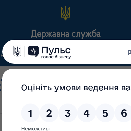
Державна служба
Нормативні документи
Для громадськості
П
Ліцензування
здрібна торгівля
Державний
виробництва лікарс
засобами, імпорт
нагляд
засобів, крові т
асобів (крім АФІ)
(контроль)
сертифікація
ціювало створення електронної системи реєстрації провайдерів