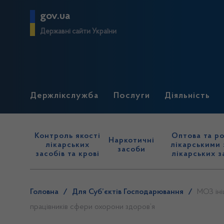
gov.ua
Державні сайти України
Держлікслужба
Послуги
Діяльність
Контроль якості
Оптова та ро
Наркотичні
лікарських
лікарськими 
засоби
засобів та крові
лікарських з
Головна
/
Для Суб’єктів Господарювання
/
МОЗ іні
працівників сфери охорони здоров’я