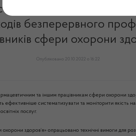
створення електронної си
ходів безперервного про
івників сфери охорони здо
Опубліковано 20.10.2022 о 16:22
рмацевтичним та іншим працівникам сфери охорони здо
сть ефективніше систематизувати та моніторити якість 
світніх послуг.
хорони здоров’я» опрацьовано технічні вимоги для розр