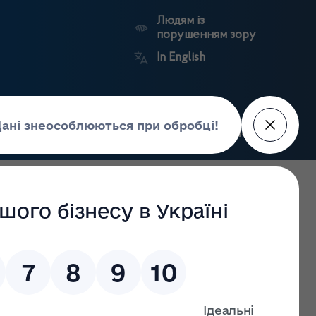
Людям із
порушенням зору
In English
Пошук
рес-центр
Контакти
Антикорупційний
ьких
Ринковий
Державні
портал
а
нагляд
реєстри
Держлікслужби
 та заходів безперервного професійного розвитку