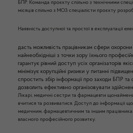
БПР. Команда проєкту спільно з технічними спец
місяців спільно з МОЗ спеціалісти проєкту розро
Наявність доступної та простої в експлуатації ел
дасть можливість працівникам сфери охорони з
найнеобхідніші з точки зору їхнього професій
гарантує рівний доступ усіх організаторів як
мінімізує корупційні ризики у питанні підвище
спростить збір інформації про заходи БПР та 
дозволить ефективно організовувати здійснен
Лікарі, медичні сестри та фармацевти щонайменш
вчитися та розвиватися. Доступ до інформації що
медичним, фармацевтичним та іншим працівникам 
власного професійного розвитку.