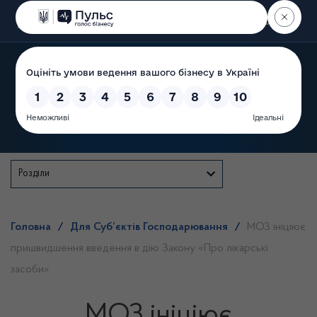
Пошук
Державна служба
Розділи
Головна
/
Для Суб’єктів Господарювання
/
МОЗ ініціює
пришвидшення введення в дію Закону «Про лікарські
засоби»
МОЗ ініціює