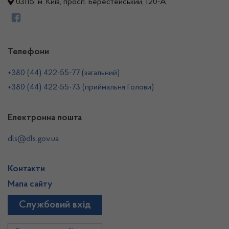
03115, м. Київ, просп. Берестейський, 120-А
Телефони
+380 (44) 422-55-77 (загальний)
+380 (44) 422-55-73 (приймальня Голови)
Електронна пошта
dls@dls.gov.ua
Контакти
Мапа сайту
Службовий вхід