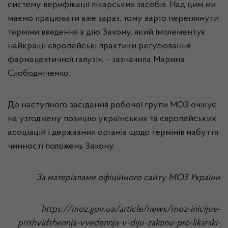
систему верифікації лікарських засобів. Над цим ми
маємо працювати вже зараз, тому варто переглянути
терміни введення в дію Закону, який імплементує
найкращі європейські практики регулювання
фармацевтичної галузі», – зазначила Марина
Слободніченко.
До наступного засідання робочої групи МОЗ очікує
на узгоджену позицію українських та європейських
асоціацій і державних органів щодо термінів набуття
чинності положень Закону.
За матеріалами офіційного сайту МОЗ України
https://moz.gov.ua/article/news/moz-inicijue-
prishvidshennja-vvedennja-v-diju-zakonu-pro-likarski-