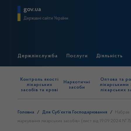
gov.ua
Державні сайти України
Держлікслужба
Послуги
Діяльність
Контроль якості
Оптова та ро
Наркотичні
лікарських
лікарськими 
засоби
засобів та крові
лікарських з
Головна
/
Для Суб’єктів Господарювання
/
Набрав 
маркування лікарських засобів» (лист від 19.09.2024 №754