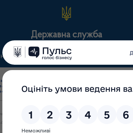
Державна служба
Нормативні документи
Для громадськості
П
Ліцензування
здрібна торгівля
Державний
виробництва лікарс
засобами, імпорт
нагляд
засобів, крові т
асобів (крім АФІ)
(контроль)
сертифікація
чинності Закон України від 21.08.2024 р. № 3910 «Про внесення з
-01.1.1/02.0/05.17-24)