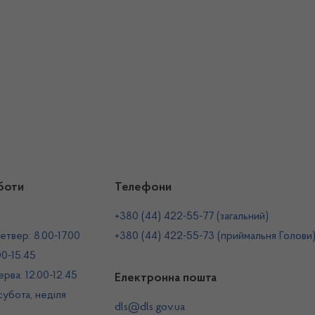
боти
Телефони
+380 (44) 422-55-77 (загальний)
етвер: 8.00-17.00
+380 (44) 422-55-73 (приймальня Голови
00-15.45
рва: 12.00-12.45
Електронна пошта
 субота, неділя
dls@dls.gov.ua