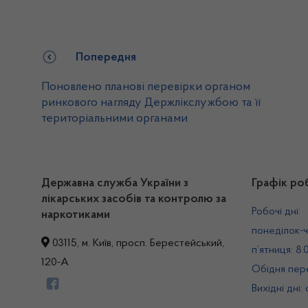
Попередня
Поновлено планові перевірки органом
ринкового нагляду Держлікслужбою та її
територіальними органами
Державна служба України з
Графік ро
лікарських засобів та контролю за
Робочі дні:
наркотиками
понеділок-ч
03115, м. Київ, просп. Берестейський,
п’ятниця: 8.
120-А
Обідня пере
Вихідні дні: