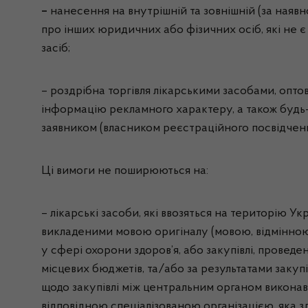
–
нанесення на внутрішній та зовнішній (за наявно
про інших юридичних або фізичних осіб, які не 
засіб;
– роздрібна торгівля лікарськими засобами, опто
інформацію рекламного характеру, а також будь-
заявником (власником реєстраційного посвідчення
Ці вимоги не поширюються на:
– лікарські засоби, які ввозяться на територію 
викладеними мовою оригіналу (мовою, відмінною 
у сфері охорони здоров’я, або закупівлі, проведе
місцевих бюджетів, та/або за результатами закуп
щодо закупівлі між центральним органом виконавч
відповідною спеціалізованою організацією, яка зд