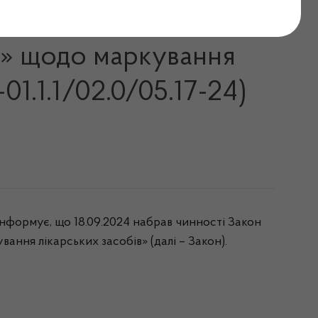
. № 3910 «Про внесення
би» щодо маркування
01.1.1/02.0/05.17-24)
інформує, що 18.09.2024 набрав чинності Закон
ання лікарських засобів» (далі – Закон).