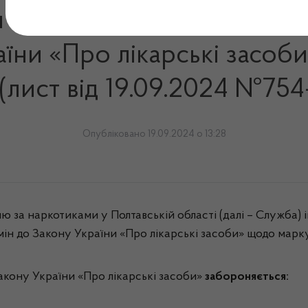
 України від 21.08.2024 р
аїни «Про лікарські засо
(лист від 19.09.2024 №754-
Опубліковано 19.09.2024 о 13:28
ю за наркотиками у Полтавській області (далі – Служба) 
мін до Закону України «Про лікарські засоби» щодо маркув
Закону України «Про лікарські засоби»
забороняється: