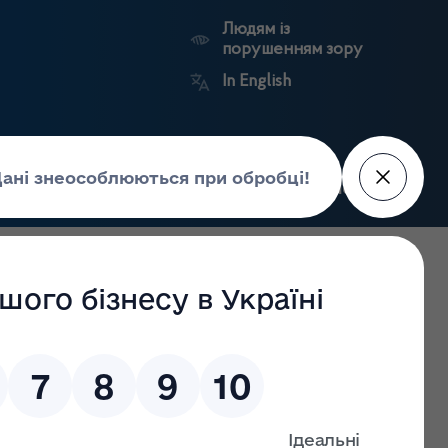
Людям із
порушенням зору
In English
Пошук
рес-центр
Контакти
Антикорупційний
ьких
Ринковий
Державні
портал
а
нагляд
реєстри
Держлікслужби
мін до Закону України «Про лікарські засоби» щодо