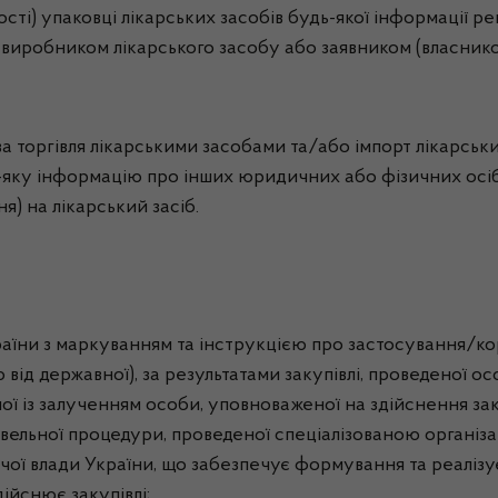
сті) упаковці лікарських засобів будь-якої інформації р
є виробником лікарського засобу або заявником (власник
ва торгівля лікарськими засобами та/або імпорт лікарськи
яку інформацію про інших юридичних або фізичних осіб,
) на лікарський засіб.
України з маркуванням та інструкцією про застосування/
від державної), за результатами закупівлі, проведеної 
ної із залученням особи, уповноваженої на здійснення зак
івельної процедури, проведеної спеціалізованою організац
ої влади України, що забезпечує формування та реалізує
ійснює закупівлі;