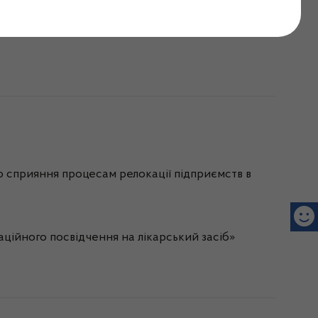
 документи
о сприяння процесам релокації підприємств в
ційного посвідчення на лікарський засіб»