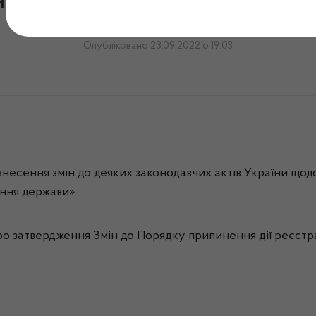
инності нові нормативні
Опубліковано 23.09.2022 о 19:03
внесення змін до деяких законодавчих актів України щод
ння держави».
о затвердження Змін до Порядку припинення дії реєстра