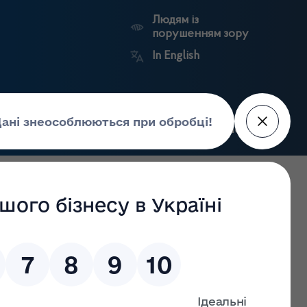
Людям із
порушенням зору
In English
Пошук
рес-центр
Контакти
Антикорупційний
ьких
Ринковий
Державні
портал
а
нагляд
реєстри
Держлікслужби