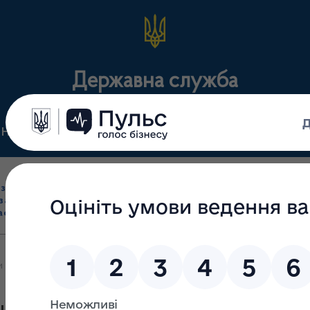
Державна служба
Нормативні документи
Для громадськості
П
Ліцензування
здрібна торгівля
Державний
виробництва лікарс
засобами, імпорт
нагляд
засобів, крові т
асобів (крім АФІ)
(контроль)
сертифікація
 чинності нові нормативні документи