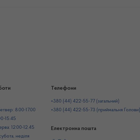
боти
Телефони
+380 (44) 422-55-77 (загальний)
етвер: 8.00-17.00
+380 (44) 422-55-73 (приймальня Голови
00-15.45
рва: 12.00-12.45
Електронна пошта
 субота, неділя