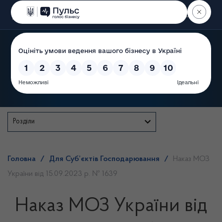
Пошук
Державна служба
Розділи
Головна
/
Для Суб’єктів Господарювання
/
Наказ МОЗ
України від 15.09.2023 р. № 1639
Наказ МОЗ України від