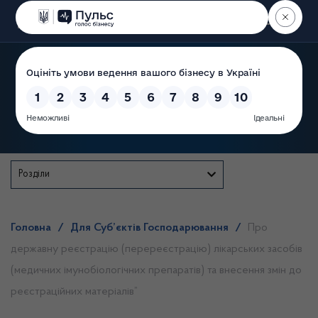
Пошук
Державна служба
Розділи
Головна
/
Для Суб’єктів Господарювання
/
Про
державну реєстрацію (перереєстрацію) лікарських засобів
(медичних імунобіологічних препаратів) та внесення змін до
реєстраційних матеріалів”