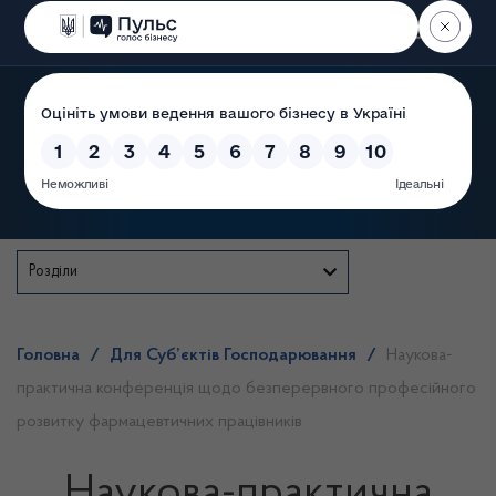
Пошук
Державна служба
Розділи
Головна
/
Для Суб’єктів Господарювання
/
Наукова-
практична конференція щодо безперервного професійного
розвитку фармацевтичних працівників
Наукова-практична