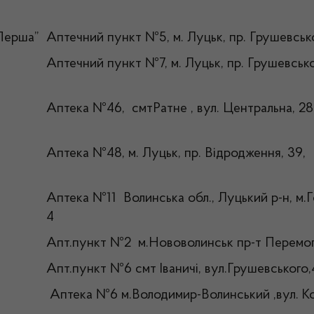
Перша”
Аптечний пункт №5, м. Луцьк, пр. Грушевсько
Аптечний пункт №7, м. Луцьк, пр. Грушевськог
Аптека №46, смтРатне , вул. Центральна, 28 
Аптека №48, м. Луцьк, пр. Відродження, 39,
Аптека №11 Волинська обл., Луцький р-н, м.Го
4
Апт.пункт №2 м.Нововолинськ пр-т Перемоги,
Апт.пункт №6 смт Іваничі, вул.Грушевського
Аптека №6 м.Володимир-Волинський ,вул. Ко