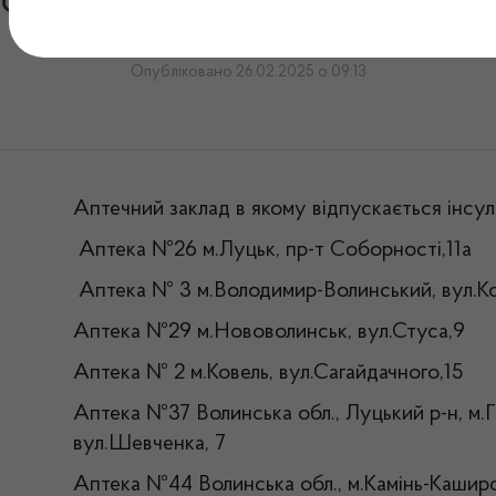
нсулінів в аптеках Волині н
Опубліковано 26.02.2025 о 09:13
Аптечний заклад в якому відпускається інсул
Аптека №26 м.Луцьк, пр-т Соборності,11а
Аптека № 3 м.Володимир-Волинський, вул.Ко
Аптека №29 м.Нововолинськ, вул.Стуса,9
Аптека № 2 м.Ковель, вул.Сагайдачного,15
Аптека №37 Волинська обл., Луцький р-н, м.Г
вул.Шевченка, 7
Аптека №44 Волинська обл., м.Камінь-Кашир