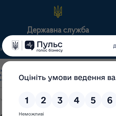
Державна служба
Нормативні документи
Для громадськості
П
Ліцензування
здрібна торгівля
Державний
виробництва лікарс
засобами, імпорт
нагляд
засобів, крові т
асобів (крім АФІ)
(контроль)
сертифікація
ть інсулінів в аптеках Волині на 26.02.2025