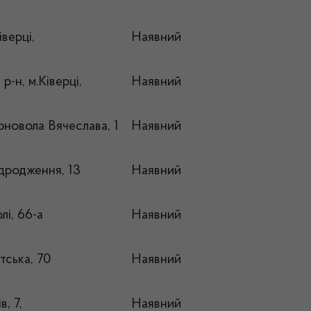
верці,
Наявний
-н, м.Ківерці,
Наявний
рновола Вячеслава, 1
Наявний
ідродження, 13
Наявний
лі, 66-а
Наявний
тська, 70
Наявний
в, 7,
Наявний