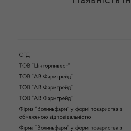
Наявність і
СГД
ТОВ “Цінторгінвест”
ТОВ “АВ Фармтрейд”
ТОВ “АВ Фармтрейд”
ТОВ “АВ Фармтрейд”
Фірма “Волиньфарм” у формі товариства з
обмеженою відповідальністю
Фірма “Волиньфарм” у формі товариства з