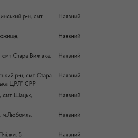
нський р-н, смт
Наявний
Рожище,
Наявний
 смт Стара Вижівка,
Наявний
ький р-н, смт Стара
Наявний
ська ЦРЛ” СРР
, смт Шацьк,
Наявний
, м.Любомль,
Наявний
Пчілки, 5
Наявний