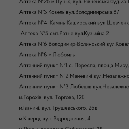
Аптека №26 м.Луцьк, вул. Рівненська,буд.25 
Аптека №3 Ковель вул.Володимирська,87
Аптека №4 Камінь-Каширський вул.Шевченк
Аптека №5 смт.Ратне вул.Кузьміна 2
Аптека №6 Володимир-Волинський вул.Ковел
Аптека №8 м.Любомль
Аптечний пункт №1 с. Переспа, площа Миру
Аптечний пункт №2 Маневичі вул.Незалежно
Аптечний пункт №3 Любешів вул.Незалежно
м.Горохів. вул. Торгова, 12Б
м.Іваничі, вул. Грушевського, 25д
м.Ківерці, вул. Відродження, 4