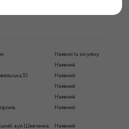
а 26.02.2025
ін
Наявність інсуліну
Наявний
вельська,51
Наявний
Наявний
Наявний
орохів,
Наявний
ський, вул.Шевченка,
Наявний