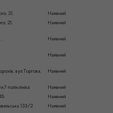
го, 21,
Наявний
о, 21,
Наявний
,
Наявний
Наявний
рохів, вул.Торгова,
Наявний
7 поліклініка
Наявний
,45
Наявний
вельська 133/2
Наявний