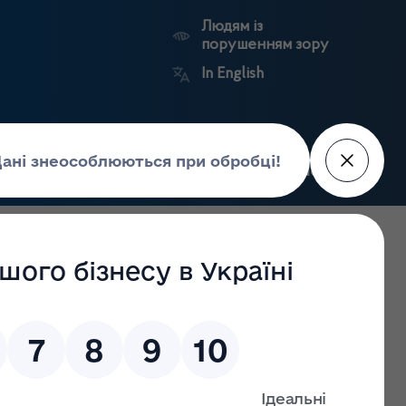
Людям із
порушенням зору
In English
Пошук
рес-центр
Контакти
Антикорупційний
ьких
Ринковий
Державні
портал
а
нагляд
реєстри
Держлікслужби