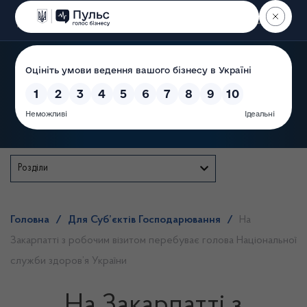
Пошук
Державна служба
Розділи
Головна
/
Для Суб’єктів Господарювання
/
На
Закарпатті з робочим візитом перебуває голова Національної
служби здоров’я України
На Закарпатті з