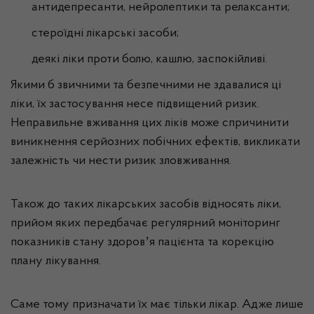
антидепресанти, нейролептики та релаксанти;
стероїдні лікарські засоби;
деякі ліки проти болю, кашлю, заспокійливі.
Якими б звичними та безпечними не здавалися ці
ліки, їх застосування несе підвищений ризик.
Неправильне вживання цих ліків може спричинити
виникнення серйозних побічних ефектів, викликати
залежність чи нести ризик зловживання.
Також до таких лікарських засобів відносять ліки,
прийом яких передбачає регулярний моніторинг
показників стану здоровʼя пацієнта та корекцію
плану лікування.
Саме тому призначати їх має тільки лікар. Адже лише