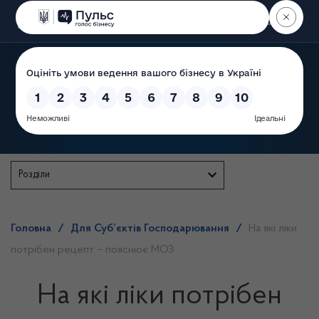
Пошук
Державна служба
Розділи
Головна
/
Для Суб’єктів Господарювання
/
На які ліки
потрібен рецепт – пояснює МОЗ
На які ліки потрібен