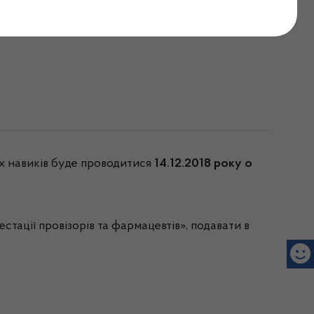
будеться атестація
х навиків буде проводитися
1
4.12.2018 року
о
тації провізорів та фармацевтів», подавати в