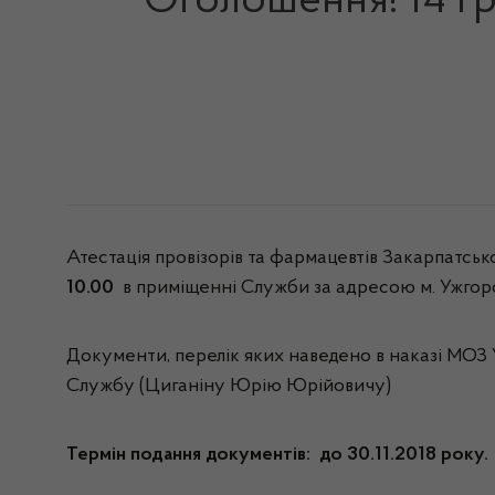
Оголошення! 14 гр
Атестація провізорів та фармацевтів Закарпатськ
10.00
в приміщенні Служби за адресою м. Ужгород,
Документи, перелік яких наведено в наказі МОЗ У
Службу (Циганіну Юрію Юрійовичу)
Термін подання документів:
до
30.11.2018 року.