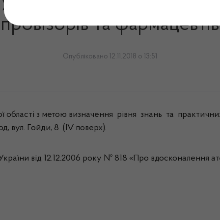
удня 2018 року о 10.00 від
провізорів та фармацевтів
Опубліковано 12.11.2018 о 13:51
ої області з метою
в
изначення рівня знань та практични
 вул. Гойди, 8 (IV поверх).
країни від 12.12.2006 року № 818 «Про вдосконалення атес