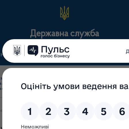
Державна служба
Нормативні документи
Для громадськості
П
Ліцензування
здрібна торгівля
Державний
виробництва лікарс
засобами, імпорт
нагляд
засобів, крові т
асобів (крім АФІ)
(контроль)
сертифікація
ння! 14 грудня 2018 року о 10.00 відбудеться атестація провізор