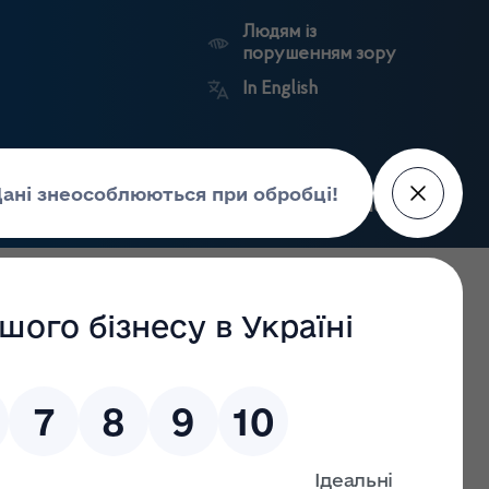
Людям із
порушенням зору
In English
Пошук
рес-центр
Контакти
Антикорупційний
ьких
Ринковий
Державні
портал
а
нагляд
реєстри
Держлікслужби
ів та фармацевтів