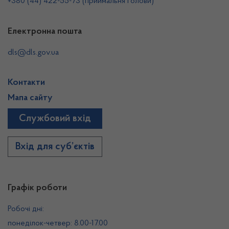
+380 (44) 422-55-73 (приймальня Голови)
Електронна пошта
dls@dls.gov.ua
Контакти
Мапа сайту
Службовий вхід
Вхід для суб’єктів
Графік роботи
Робочі дні:
понеділок-четвер: 8.00-17.00