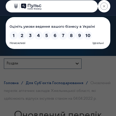
Пошук
Державна служба
Розділи
Головна
/
Для Суб’єктів Господарювання
/
Оновлений
перелік аптечних закладів Хмельницької області, які
здійснюють відпуск інсулінів станом на 04.04.2022 р.
Оновлений перелік