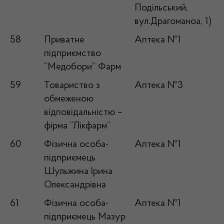
Подільський,
вул.Драгоманоа, 1)
58
Приватне
Аптека №1
підприємство
“Медобори” Фарм
59
Товариство з
Аптека №3
обмеженою
відповідальністю –
фірма “Лікфарм”
60
Фізична особа-
Аптека №1
підприємець
Шульжина Ірина
Олександрівна
61
Фізична особа-
Аптека №1
підприємець Мазур