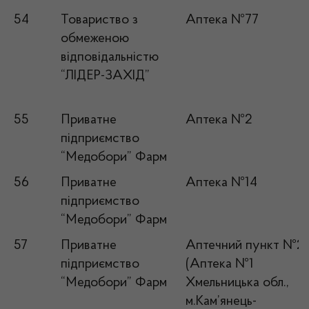
54
Товариство з
Аптека №77
обмеженою
відповідальністю
“ЛІДЕР-ЗАХІД”
55
Приватне
Аптека №2
підприємство
“Медобори” Фарм
56
Приватне
Аптека №14
підприємство
“Медобори” Фарм
57
Приватне
Аптечний пункт №2
підприємство
(Аптека №1
“Медобори” Фарм
Хмельницька обл.,
м.Кам’янець-