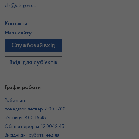
dls@dls.gov.ua
Контакти
Мапа сайту
Службовий вхід
Вхід для суб’єктів
Графік роботи
Робочі дні:
понеділок-четвер: 8.00-17.00
п’ятниця: 8.00-15.45
Обідня перерва: 12.00-12.45
Вихідні дні: субота, неділя