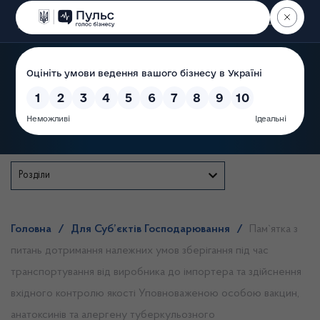
Пошук
Державна служба
Розділи
Головна
/
Для Суб’єктів Господарювання
/
Пам`ятка з
питань дотримання належних умов зберігання під час
транспортування від виробника до імпортера та здійснення
вхідного контролю якості Уповноваженою особою вакцин,
анатоксинів та алергену туберкульозного