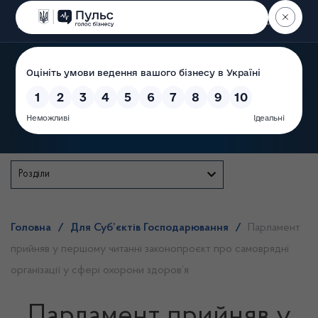
Пошук
Державна служба
Розділи
Головна
/
Для Суб’єктів Господарювання
/
Парламент
прийняв у першому читанні законопроєкт про самоврядні
організації у сфері охорони здоров’я
Парламент прийняв у