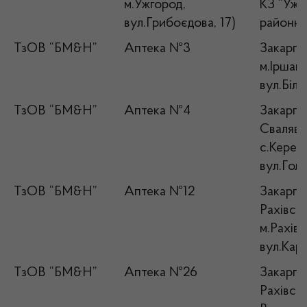
м.Ужгород,
КЗ “Ужг
вул.Грибоєдова, 17)
районна
ТзОВ “БМ&Н”
Аптека №3
Закарпат
м.Іршава
вул.Біле
ТзОВ “БМ&Н”
Аптека №4
Закарпат
Свалявс
с.Керец
вул.Голо
ТзОВ “БМ&Н”
Аптека №12
Закарпат
Рахівськ
м.Рахів,
вул.Карп
ТзОВ “БМ&Н”
Аптека №26
Закарпат
Рахівськ