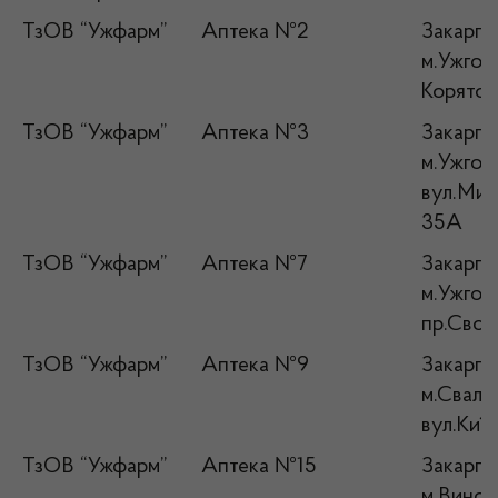
ТзОВ “Ужфарм”
Аптека №2
Закарпат
м.Ужгор
Корятов
ТзОВ “Ужфарм”
Аптека №3
Закарпат
м.Ужгор
вул.Мин
35А
ТзОВ “Ужфарм”
Аптека №7
Закарпат
м.Ужгор
пр.Своб
ТзОВ “Ужфарм”
Аптека №9
Закарпат
м.Сваляв
вул.Київ
ТзОВ “Ужфарм”
Аптека №15
Закарпат
м.Виногр