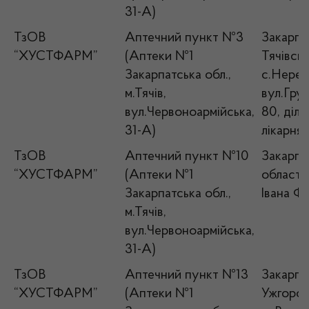
31-А)
ТзОВ
Аптечний пункт №3
Закарпат
“ХУСТФАРМ”
(Аптеки №1
Тячівськ
Закарпатська обл.,
с.Нерес
м.Тячів,
вул.Гру
вул.Червоноармійська,
80, діль
31-А)
лікарня
ТзОВ
Аптечний пункт №10
Закарпа
“ХУСТФАРМ”
(Аптеки №1
область,
Закарпатська обл.,
Івана Ф
м.Тячів,
вул.Червоноармійська,
31-А)
ТзОВ
Аптечний пункт №13
Закарпат
“ХУСТФАРМ”
(Аптеки №1
Ужгород