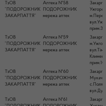
ТзОВ
Аптека №58
Закарпат
“ПОДОРОЖНИК
ПОДОРОЖНИК
Ужгород
ЗАКАРПАТТЯ”
мережа аптек
м.Переч
вул.Ужан
прим.3
ТзОВ
Аптека №59
Закарпат
“ПОДОРОЖНИК
ПОДОРОЖНИК
м.Ужгор
ЗАКАРПАТТЯ”
мережа аптек
вул.Тімі
Климент
прим.10
ТзОВ
Аптека №60
Закарпат
“ПОДОРОЖНИК
ПОДОРОЖНИК
Мукачів
ЗАКАРПАТТЯ”
мережа аптек
с.Полян
вул.Дух
ТзОВ
Аптека №61
Закарпат