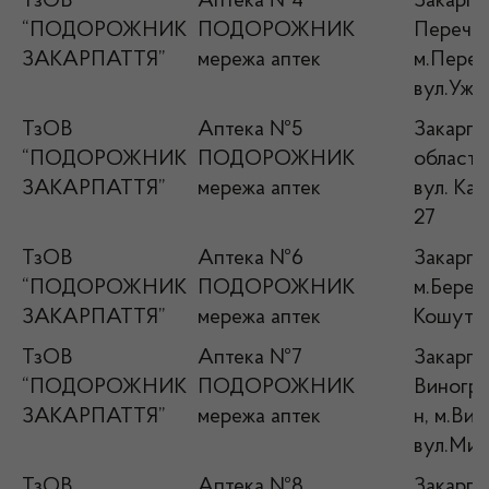
ТзОВ
Аптека №4
Закарпат
“ПОДОРОЖНИК
ПОДОРОЖНИК
Перечин
ЗАКАРПАТТЯ”
мережа аптек
м.Переч
вул.Ужа
ТзОВ
Аптека №5
Закарпа
“ПОДОРОЖНИК
ПОДОРОЖНИК
область
ЗАКАРПАТТЯ”
мережа аптек
вул. Ка
27
ТзОВ
Аптека №6
Закарпат
“ПОДОРОЖНИК
ПОДОРОЖНИК
м.Берег
ЗАКАРПАТТЯ”
мережа аптек
Кошута,
ТзОВ
Аптека №7
Закарпат
“ПОДОРОЖНИК
ПОДОРОЖНИК
Виногра
ЗАКАРПАТТЯ”
мережа аптек
н, м.Вин
вул.Мир
ТзОВ
Аптека №8
Закарпа