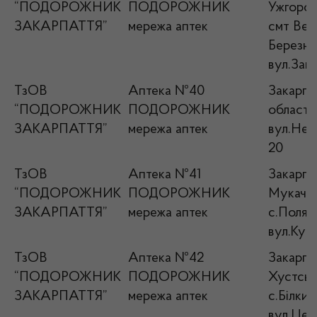
“ПОДОРОЖНИК
ПОДОРОЖНИК
Ужгород
ЗАКАРПАТТЯ”
мережа аптек
смт Вел
Березни
вул.Зав
ТзОВ
Аптека №40
Закарпа
“ПОДОРОЖНИК
ПОДОРОЖНИК
область 
ЗАКАРПАТТЯ”
мережа аптек
вул.Нез
20
ТзОВ
Аптека №41
Закарпат
“ПОДОРОЖНИК
ПОДОРОЖНИК
Мукачів
ЗАКАРПАТТЯ”
мережа аптек
с.Полян
вул.Кур
ТзОВ
Аптека №42
Закарпат
“ПОДОРОЖНИК
ПОДОРОЖНИК
Хустськ
ЗАКАРПАТТЯ”
мережа аптек
с.Білки,
вул.Цен