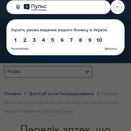
Пошук
Державна служба
Розділи
Головна
/
Для Суб’єктів Господарювання
/
Перелік
аптек, що відпускають інсулін на території Закарпатської
області станом на 26.07.2023 року
Перелік аптек, що