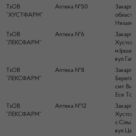
ТзОВ
Аптека №50
Закарпа
“ХУСТФАРМ”
область,
Незалеж
ТзОВ
Аптека №6
Закарпат
“ЛЕКСФАРМ”
Хустськ
м.Іршава
вул.Гага
ТзОВ
Аптека №8
Закарпат
“ЛЕКСФАРМ”
Берегівс
смт Вил
Есе Том
ТзОВ
Аптека №12
Закарпат
“ЛЕКСФАРМ”
Хустськ
с.Сільце
вул.Цен