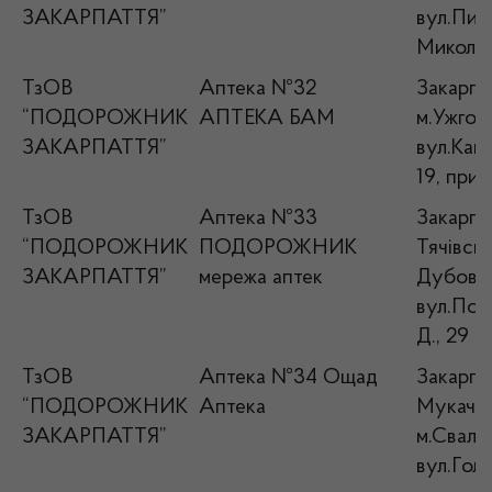
ЗАКАРПАТТЯ”
вул.Пир
Миколи, 
ТзОВ
Аптека №32
Закарпат
“ПОДОРОЖНИК
АПТЕКА БАМ
м.Ужгор
ЗАКАРПАТТЯ”
вул.Кап
19, прим
ТзОВ
Аптека №33
Закарпат
“ПОДОРОЖНИК
ПОДОРОЖНИК
Тячівськ
ЗАКАРПАТТЯ”
мережа аптек
Дубове
вул.Под
Д., 29
ТзОВ
Аптека №34 Ощад
Закарпат
“ПОДОРОЖНИК
Аптека
Мукачів
ЗАКАРПАТТЯ”
м.Сваляв
вул.Голо