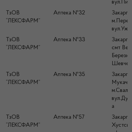
вул.Пир
ТзОВ
Аптека №32
Закарпат
“ЛЕКСФАРМ”
м.Переч
вул.Ужг
ТзОВ
Аптека №33
Закарпат
“ЛЕКСФАРМ”
смт Вел
Березн
Шевчен
ТзОВ
Аптека №35
Закарпат
“ЛЕКСФАРМ”
Мукачів
м.Сваляв
вул.Дух
а
ТзОВ
Аптека №57
Закарпат
“ЛЕКСФАРМ”
Хустськ