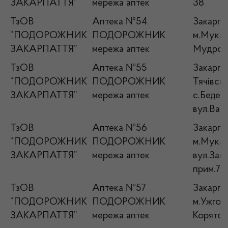
ЗАКАРПАТТЯ”
мережа аптек
38
ТзОВ
Аптека №54
Закарпат
“ПОДОРОЖНИК
ПОДОРОЖНИК
м.Мукаче
ЗАКАРПАТТЯ”
мережа аптек
Мудрого
ТзОВ
Аптека №55
Закарпат
“ПОДОРОЖНИК
ПОДОРОЖНИК
Тячівськ
ЗАКАРПАТТЯ”
мережа аптек
с.Бедевл
вул.Вайн
ТзОВ
Аптека №56
Закарпат
“ПОДОРОЖНИК
ПОДОРОЖНИК
м.Мукач
ЗАКАРПАТТЯ”
мережа аптек
вул.Зака
прим.76
ТзОВ
Аптека №57
Закарпат
“ПОДОРОЖНИК
ПОДОРОЖНИК
м.Ужгор
ЗАКАРПАТТЯ”
мережа аптек
Корятов