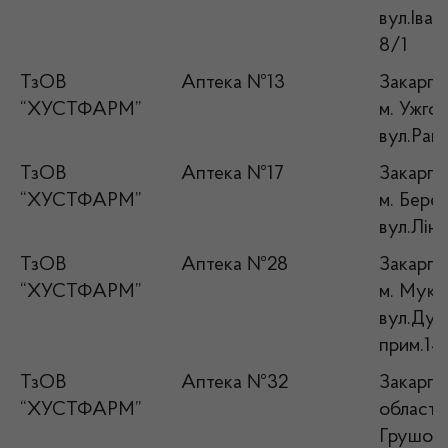
вул.Іван
8/1
ТзОВ
Аптека №13
Закарпат
“ХУСТФАРМ”
м. Ужго
вул.Рако
ТзОВ
Аптека №17
Закарпат
“ХУСТФАРМ”
м. Берег
вул.Лінн
ТзОВ
Аптека №28
Закарпат
“ХУСТФАРМ”
м. Мука
вул.Дух
прим.14
ТзОВ
Аптека №32
Закарпа
“ХУСТФАРМ”
область,
Грушов