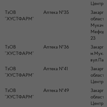
Централ
ТзОВ
Аптека №35
Закарпа
“ХУСТФАРМ”
область,
Мукачев
Мефодія
23
ТзОВ
Аптека №36
Закарпат
“ХУСТФАРМ”
м.Мукач
вул.Парк
ТзОВ
Аптека №41
Закарпа
“ХУСТФАРМ”
область
Централ
ТзОВ
Аптека №49
Закарпа
“ХУСТФАРМ”
область
Централ