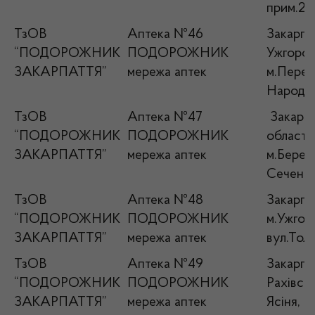
прим.2
ТзОВ
Аптека №46
Закарпат
“ПОДОРОЖНИК
ПОДОРОЖНИК
Ужгород
ЗАКАРПАТТЯ”
мережа аптек
м.Переч
Народна
ТзОВ
Аптека №47
Закарпа
“ПОДОРОЖНИК
ПОДОРОЖНИК
область
ЗАКАРПАТТЯ”
мережа аптек
м.Берего
Сечені І
ТзОВ
Аптека №48
Закарпат
“ПОДОРОЖНИК
ПОДОРОЖНИК
м.Ужгор
ЗАКАРПАТТЯ”
мережа аптек
вул.Толс
ТзОВ
Аптека №49
Закарпат
“ПОДОРОЖНИК
ПОДОРОЖНИК
Рахівськ
ЗАКАРПАТТЯ”
мережа аптек
Ясіня, в