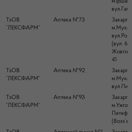
м.Іршава
вул.Гага
ТзОВ
Аптека №73
Закарпат
“ЛЕКСФАРМ”
м.Мукач
вул.Росв
(вул. 60
Жовтня),
41
ТзОВ
Аптека №92
Закарпат
“ЛЕКСФАРМ”
м.Мукач
вул.Пир
ТзОВ
Аптека №93
Закарпат
“ЛЕКСФАРМ”
м.Ужгоро
Петефі
(Возз’єд