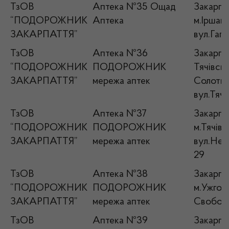
ТзОВ
Аптека №35 Ощад
Закарпат
“ПОДОРОЖНИК
Аптека
м.Іршава
ЗАКАРПАТТЯ”
вул.Гага
ТзОВ
Аптека №36
Закарпат
“ПОДОРОЖНИК
ПОДОРОЖНИК
Тячівськ
ЗАКАРПАТТЯ”
мережа аптек
Солотви
вул.Тячі
ТзОВ
Аптека №37
Закарпат
“ПОДОРОЖНИК
ПОДОРОЖНИК
м.Тячів,
ЗАКАРПАТТЯ”
мережа аптек
вул.Нер
29
ТзОВ
Аптека №38
Закарпат
“ПОДОРОЖНИК
ПОДОРОЖНИК
м.Ужгор
ЗАКАРПАТТЯ”
мережа аптек
Свободи
ТзОВ
Аптека №39
Закарпат