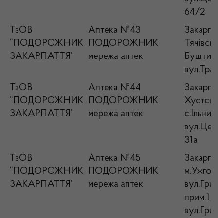
64/2
ТзОВ
Аптека №43
Закарпат
“ПОДОРОЖНИК
ПОДОРОЖНИК
Тячівськ
ЗАКАРПАТТЯ”
мережа аптек
Буштин
вул.Трав
ТзОВ
Аптека №44
Закарпат
“ПОДОРОЖНИК
ПОДОРОЖНИК
Хустськ
ЗАКАРПАТТЯ”
мережа аптек
с.Ільниц
вул.Цен
31а
ТзОВ
Аптека №45
Закарпат
“ПОДОРОЖНИК
ПОДОРОЖНИК
м.Ужгор
ЗАКАРПАТТЯ”
мережа аптек
вул.Гриб
прим.1/
вул.Гриб