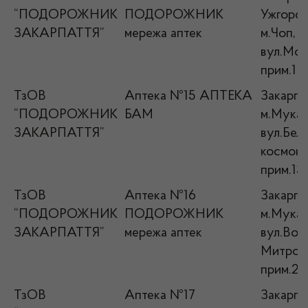
“ПОДОРОЖНИК
ПОДОРОЖНИК
Ужгород
ЗАКАРПАТТЯ”
мережа аптек
м.Чоп,
вул.Моло
прим.1
ТзОВ
Аптека №15 АПТЕКА
Закарпат
“ПОДОРОЖНИК
БАМ
м.Мукач
ЗАКАРПАТТЯ”
вул.Бел
космонав
прим.13
ТзОВ
Аптека №16
Закарпат
“ПОДОРОЖНИК
ПОДОРОЖНИК
м.Мукач
ЗАКАРПАТТЯ”
мережа аптек
вул.Вол
Митропо
прим.2
ТзОВ
Аптека №17
Закарпат