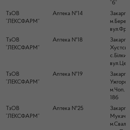
“б”
ТзОВ
Аптека №14
Закарпат
“ЛЕКСФАРМ”
м.Берег
вул.Фран
ТзОВ
Аптека №18
Закарпат
“ЛЕКСФАРМ”
Хустськ
с.Білки,
вул.Цен
ТзОВ
Аптека №19
Закарпат
“ЛЕКСФАРМ”
Ужгород
м.Чоп, в
18б
ТзОВ
Аптека №25
Закарпат
“ЛЕКСФАРМ”
Мукачів
м.Сваляв