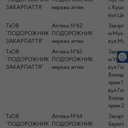
“ПОДОРОЖНИК
ПОДОРОЖНИК
Хустськ
ЗАКАРПАТТЯ”
мережа аптек
с.Кушни
вул.Цен
ТзОВ
Аптека №62
Закарпат
“ПОДОРОЖНИК
ПОДОРОЖНИК
м.Мукач
ЗАКАРПАТТЯ”
мережа аптек
вул.Мунк
ТзОВ
Аптека №63
Закарпат
“ПОДОРОЖНИК
ПОДОРОЖНИК
м.Ужгор
ЗАКАРПАТТЯ”
мережа аптек
вул.Гош
Володим
прим.1/
вул.Гош
Володим
прим.2
ТзОВ
Аптека №64
Закарпат
“ПОДОРОЖНИК
ПОДОРОЖНИК
Берегівс