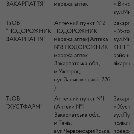
ЗАКАРПАТТЯ”
мережа аптек
м.Виногр
вул.Мир
ТзОВ
Аптечний пункт №2
Закарпат
“ПОДОРОЖНИК
ПОДОРОЖНИК
м.Ужгор
ЗАКАРПАТТЯ”
мережа аптек(Аптека
вул.Мина
№8 ПОДОРОЖНИК
КНП “У
мережа аптек
районна 
Закарпатська обл.,
лікарня
м.Ужгород,
вул.Заньковецької, 77б
)
ТзОВ
Аптечний пункт №1
Закарпат
“ХУСТФАРМ”
(Аптеки №1
м.Хуст,
Закарпатська обл.,
вул.Пушк
м.Тячів,
полікліні
вул.Червоноармійська,
поверх