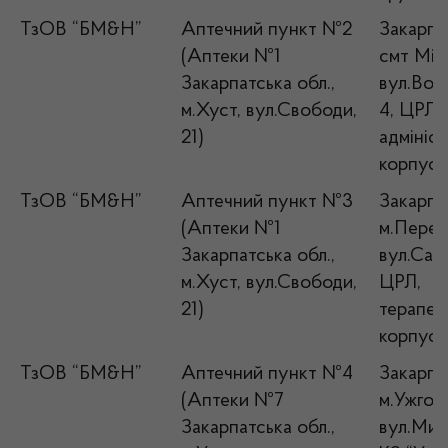
ТзОВ “БМ&Н”
Аптечний пункт №2
Закарпат
(Аптеки №1
смт Міжг
Закарпатська обл.,
вул.Воз
м.Хуст, вул.Свободи,
4, ЦРЛ,
21)
адмініс
корпус, 
ТзОВ “БМ&Н”
Аптечний пункт №3
Закарпат
(Аптеки №1
м.Переч
Закарпатська обл.,
вул.Садо
м.Хуст, вул.Свободи,
ЦРЛ,
21)
терапев
корпус, 
ТзОВ “БМ&Н”
Аптечний пункт №4
Закарпат
(Аптеки №7
м.Ужгор
Закарпатська обл.,
вул.Мина