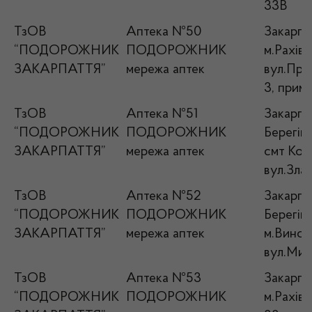
33В
ТзОВ
Аптека №50
Закарпат
“ПОДОРОЖНИК
ПОДОРОЖНИК
м.Рахів,
ЗАКАРПАТТЯ”
мережа аптек
вул.При
3, прим.
ТзОВ
Аптека №51
Закарпат
“ПОДОРОЖНИК
ПОДОРОЖНИК
Берегівс
ЗАКАРПАТТЯ”
мережа аптек
смт Кор
вул.Злаг
ТзОВ
Аптека №52
Закарпат
“ПОДОРОЖНИК
ПОДОРОЖНИК
Берегівс
ЗАКАРПАТТЯ”
мережа аптек
м.Виногр
вул.Мир
ТзОВ
Аптека №53
Закарпат
“ПОДОРОЖНИК
ПОДОРОЖНИК
м.Рахів,