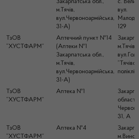
Закарпатська обл.,
с. Вели
м.Тячів,
вул.
вул.Червоноармійська,
Малодо
31-А)
129
ТзОВ
Аптечний пункт №14
Закарпат
“ХУСТФАРМ”
(Аптеки №1
м.Тячів,
Закарпатська обл.,
вул.Голл
м.Тячів,
“Тячівс
вул.Червоноармійська,
поліклін
31-А)
ТзОВ
Аптека №1
Закарпа
“ХУСТФАРМ”
область,
Червоно
31, А
ТзОВ
Аптека №4
Закарпат
“ХУСТФАРМ”
м.Виногр