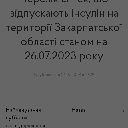
відпускають інсулін на
території Закарпатської
області станом на
26.07.2023 року
Опубліковано 26.07.2023 о 10:39
Найменування
Назва
А
суб’єктів
господарювання