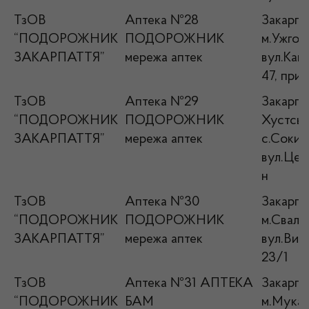
ТзОВ
Аптека №28
Закарпат
“ПОДОРОЖНИК
ПОДОРОЖНИК
м.Ужгор
ЗАКАРПАТТЯ”
мережа аптек
вул.Кап
47, прим
ТзОВ
Аптека №29
Закарпат
“ПОДОРОЖНИК
ПОДОРОЖНИК
Хустськ
ЗАКАРПАТТЯ”
мережа аптек
с.Сокир
вул.Цен
н
ТзОВ
Аптека №30
Закарпат
“ПОДОРОЖНИК
ПОДОРОЖНИК
м.Сваляв
ЗАКАРПАТТЯ”
мережа аптек
вул.Виз
23/1
ТзОВ
Аптека №31 АПТЕКА
Закарпат
“ПОДОРОЖНИК
БАМ
м.Мукач