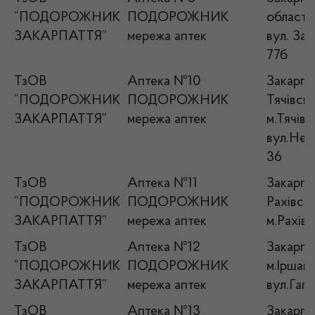
“ПОДОРОЖНИК
ПОДОРОЖНИК
область
ЗАКАРПАТТЯ”
мережа аптек
вул. Зан
77б
ТзОВ
Аптека №10
Закарпат
“ПОДОРОЖНИК
ПОДОРОЖНИК
Тячівськ
ЗАКАРПАТТЯ”
мережа аптек
м.Тячів,
вул.Нез
36
ТзОВ
Аптека №11
Закарпат
“ПОДОРОЖНИК
ПОДОРОЖНИК
Рахівськ
ЗАКАРПАТТЯ”
мережа аптек
м.Рахів,
ТзОВ
Аптека №12
Закарпат
“ПОДОРОЖНИК
ПОДОРОЖНИК
м.Іршава
ЗАКАРПАТТЯ”
мережа аптек
вул.Гага
ТзОВ
Аптека №13
Закарпат