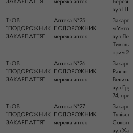
ЗАКАРПАТТЯ”
мережа аптек
Березни
вул.Ште
ТзОВ
Аптека №25
Закарпат
“ПОДОРОЖНИК
ПОДОРОЖНИК
м.Ужгор
ЗАКАРПАТТЯ”
мережа аптек
вул.Лег
Тиводара
прим.2
ТзОВ
Аптека №26
Закарпат
“ПОДОРОЖНИК
ПОДОРОЖНИК
Рахівськ
ЗАКАРПАТТЯ”
мережа аптек
Великий
вул.Гру
74, прим
ТзОВ
Аптека №27
Закарпат
“ПОДОРОЖНИК
ПОДОРОЖНИК
Тячівськ
ЗАКАРПАТТЯ”
мережа аптек
Солотви
вул.Харк