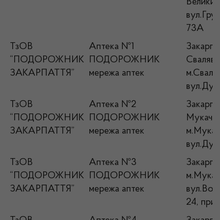
Великий
вул.Гру
73А
ТзОВ
Аптека №1
Закарпат
“ПОДОРОЖНИК
ПОДОРОЖНИК
Свалявс
ЗАКАРПАТТЯ”
мережа аптек
м.Сваляв
вул.Дух
ТзОВ
Аптека №2
Закарпат
“ПОДОРОЖНИК
ПОДОРОЖНИК
Мукачів
ЗАКАРПАТТЯ”
мережа аптек
м.Мукач
вул.Дух
ТзОВ
Аптека №3
Закарпат
“ПОДОРОЖНИК
ПОДОРОЖНИК
м.Мукач
ЗАКАРПАТТЯ”
мережа аптек
вул.Воз
24, прим