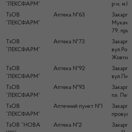
“ЛЕКСФАРМ”
р-н, м.І
ТзОВ
Аптека №63
Закарпат
“ЛЕКСФАРМ”
Мукаче
79, прим
ТзОВ
Аптека №73
Закарпа
“ЛЕКСФАРМ”
вул.Росв
Жовтня),
ТзОВ
Аптека №92
Закарпа
“ЛЕКСФАРМ”
вул.Пир
ТзОВ
Аптека №93
Закарпат
“ЛЕКСФАРМ”
пл. Пете
ТзОВ
Аптечний пункт №1
Закарпат
“ЛЕКСФАРМ”
провул.
ТзОВ “НОВА
Аптека №2
Закарпат