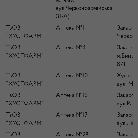
м.Тячів,
вул.Червоноармійська,
31-А)
ТзОВ
Аптека №1
Закарпат
“ХУСТФАРМ”
Червоно
ТзОВ
Аптека №4
Закарпат
“ХУСТФАРМ”
м.Виногр
8/1
ТзОВ
Аптека №10
Хустськи
“ХУСТФАРМ”
вул. Ми
ТзОВ
Аптека №13
Закарпат
“ХУСТФАРМ”
вул.Рако
ТзОВ
Аптека №17
Закарпат
“ХУСТФАРМ”
вул.Лінн
ТзОВ
Аптека №28
Закарпа