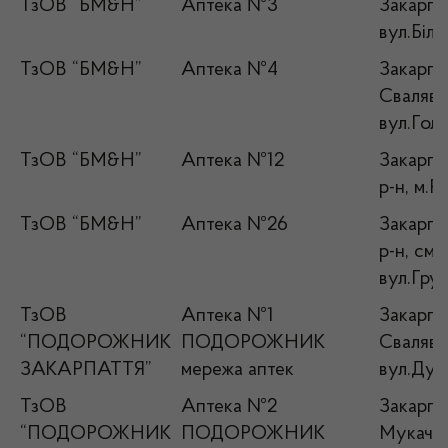
ТзОВ “БМ&Н”
Аптека №3
Закарпат
вул.Біле
ТзОВ “БМ&Н”
Аптека №4
Закарпат
Свалявсь
вул.Голо
ТзОВ “БМ&Н”
Аптека №12
Закарпат
р-н, м.Р
ТзОВ “БМ&Н”
Аптека №26
Закарпат
р-н, смт
вул.Гру
ТзОВ
Аптека №1
Закарпат
“ПОДОРОЖНИК
ПОДОРОЖНИК
Свалявсь
ЗАКАРПАТТЯ”
мережа аптек
вул.Дух
ТзОВ
Аптека №2
Закарпат
“ПОДОРОЖНИК
ПОДОРОЖНИК
Мукачів