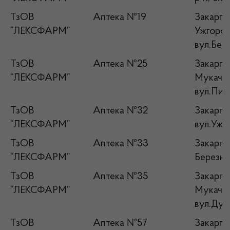
ТзОВ
Аптека №19
Закарпат
“ЛЕКСФАРМ”
Ужгород
вул.Бере
ТзОВ
Аптека №25
Закарпат
“ЛЕКСФАРМ”
Мукачівс
вул.Пир
ТзОВ
Аптека №32
Закарпа
“ЛЕКСФАРМ”
вул.Ужг
ТзОВ
Аптека №33
Закарпа
“ЛЕКСФАРМ”
Березн
ТзОВ
Аптека №35
Закарпат
“ЛЕКСФАРМ”
Мукачівс
вул.Дух
ТзОВ
Аптека №57
Закарпа