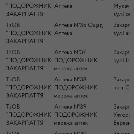
“ПОДОРОЖНИК
Аптека
Мукачівс
ЗАКАРПАТТЯ”
вул.Голо
ТзОВ
Аптека №35 Ощад
Закарпат
“ПОДОРОЖНИК
Аптека
вул.Гага
ЗАКАРПАТТЯ”
ТзОВ
Аптека №37
Закарпат
“ПОДОРОЖНИК
ПОДОРОЖНИК
вул.Нер
ЗАКАРПАТТЯ”
мережа аптек
ТзОВ
Аптека №38
Закарпат
“ПОДОРОЖНИК
ПОДОРОЖНИК
пр-т Св
ЗАКАРПАТТЯ”
мережа аптек
ТзОВ
Аптека №39
Закарпат
“ПОДОРОЖНИК
ПОДОРОЖНИК
Ужгород
ЗАКАРПАТТЯ”
мережа аптек
Березни