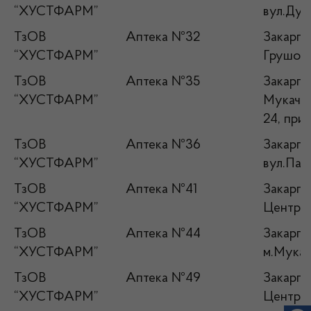
“ХУСТФАРМ”
вул.Дух
ТзОВ
Аптека №32
Закарпат
“ХУСТФАРМ”
Грушово
ТзОВ
Аптека №35
Закарпат
“ХУСТФАРМ”
Мукачев
24, прим
ТзОВ
Аптека №36
Закарпа
“ХУСТФАРМ”
вул.Парк
ТзОВ
Аптека №41
Закарпа
“ХУСТФАРМ”
Централ
ТзОВ
Аптека №44
Закарпа
“ХУСТФАРМ”
м.Мукач
ТзОВ
Аптека №49
Закарпа
“ХУСТФАРМ”
Централ