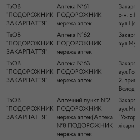
ТзОВ
Аптека №61
Закарпа
“ПОДОРОЖНИК
ПОДОРОЖНИК
р-н, с.К
ЗАКАРПАТТЯ”
мережа аптек
вул.Цен
ТзОВ
Аптека №62
Закарпа
“ПОДОРОЖНИК
ПОДОРОЖНИК
вул.Мунк
ЗАКАРПАТТЯ”
мережа аптек
ТзОВ
Аптека №63
Закарпат
“ПОДОРОЖНИК
ПОДОРОЖНИК
вул.Гош
ЗАКАРПАТТЯ”
мережа аптек
2, прим
Володим
ТзОВ
Аптечний пункт №2
Закарпат
“ПОДОРОЖНИК
ПОДОРОЖНИК
вул.Мин
ЗАКАРПАТТЯ”
мережа аптек(Аптека
“Ужгоро
№8 ПОДОРОЖНИК
лікарня
мережа аптек