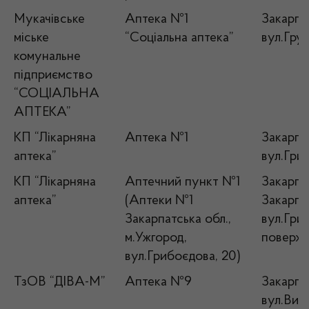
Мукачівське
Аптека №1
Закарпа
міське
“Соціальна аптека”
вул.Гру
комунальне
підприємство
“СОЦІАЛЬНА
АПТЕКА”
КП “Лікарняна
Аптека №1
Закарпат
аптека”
вул.Гри
КП “Лікарняна
Аптечний пункт №1
Закарпат
аптека”
(Аптеки №1
Закарпат
Закарпатська обл.,
вул.Гри
м.Ужгород,
поверх
вул.Грибоєдова, 20)
ТзОВ “ДІВА-М”
Аптека №9
Закарпат
вул.Визв