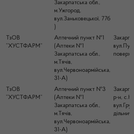
Закарпатська обл.,
м.Ужгород,
вул.Заньковецької, 77б
)
ТзОВ
Аптечний пункт №1
Закарпат
“ХУСТФАРМ”
(Аптеки №1
вул.Пушк
Закарпатська обл.,
поверх
м.Тячів,
вул.Червоноармійська,
31-А)
ТзОВ
Аптечний пункт №3
Закарпат
“ХУСТФАРМ”
(Аптеки №1
р-н, с.
Закарпатська обл.,
вул.Гру
м.Тячів,
дільничн
вул.Червоноармійська,
31-А)