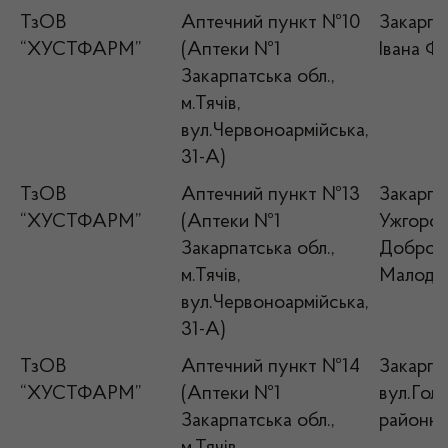
ТзОВ
Аптечний пункт №10
Закарпа
“ХУСТФАРМ”
(Аптеки №1
Івана Ф
Закарпатська обл.,
м.Тячів,
вул.Червоноармійська,
31-А)
ТзОВ
Аптечний пункт №13
Закарпат
“ХУСТФАРМ”
(Аптеки №1
Ужгород
Закарпатська обл.,
Добронь
м.Тячів,
Малодоб
вул.Червоноармійська,
31-А)
ТзОВ
Аптечний пункт №14
Закарпат
“ХУСТФАРМ”
(Аптеки №1
вул.Голл
Закарпатська обл.,
районна 