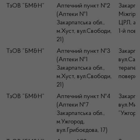
ТзОВ “БМ&Н”
Аптечний пункт №2
Закарпат
(Аптеки №1
Міжгір’я
Закарпатська обл.,
ЦРЛ, ад
м.Хуст, вул.Свободи,
1-й пов
21)
ТзОВ “БМ&Н”
Аптечний пункт №3
Закарпа
(Аптеки №1
вул.Сад
Закарпатська обл.,
терапев
м.Хуст, вул.Свободи,
поверх
21)
ТзОВ “БМ&Н”
Аптечний пункт №4
Закарпат
(Аптеки №7
вул.Мина
Закарпатська обл.,
“Ужгоро
м.Ужгород,
вул.Грибоєдова, 17)