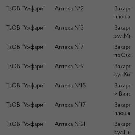
ТзОВ “Ужфарм”
Аптека №2
Закарпат
площа К
ТзОВ “Ужфарм”
Аптека №3
Закарпат
вул.Мин
ТзОВ “Ужфарм”
Аптека №7
Закарпат
пр.Своб
ТзОВ “Ужфарм”
Аптека №9
Закарпат
вул.Київ
ТзОВ “Ужфарм”
Аптека №15
Закарпат
м.Виног
ТзОВ “Ужфарм”
Аптека №17
Закарпа
площа Н
ТзОВ “Ужфарм”
Аптека №21
Закарпа
вул.Пир