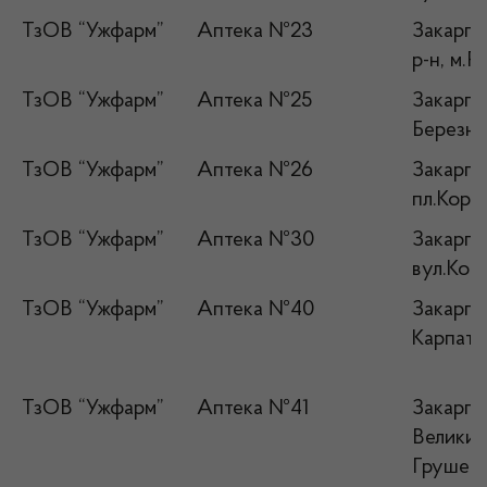
ТзОВ “Ужфарм”
Аптека №23
Закарпат
р-н, м.Р
ТзОВ “Ужфарм”
Аптека №25
Закарпа
Березни
ТзОВ “Ужфарм”
Аптека №26
Закарпат
пл.Коря
ТзОВ “Ужфарм”
Аптека №30
Закарпат
вул.Кош
ТзОВ “Ужфарм”
Аптека №40
Закарпат
Карпа
ТзОВ “Ужфарм”
Аптека №41
Закарпат
Великий 
Грушевс