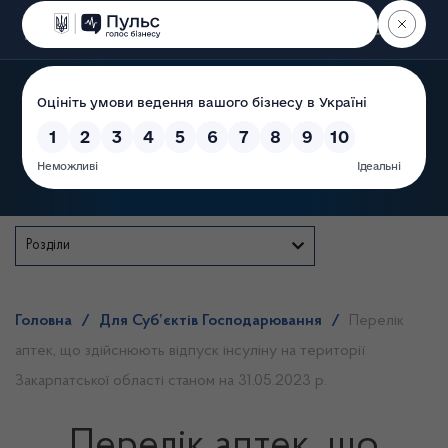
Пошук
Державна служба
Розділи
Головна
/
Для Суб’єктів Господарювання
/
Перелік
аптек, що здійснюють відпуск інсуліну на території
Закарпатської області станом на 31.05.2023 р.
Перелік аптек, що