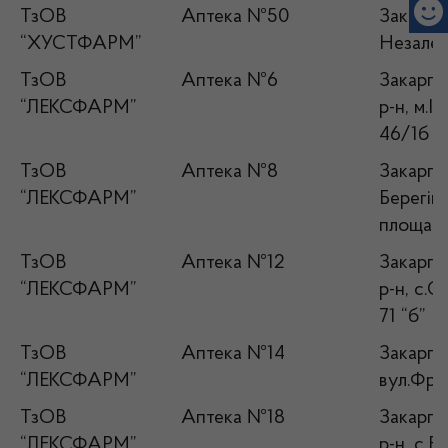
ТзОВ
Аптека №50
Закарпа
“ХУСТФАРМ”
Незалеж
ТзОВ
Аптека №6
Закарпа
“ЛЕКСФАРМ”
р-н, м.І
46/1б
ТзОВ
Аптека №8
Закарпат
“ЛЕКСФАРМ”
Берегівс
площа Е
ТзОВ
Аптека №12
Закарпа
“ЛЕКСФАРМ”
р-н, с.С
71 “б”
ТзОВ
Аптека №14
Закарпат
“ЛЕКСФАРМ”
вул.Фран
ТзОВ
Аптека №18
Закарпа
“ЛЕКСФАРМ”
р-н, с.Б