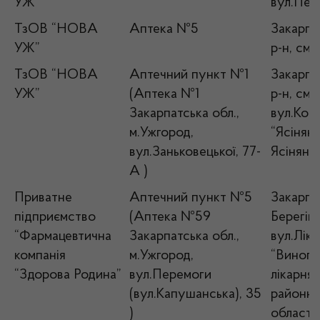
УЖ”
вул.Пере
ТзОВ “НОВА
Аптека №5
Закарпат
УЖ”
р-н, смт
ТзОВ “НОВА
Аптечний пункт №1
Закарпат
УЖ”
(Аптека №1
р-н, смт
Закарпатська обл.,
вул.Коц
м.Ужгород,
“Ясінянс
вул.Заньковецької, 77-
Ясінянс
А )
Приватне
Аптечний пункт №5
Закарпат
підприємство
(Аптека №59
Берегівс
“Фармацевтична
Закарпатська обл.,
вул.Лік
компанія
м.Ужгород,
“Виногр
“Здорова Родина”
вул.Перемоги
лікарня”
(вул.Капушанська), 35
районно
)
області