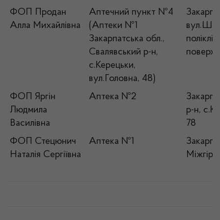
ФОП Продан
Аптечний пункт №4
Закарпат
Алла Михайлівна
(Аптеки №1
вул.Шев
Закарпатська обл.,
поліклін
Свалявський р-н,
поверх
с.Керецьки,
вул.Головна, 48)
ФОП Яргін
Аптека №2
Закарпа
Людмила
р-н, с.К
Василівна
78
ФОП Стецюнич
Аптека №1
Закарпат
Наталія Сергіївна
Міжгір’