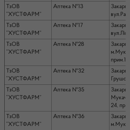
ТзОВ
Аптека №13
Закарпа
“ХУСТФАРМ”
вул.Рако
ТзОВ
Аптека №17
Закарпа
“ХУСТФАРМ”
вул.Лін
ТзОВ
Аптека №28
Закарпа
“ХУСТФАРМ”
м.Мукач
прим.14
ТзОВ
Аптека №32
Закарпа
“ХУСТФАРМ”
Грушов
ТзОВ
Аптека №35
Закарпа
“ХУСТФАРМ”
Мукачев
24, при
ТзОВ
Аптека №36
Закарпа
“ХУСТФАРМ”
м.Мукач