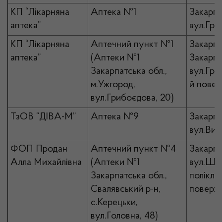
КП “Лікарняна
Аптека №1
Закарпа
аптека”
вул.Гри
КП “Лікарняна
Аптечний пункт №1
Закарпа
аптека”
(Аптеки №1
Закарпа
Закарпатська обл.,
вул.Гри
м.Ужгород,
й повер
вул.Грибоєдова, 20)
ТзОВ “ДІВА-М”
Аптека №9
Закарпа
вул.Виз
ФОП Продан
Аптечний пункт №4
Закарпа
Алла Михайлівна
(Аптеки №1
вул.Шев
Закарпатська обл.,
поліклін
Свалявський р-н,
поверх
с.Керецьки,
вул.Головна, 48)