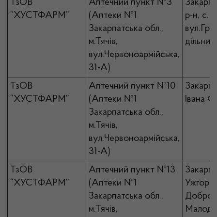
ТзОВ
Аптечний пункт №3
Закарпа
“ХУСТФАРМ”
(Аптеки №1
р-н, с.
Закарпатська обл.,
вул.Гру
м.Тячів,
дільнич
вул.Червоноармійська,
31-А)
ТзОВ
Аптечний пункт №10
Закарпа
“ХУСТФАРМ”
(Аптеки №1
Івана Ф
Закарпатська обл.,
м.Тячів,
вул.Червоноармійська,
31-А)
ТзОВ
Аптечний пункт №13
Закарпа
“ХУСТФАРМ”
(Аптеки №1
Ужгород
Закарпатська обл.,
Добронь
м.Тячів,
Малодо