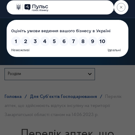
Пошук
Державна служба
Розділи
Головна
/
Для Суб’єктів Господарювання
/
Перелік
аптек, що здійснюють відпуск інсуліну на території
Закарпатської області станом на 14.06.2023 р.
Перелік аптек, що