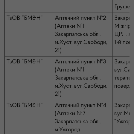
Грушевс
ТзОВ “БМ&Н”
Аптечний пункт №2
Закарпа
(Аптеки №1
Міжгір’я
Закарпатська обл.,
ЦРЛ, ад
м.Хуст, вул.Свободи,
1-й пов
21)
ТзОВ “БМ&Н”
Аптечний пункт №3
Закарпа
(Аптеки №1
вул.Сад
Закарпатська обл.,
терапев
м.Хуст, вул.Свободи,
поверх
21)
ТзОВ “БМ&Н”
Аптечний пункт №4
Закарпа
(Аптеки №7
вул.Мин
Закарпатська обл.,
“Ужгоро
м.Ужгород,