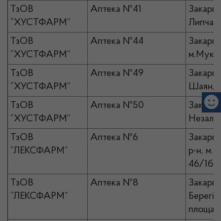
ТзОВ
Аптека №41
Закарпа
“ХУСТФАРМ”
Липча, 
ТзОВ
Аптека №44
Закарпа
“ХУСТФАРМ”
м.Мукач
ТзОВ
Аптека №49
Закарпа
“ХУСТФАРМ”
Шаян, Ц
ТзОВ
Аптека №50
Закарпа
“ХУСТФАРМ”
Незалеж
ТзОВ
Аптека №6
Закарпа
“ЛЕКСФАРМ”
р-н, м.І
46/1б
ТзОВ
Аптека №8
Закарпа
“ЛЕКСФАРМ”
Берегів
площа Е