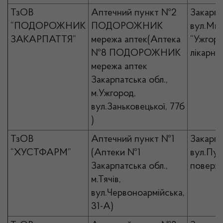
ТзОВ
Аптечний пункт №2
Закарпа
“ПОДОРОЖНИК
ПОДОРОЖНИК
вул.Мин
ЗАКАРПАТТЯ”
мережа аптек(Аптека
“Ужгоро
№8 ПОДОРОЖНИК
лікарня
мережа аптек
Закарпатська обл.,
м.Ужгород,
вул.Заньковецької, 77б
)
ТзОВ
Аптечний пункт №1
Закарпа
“ХУСТФАРМ”
(Аптеки №1
вул.Пушк
Закарпатська обл.,
поверх
м.Тячів,
вул.Червоноармійська,
31-А)