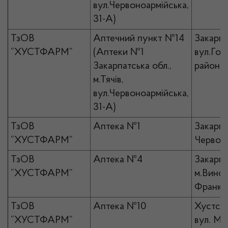
вул.Червоноармійська,
31-А)
ТзОВ
Аптечний пункт №14
Закарпат
“ХУСТФАРМ”
(Аптеки №1
вул.Голл
Закарпатська обл.,
районна
м.Тячів,
вул.Червоноармійська,
31-А)
ТзОВ
Аптека №1
Закарпа
“ХУСТФАРМ”
Червоно
ТзОВ
Аптека №4
Закарпа
“ХУСТФАРМ”
м.Виног
Франка,
ТзОВ
Аптека №10
Хустськ
“ХУСТФАРМ”
вул. Ми