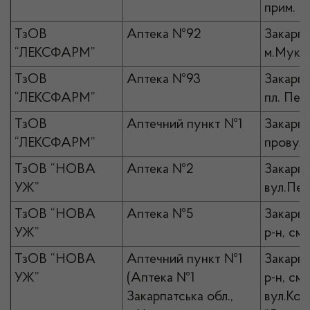
прим. 4
ТзОВ
Аптека №92
Закарпа
“ЛЕКСФАРМ”
м.Мукач
ТзОВ
Аптека №93
Закарпа
“ЛЕКСФАРМ”
пл. Пет
ТзОВ
Аптечний пункт №1
Закарпат
“ЛЕКСФАРМ”
провул.
ТзОВ “НОВА
Аптека №2
Закарпа
УЖ”
вул.Пер
ТзОВ “НОВА
Аптека №5
Закарпа
УЖ”
р-н, смт
ТзОВ “НОВА
Аптечний пункт №1
Закарпа
УЖ”
(Аптека №1
р-н, смт
Закарпатська обл.,
вул.Коц