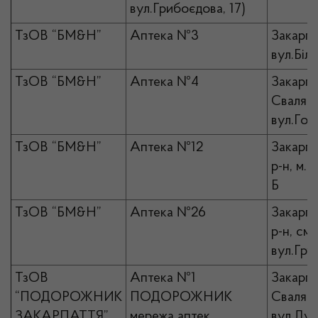
вул.Грибоєдова, 17)
ТзОВ “БМ&Н”
Аптека №3
Закарпа
вул.Біл
ТзОВ “БМ&Н”
Аптека №4
Закарпа
Свалявс
вул.Гол
ТзОВ “БМ&Н”
Аптека №12
Закарпа
р-н, м.Р
Б
ТзОВ “БМ&Н”
Аптека №26
Закарпа
р-н, см
вул.Гру
ТзОВ
Аптека №1
Закарпа
“ПОДОРОЖНИК
ПОДОРОЖНИК
Свалявс
ЗАКАРПАТТЯ”
мережа аптек
вул.Дух