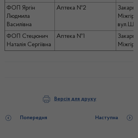
ФОП Яргін
Аптека №2
Закарпа
Людмила
Міжгірс
Василівна
вул.Шев
ФОП Стецюнич
Аптека №1
Закарпа
Наталія Сергіївна
Міжгір’
Версія для друку
Попередня
Наступна