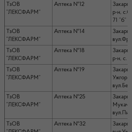
ТзОВ
Аптека №12
Закарпа
“ЛЕКСФАРМ”
р-н, с.С
71 “б”
ТзОВ
Аптека №14
Закарпа
“ЛЕКСФАРМ”
вул.Фран
ТзОВ
Аптека №18
Закарпа
“ЛЕКСФАРМ”
р-н, с.Б
ТзОВ
Аптека №19
Закарпа
“ЛЕКСФАРМ”
Ужгород
вул.Бер
ТзОВ
Аптека №25
Закарпа
“ЛЕКСФАРМ”
Мукачів
вул.Пир
ТзОВ
Аптека №32
Закарпа