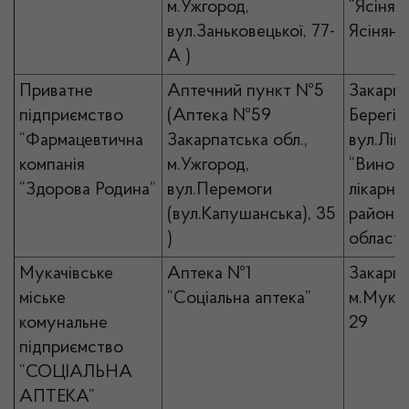
м.Ужгород,
“Ясінян
вул.Заньковецької, 77-
Ясінянс
А )
Приватне
Аптечний пункт №5
Закарпа
підприємство
(Аптека №59
Берегів
“Фармацевтична
Закарпатська обл.,
вул.Лік
компанія
м.Ужгород,
“Виногр
“Здорова Родина”
вул.Перемоги
лікарня
(вул.Капушанська), 35
районно
)
області
Мукачівське
Аптека №1
Закарпа
міське
“Соціальна аптека”
м.Мукач
комунальне
29
підприємство
“СОЦІАЛЬНА
АПТЕКА”