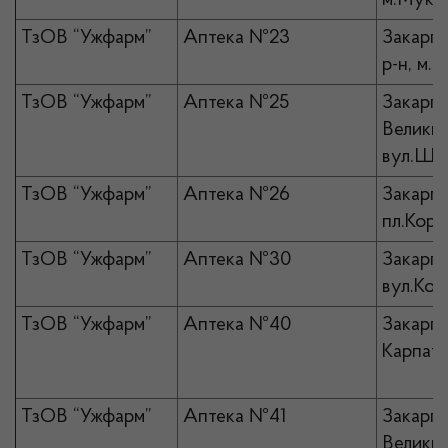
м.Мукач
ТзОВ “Ужфарм”
Аптека №23
Закарпа
р-н, м.Р
ТзОВ “Ужфарм”
Аптека №25
Закарпа
Великий
вул.Шев
ТзОВ “Ужфарм”
Аптека №26
Закарпа
пл.Коря
ТзОВ “Ужфарм”
Аптека №30
Закарпа
вул.Кош
ТзОВ “Ужфарм”
Аптека №40
Закарпа
Карпа
ТзОВ “Ужфарм”
Аптека №41
Закарпа
Великий