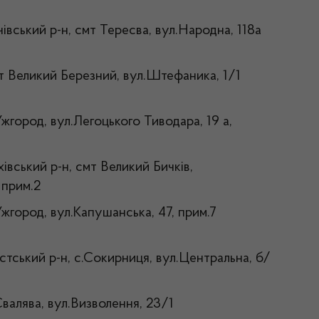
чівський р-н, смт Тересва, вул.Народна, 118а
мт Великий Березний, вул.Штефаника, 1/1
Ужгород, вул.Легоцького Тиводара, 19 а,
хівський р-н, смт Великий Бичків,
 прим.2
Ужгород, вул.Капушанська, 47, прим.7
стський р-н, с.Сокирниця, вул.Центральна, б/
Свалява, вул.Визволення, 23/1