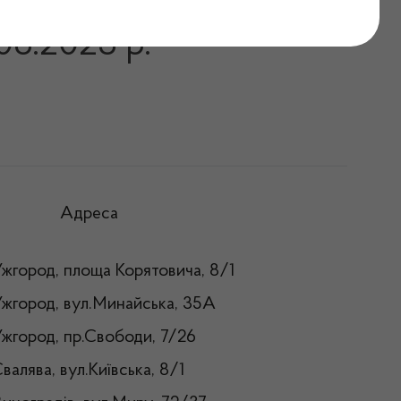
ліну на території
06.2023 р.
Адреса
.Ужгород, площа Корятовича, 8/1
.Ужгород, вул.Минайська, 35А
.Ужгород, пр.Свободи, 7/26
валява, вул.Київська, 8/1