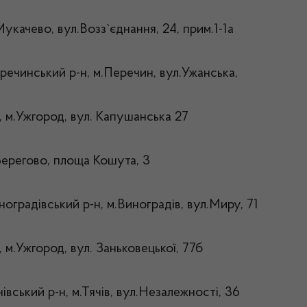
Мукачево, вул.Возз`єднання, 24, прим.1-1а
речинський р-н, м.Перечин, вул.Ужанська,
, м.Ужгород, вул. Капушанська 27
.Берегово, площа Кошута, 3
ноградівський р-н, м.Виноградів, вул.Миру, 71
 м.Ужгород, вул. Заньковецької, 77б
чівський р-н, м.Тячів, вул.Незалежності, 36