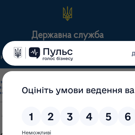
Державна служба
Нормативні документи
Для громадськості
П
Ліцензування
здрібна торгівля
Державний
виробництва лікарс
засобами, імпорт
нагляд
засобів, крові т
асобів (крім АФІ)
(контроль)
сертифікація
 аптек, що здійснюють відпуск інсуліну на території Закарпатсько