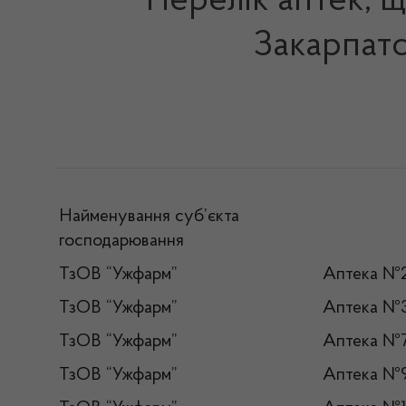
Перелік аптек, щ
Закарпатс
Найменування суб’єкта
господарювання
ТзОВ “Ужфарм”
Аптека №
ТзОВ “Ужфарм”
Аптека №
ТзОВ “Ужфарм”
Аптека №
ТзОВ “Ужфарм”
Аптека №