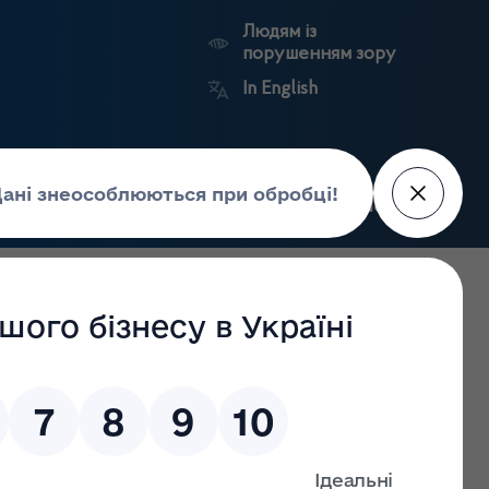
Людям із
порушенням зору
In English
Пошук
рес-центр
Контакти
Антикорупційний
ьких
Ринковий
Державні
портал
а
нагляд
реєстри
Держлікслужби
ї області станом на 28.06.2023 р.