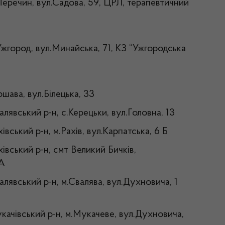
.Перечин, вул.Садова, 59, ЦРЛ, терапевтичний
Ужгород, вул.Минайська, 71, КЗ “Ужгородська
ршава, вул.Білецька, 33
алявський р-н, с.Керецьки, вул.Головна, 13
івський р-н, м.Рахів, вул.Карпатська, 6 Б
хівський р-н, смт Великий Бичків,
3А
алявський р-н, м.Свалява, вул.Духновича, 1
качівський р-н, м.Мукачеве, вул.Духновича,