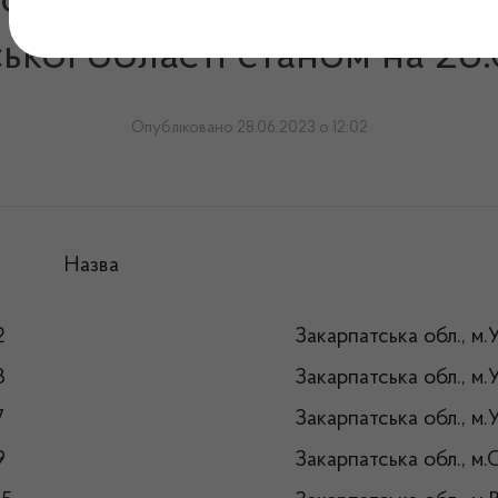
о здійснюють відпуск інсу
ької області станом на 28.
Опубліковано 28.06.2023 о 12:02
Назва
2
Закарпатська обл., м
3
Закарпатська обл., м
7
Закарпатська обл., м
9
Закарпатська обл., м.С