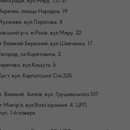
Виноградів, вул.Миру, 72/37
.Перечин, площа Народна, 19
Мукачеве, вул.Пирогова, 4
івський р-н, м.Рахів, вул.Миру, 22
мт Великий Березний, вул.Шевченка, 17
Ужгород, пл.Корятовича, 3
Берегово, вул.Кошута, 5
, м.Хуст, вул. Карпатської Січі,32б
т. Великий Бичків, вул. Грушевського,107
т Міжгір’я, вул.Возз’єднання, 4, ЦРЛ,
ус, 1-й поверх