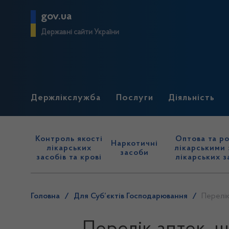
gov.ua
Державні сайти України
Держлікслужба
Послуги
Діяльність
Контроль якості
Оптова та ро
Наркотичні
лікарських
лікарськими 
засоби
засобів та крові
лікарських з
Головна
/
Для Суб’єктів Господарювання
/
Перелік