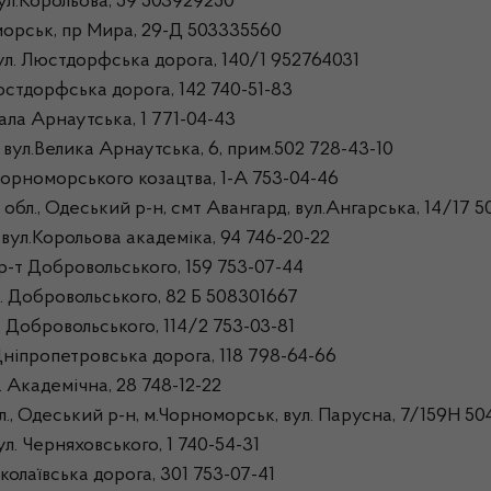
ул.Корольова, 59 503929250
морськ, пр Мира, 29-Д 503335560
ул. Люстдорфська дорога, 140/1 952764031
стдорфська дорога, 142 740-51-83
ла Арнаутська, 1 771-04-43
ул.Велика Арнаутська, 6, прим.502 728-43-10
орноморського козацтва, 1-А 753-04-46
л., Одеський р-н, смт Авангард, вул.Ангарська, 14/17 5
ул.Корольова академіка, 94 746-20-22
р-т Добровольського, 159 753-07-44
. Добровольського, 82 Б 508301667
 Добровольського, 114/2 753-03-81
ніпропетровська дорога, 118 798-64-66
 Академічна, 28 748-12-22
., Одеський р-н, м.Чорноморськ, вул. Парусна, 7/159Н 5
л. Черняховського, 1 740-54-31
олаївська дорога, 301 753-07-41