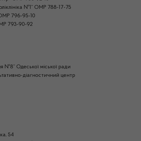
ліклініка №1” ОМР 788-17-75
ОМР 796-95-10
МР 793-90-92
я №8” Одеської міської ради
ьтативно-діагностичний центр
ка, 54