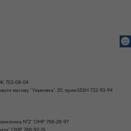
1Ж 753-08-04
ого масиву “Ульянівка”, 20, прим.555Н 722-93-94
оліклініка №2” ОМР 788-28-97
нтр” ОМР 788-92-15