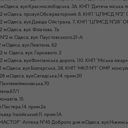
еса, вул.Краснослобідська, 36, КНП “Дитяча міська по
 м.Одеса, провул.Обсерваторний, 8, КНП “ЦПМСД №2” 
м.Одеса, вул.Давіда Ойстраха, 7, КНП “ЦПМСД №28” О
.Одеса, вул. Філатова, 7а
2 м. Одеса, вул. Паустовського,21-А
Одеса, вул.Левітана, 62
 Одеса, вул. Гаркавого, 2
Одеса, вул.Фонтанська дорога, 110, КНП “Міська лікарн
.Одеса, вул.Болгарська, 38, КНП “МКЛ №1” ОМР, консул
.Одеса, вул.Сегедська,14, прим.20
.Пантелеймонівська,70
тана,67/1
навтів, 15
Пастера,14, прим.2а
вар Італійський,11, прим.1А
МАСТОР” Аптека №45 Доброго дня м.Одеса, вул.Ніжинсь