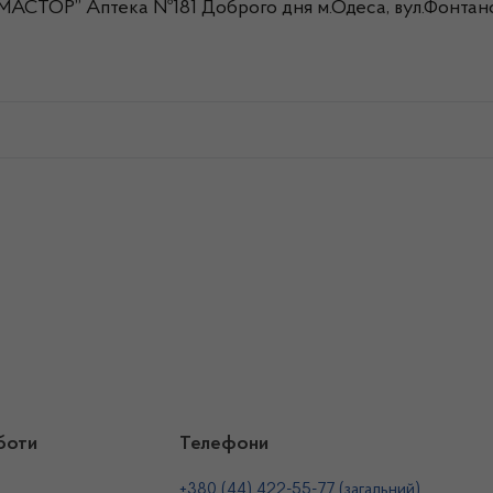
МАСТОР” Аптека №181 Доброго дня м.Одеса, вул.Фонтанс
боти
Телефони
+380 (44) 422-55-77 (загальний)