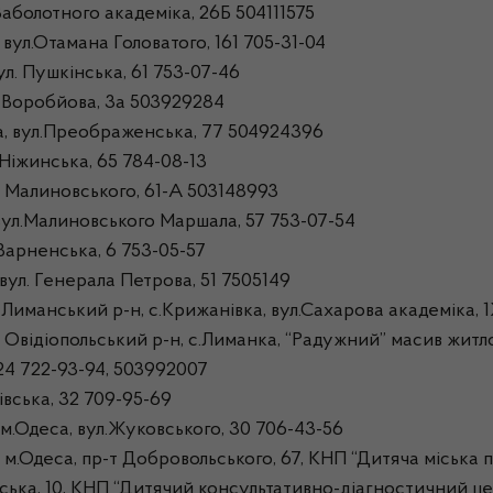
аболотного академіка, 26Б 504111575
ул.Отамана Головатого, 161 705-31-04
л. Пушкінська, 61 753-07-46
. Воробйова, 3а 503929284
а, вул.Преображенська, 77 504924396
Ніжинська, 65 784-08-13
 Малиновського, 61-А 503148993
вул.Малиновського Маршала, 57 753-07-54
Варненська, 6 753-05-57
ул. Генерала Петрова, 51 7505149
Лиманський р-н, с.Крижанівка, вул.Сахарова академіка, 
відіопольський р-н, с.Лиманка, “Радужний” масив житлов
24 722-93-94, 503992007
вська, 32 709-95-69
Одеса, вул.Жуковського, 30 706-43-56
деса, пр-т Добровольського, 67, КНП “Дитяча міська п
ка, 10, КНП “Дитячий консультативно-діагностичний це