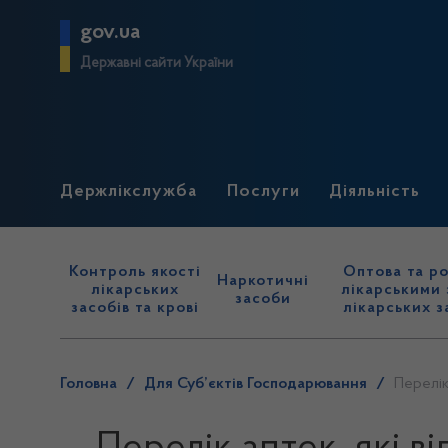
gov.ua
Державні сайти України
Держлікслужба
Послуги
Діяльність
Контроль якості
Оптова та ро
Наркотичні
лікарських
лікарськими 
засоби
засобів та крові
лікарських з
Головна
/
Для Суб’єктів Господарювання
/
Перелік