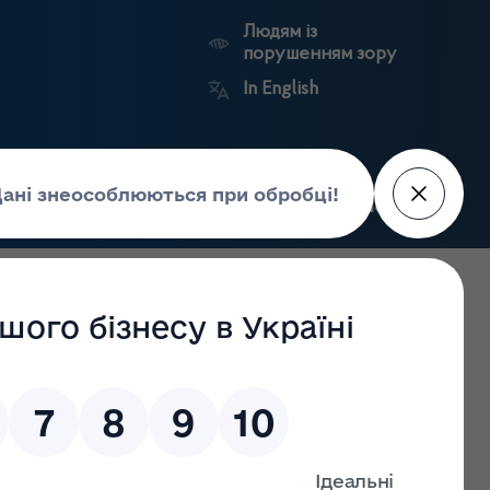
Людям із
порушенням зору
In English
Пошук
рес-центр
Контакти
Антикорупційний
ьких
Ринковий
Державні
портал
а
нагляд
реєстри
Держлікслужби
3.2022