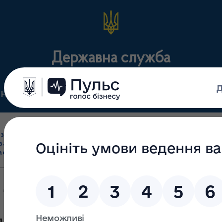
Державна служба
Нормативні документи
Для громадськості
П
Ліцензування
здрібна торгівля
Державний
виробництва лікарс
засобами, імпорт
нагляд
засобів, крові т
асобів (крім АФІ)
(контроль)
сертифікація
 аптек, які відпускають інсулін в Одеській області станом на 27.0