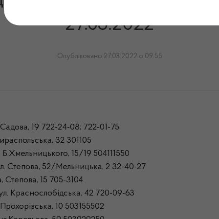
ідпускають інсулін в Одесь
27.03.2022
Опубліковано 27.03.2022 о 09:55
Садова, 19 722-24-08; 722-01-75
ираспольська, 32 301105
 Б.Хмельницького, 15/19 504111550
л. Степова, 52/Мельницька, 2 32-40-27
 Степова, 15 705-3104
ул. Краснослобідська, 42 720-09-63
Прохорівська, 10 503155502