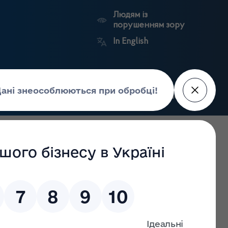
Людям із
порушенням зору
In English
Пошук
рес-центр
Контакти
Антикорупційний
ьких
Ринковий
Державні
портал
а
нагляд
реєстри
Держлікслужби
аном на 03.04.2022