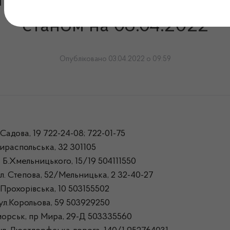
дпускають інсулін в м. Оде
станом на 03.04.2022
Опубліковано 03.04.2022 о 09:59
Садова, 19 722-24-08; 722-01-75
ираспольська, 32 301105
 Б.Хмельницького, 15/19 504111550
л. Степова, 52/Мельницька, 2 32-40-27
Прохорівська, 10 503155502
ул.Корольова, 59 503929250
морськ, пр Мира, 29-Д 503335560