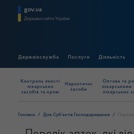
gov.ua
Державні сайти України
Держлікслужба
Послуги
Діяльність
Контроль якості
Оптова та ро
Наркотичні
лікарських
лікарськими 
засоби
засобів та крові
лікарських з
Головна
/
Для Суб’єктів Господарювання
/
Перелік