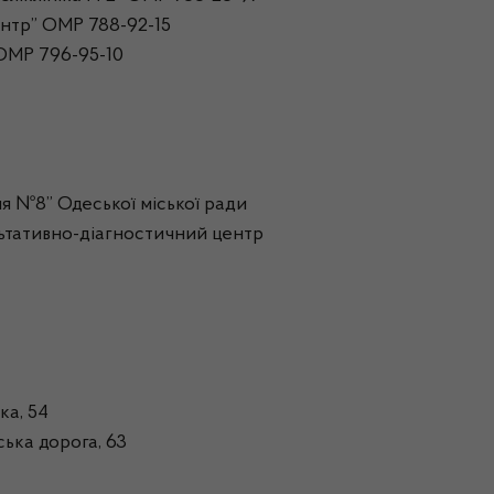
нтр” ОМР 788-92-15
ОМР 796-95-10
я №8” Одеської міської ради
ьтативно-діагностичний центр
ка, 54
ька дорога, 63