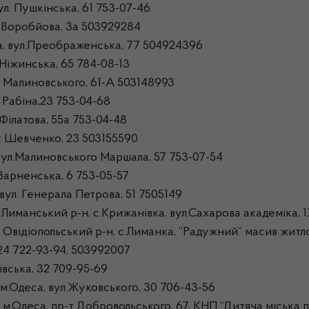
л. Пушкінська, 61 753-07-46
. Воробйова, 3а 503929284
а, вул.Преображенська, 77 504924396
Ніжинська, 65 784-08-13
 Малиновського, 61-А 503148993
 Рабіна,23 753-04-68
Філатова, 55а 753-04-48
т Шевченко, 23 503155590
вул.Малиновського Маршала, 57 753-07-54
Варненська, 6 753-05-57
ул. Генерала Петрова, 51 7505149
Лиманський р-н, с.Крижанівка, вул.Сахарова академіка, 
відіопольський р-н, с.Лиманка, “Радужний” масив житлов
24 722-93-94, 503992007
вська, 32 709-95-69
Одеса, вул.Жуковського, 30 706-43-56
деса, пр-т Добровольського, 67, КНП “Дитяча міська п