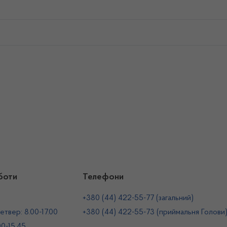
боти
Телефони
+380 (44) 422-55-77 (загальний)
етвер: 8.00-17.00
+380 (44) 422-55-73 (приймальня Голови
00-15.45