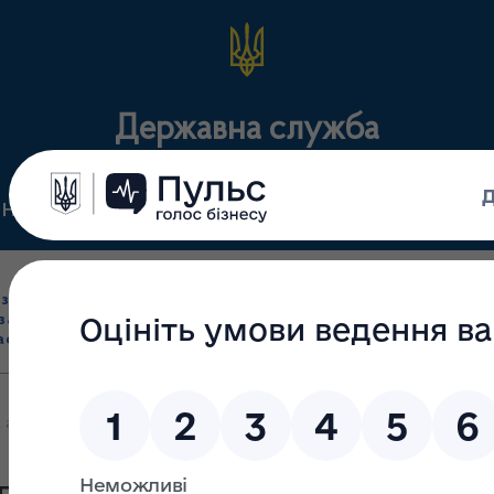
Державна служба
Нормативні документи
Для громадськості
П
Ліцензування
здрібна торгівля
Державний
виробництва лікарс
засобами, імпорт
нагляд
засобів, крові т
асобів (крім АФІ)
(контроль)
сертифікація
 аптек, які відпускають інсулін в м. Одеса та Одеській області ст