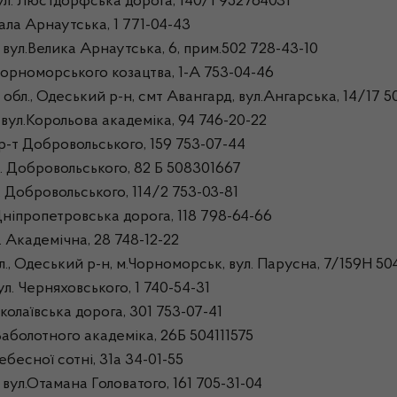
ул. Люстдорфська дорога, 140/1 952764031
ла Арнаутська, 1 771-04-43
ул.Велика Арнаутська, 6, прим.502 728-43-10
орноморського козацтва, 1-А 753-04-46
л., Одеський р-н, смт Авангард, вул.Ангарська, 14/17 5
ул.Корольова академіка, 94 746-20-22
р-т Добровольського, 159 753-07-44
. Добровольського, 82 Б 508301667
 Добровольського, 114/2 753-03-81
ніпропетровська дорога, 118 798-64-66
 Академічна, 28 748-12-22
., Одеський р-н, м.Чорноморськ, вул. Парусна, 7/159Н 5
л. Черняховського, 1 740-54-31
олаївська дорога, 301 753-07-41
аболотного академіка, 26Б 504111575
бесної сотні, 31а 34-01-55
ул.Отамана Головатого, 161 705-31-04