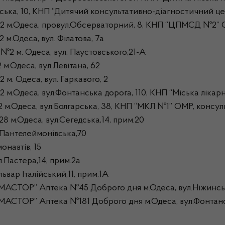
ка, 10, КНП “Дитячий консультативно-діагностичний це
 м.Одеса, провул.Обсерваторний, 8, КНП “ЦПМСД №2” 
.Одеса, вул. Філатова, 7а
2 м. Одеса, вул. Паустовського,21-А
Одеса, вул.Левітана, 62
 Одеса, вул. Гаркавого, 2
Одеса, вул.Фонтанська дорога, 110, КНП “Міська лікарн
.Одеса, вул.Болгарська, 38, КНП “МКЛ №1” ОМР, консул
.Одеса, вул.Сегедська,14, прим.20
.Пантелеймонівська,70
навтів, 15
Пастера,14, прим.2а
вар Італійський,11, прим.1А
МАСТОР” Аптека №45 Доброго дня м.Одеса, вул.Ніжинсь
МАСТОР” Аптека №181 Доброго дня м.Одеса, вул.Фонтанс