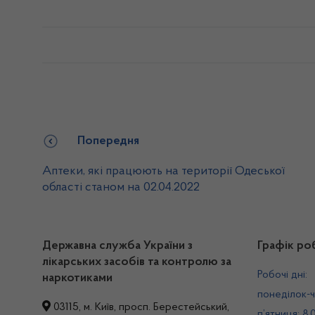
Попередня
Аптеки, які працюють на території Одеської
області станом на 02.04.2022
Державна служба України з
Графік ро
лікарських засобів та контролю за
Робочі дні:
наркотиками
понеділок-ч
03115, м. Київ, просп. Берестейський,
п’ятниця: 8.