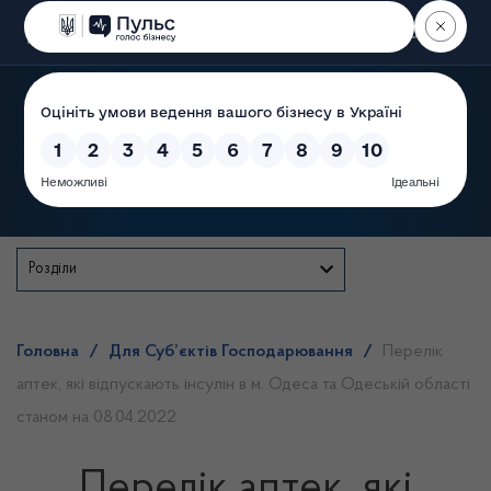
Пошук
Державна служба
Розділи
Головна
/
Для Суб’єктів Господарювання
/
Перелік
аптек, які відпускають інсулін в м. Одеса та Одеській області
станом на 08.04.2022
Перелік аптек, які