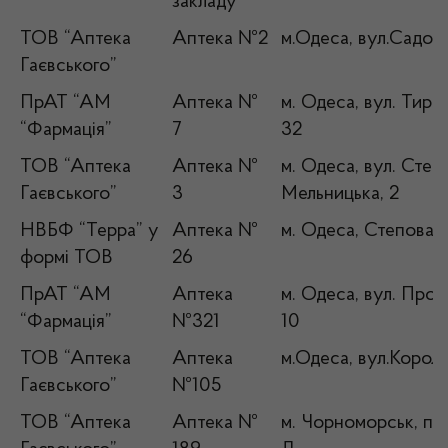
закладу
ТОВ “Аптека
Аптека №2
м.Одеса, вул.Садова
Гаєвського”
ПрАТ “АМ
Аптека №
м. Одеса, вул. Тира
“Фармація”
7
32
ТОВ “Аптека
Аптека №
м. Одеса, вул. Степ
Гаєвського”
3
Мельницька, 2
НВБФ “Терра” у
Аптека №
м. Одеса, Степова, 
формі ТОВ
26
ПрАТ “АМ
Аптека
м. Одеса, вул. Прох
“Фармація”
№321
10
ТОВ “Аптека
Аптека
м.Одеса, вул.Король
Гаєвського”
№105
ТОВ “Аптека
Аптека №
м. Чорноморськ, пр