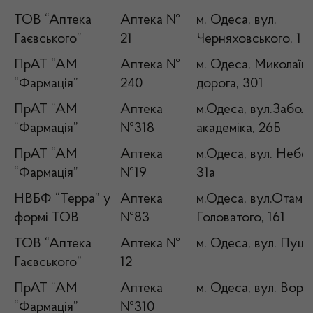
ТОВ “Аптека
Аптека №
м. Одеса, вул.
Гаєвського”
21
Черняховського, 1
ПрАТ “АМ
Аптека №
м. Одеса, Миколаїв
“Фармація”
240
дорога, 301
ПрАТ “АМ
Аптека
м.Одеса, вул.Забол
“Фармація”
№318
академіка, 26Б
ПрАТ “АМ
Аптека
м.Одеса, вул. Небес
“Фармація”
№19
31а
НВБФ “Терра” у
Аптека
м.Одеса, вул.Отама
формі ТОВ
№83
Головатого, 161
ТОВ “Аптека
Аптека №
м. Одеса, вул. Пушк
Гаєвського”
12
ПрАТ “АМ
Аптека
м. Одеса, вул. Воро
“Фармація”
№310