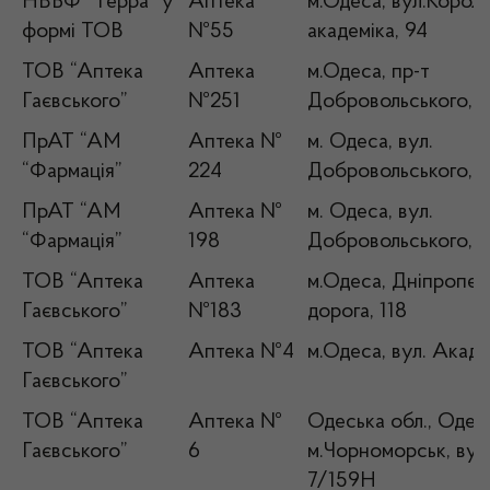
НВБФ “Терра” у
Аптека
м.Одеса, вул.Корол
формі ТОВ
№55
академіка, 94
ТОВ “Аптека
Аптека
м.Одеса, пр-т
Гаєвського”
№251
Добровольського, 1
ПрАТ “АМ
Аптека №
м. Одеса, вул.
“Фармація”
224
Добровольського, 8
ПрАТ “АМ
Аптека №
м. Одеса, вул.
“Фармація”
198
Добровольського, 1
ТОВ “Аптека
Аптека
м.Одеса, Дніпропет
Гаєвського”
№183
дорога, 118
ТОВ “Аптека
Аптека №4
м.Одеса, вул. Акаде
Гаєвського”
ТОВ “Аптека
Аптека №
Одеська обл., Одесь
Гаєвського”
6
м.Чорноморськ, вул
7/159Н