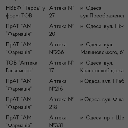
НВБФ “Терра” у
Аптека №
м. Одеса,
формі ТОВ
27
вул.Преображенська
ПрАТ “АМ
Аптека №
м. Одеса, вул. Ніжи
“Фармація”
20
ПрАТ “АМ
Аптека
м. Одеса, вул.
“Фармація”
№236
Малиновського, 61
ТОВ “Аптека
Аптека №
м. Одеса, вул.
Гаєвського”
17
Краснослобідська, 
ПрАТ “АМ
Аптека
м.Одеса, вул. І Рабі
“Фармація”
№216
ПрАТ “АМ
Аптека №
м.Одеса, вул. Філат
“Фармація”
218
ПрАТ “АМ
Аптека
м. Одеса, пр-т Шев
“Фармація”
№331