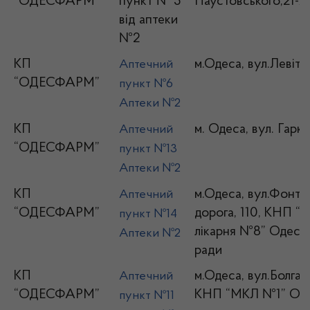
“ОДЕСФАРМ”
пункт № 5
Паустовського,21-А
від аптеки
№2
КП
м.Одеса, вул.Левіта
Аптечний
“ОДЕСФАРМ”
пункт №6
Аптеки №2
КП
м. Одеса, вул. Гарка
Аптечний
“ОДЕСФАРМ”
пункт №13
Аптеки №2
КП
м.Одеса, вул.Фонта
Аптечний
“ОДЕСФАРМ”
дорога, 110, КНП “М
пункт №14
лікарня №8” Одесько
Аптеки №2
ради
КП
м.Одеса, вул.Болгар
Аптечний
“ОДЕСФАРМ”
КНП “МКЛ №1” ОМ
пункт №11