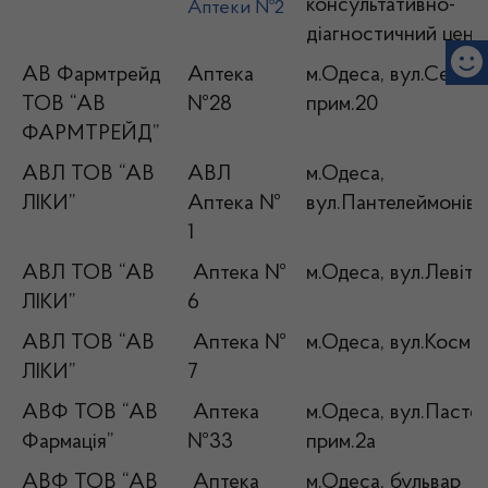
консультативно-
Аптеки №2
діагностичний цент
АВ Фармтрейд
Аптека
м.Одеса, вул.Сегедс
ТОВ “АВ
№28
прим.20
ФАРМТРЕЙД”
АВЛ ТОВ “АВ
АВЛ
м.Одеса,
ЛІКИ”
Аптека №
вул.Пантелеймонівс
1
АВЛ ТОВ “АВ
Аптека №
м.Одеса, вул.Левіта
ЛІКИ”
6
АВЛ ТОВ “АВ
Аптека №
м.Одеса, вул.Космон
ЛІКИ”
7
АВФ ТОВ “АВ
Аптека
м.Одеса, вул.Пастер
Фармація”
№33
прим.2а
АВФ ТОВ “АВ
Аптека
м.Одеса, бульвар