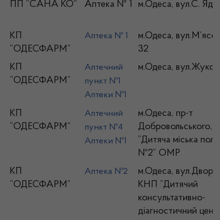
ПП “САНА КО”
Аптека № 1
м.Одеса, вул.С. Ядо
КП
м.Одеса, вул.М’ясої
Аптека № 1
“ОДЕСФАРМ”
32
КП
м.Одеса, вул.Жуков
Аптечний
“ОДЕСФАРМ”
пункт №1
Аптеки №1
КП
м.Одеса, пр-т
Аптечний
“ОДЕСФАРМ”
Добровольського, 
пункт №4
“Дитяча міська полік
Аптеки №1
№2” ОМР
КП
м.Одеса, вул.Дворян
Аптека №2
“ОДЕСФАРМ”
КНП “Дитячий
консультативно-
діагностичний цен