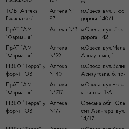
Гаєвського”
189
Д
ТОВ “Аптека
Аптека №
м.Одеса, вул. Люст
Гаєвського”
87
дорога, 140/1
ПрАТ “АМ
Аптека №8
м.Одеса, вул. Люст
“Фармація”
дорога, 142
ПрАТ “АМ
Аптека
м.Одеса, вул.Мала
“Фармація”
№22
Арнаутська, 1
НВБФ “Терра” у
Аптека
м.Одеса, вул.Велика
формі ТОВ
№40
Арнаутська, 6, при
ПрАТ “АМ
Аптека
м.Одеса, вул.Чорно
“Фармація”
№217
козацтва, 1-А
НВБФ “Терра” у
Аптека
Одеська обл., Одесь
формі ТОВ
№77
смт Авангард, вул.А
14/17