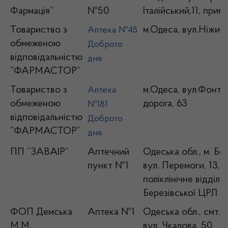
Фармація”
№50
Італійський,11, прим
Товариство з
м.Одеса, вул.Ніжинс
Аптека №45
обмеженою
Доброго
відповідальністю
дня
“ФАРМАСТОР”
Товариство з
м.Одеса, вул.Фонта
Аптека
обмеженою
дорога, 63
№181
відповідальністю
Доброго
“ФАРМАСТОР”
дня
ПП “ЗАВАІР”
Аптечний
Одеська обл., м. Бер
пункт №1
вул. Перемоги, 13,
поліклінічне відділе
Березівської ЦРЛ
ФОП Демська
Аптека №1
Одеська обл., смт.М
М.М.
вул. Чкалова, 50