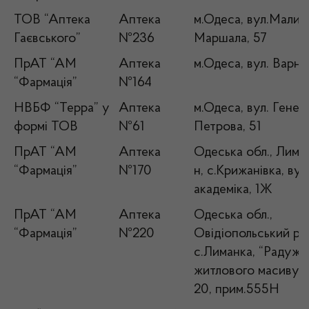
ТОВ “Аптека
Аптека
м.Одеса, вул.Малин
Гаєвського”
№236
Маршала, 57
ПрАТ “АМ
Аптека
м.Одеса, вул. Варне
“Фармація”
№164
НВБФ “Терра” у
Аптека
м.Одеса, вул. Генер
формі ТОВ
№61
Петрова, 51
ПрАТ “АМ
Аптека
Одеська обл., Лима
“Фармація”
№170
н, с.Крижанівка, ву
академіка, 1Ж
ПрАТ “АМ
Аптека
Одеська обл.,
“Фармація”
№220
Овідіопольський р-н
с.Лиманка, “Радужн
житлового масиву “У
20, прим.555Н