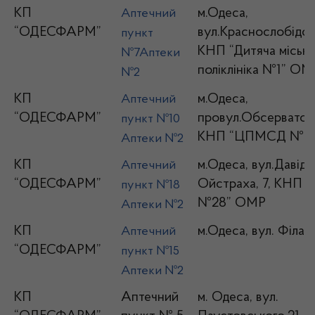
КП
м.Одеса,
Аптечний
“ОДЕСФАРМ”
вул.Краснослобідськ
пункт
КНП “Дитяча міська
№7Аптеки
поліклініка №1” ОМ
№2
КП
м.Одеса,
Аптечний
“ОДЕСФАРМ”
провул.Обсерваторн
пункт №10
КНП “ЦПМСД №2
Аптеки №2
КП
м.Одеса, вул.Давіда
Аптечний
“ОДЕСФАРМ”
Ойстраха, 7, КНП
пункт №18
№28” ОМР
Аптеки №2
КП
м.Одеса, вул. Філато
Аптечний
“ОДЕСФАРМ”
пункт №15
Аптеки №2
КП
Аптечний
м. Одеса, вул.