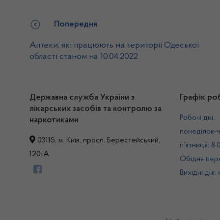
Попередня
Аптеки, які працюють на території Одеської
області станом на 10.04.2022
Державна служба України з
Графік ро
лікарських засобів та контролю за
Робочі дні:
наркотиками
понеділок-ч
03115, м. Київ, просп. Берестейський,
п’ятниця: 8.
120-А
Обідня пере
Вихідні дні: