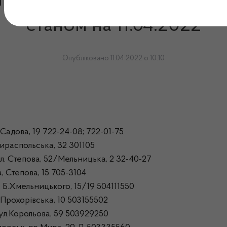
дпускають інсулін в м. Оде
станом на 11.04.2022
Опубліковано 11.04.2022 о 10:10
Садова, 19 722-24-08; 722-01-75
ираспольська, 32 301105
л. Степова, 52/Мельницька, 2 32-40-27
 Степова, 15 705-3104
 Б.Хмельницького, 15/19 504111550
Прохорівська, 10 503155502
ул.Корольова, 59 503929250