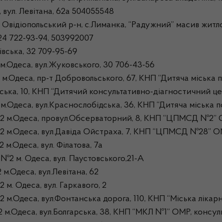
вул. Левітана, 62а 504055548
відіопольський р-н, с.Лиманка, “Радужний” масив житлов
24 722-93-94, 503992007
вська, 32 709-95-69
Одеса, вул.Жуковського, 30 706-43-56
деса, пр-т Добровольського, 67, КНП “Дитяча міська п
ка, 10, КНП “Дитячий консультативно-діагностичний це
еса, вул.Краснослобідська, 36, КНП “Дитяча міська по
 м.Одеса, провул.Обсерваторний, 8, КНП “ЦПМСД №2” 
м.Одеса, вул.Давіда Ойстраха, 7, КНП “ЦПМСД №28” О
.Одеса, вул. Філатова, 7а
2 м. Одеса, вул. Паустовського,21-А
Одеса, вул.Левітана, 62
 Одеса, вул. Гаркавого, 2
Одеса, вул.Фонтанська дорога, 110, КНП “Міська лікарн
.Одеса, вул.Болгарська, 38, КНП “МКЛ №1” ОМР, консул