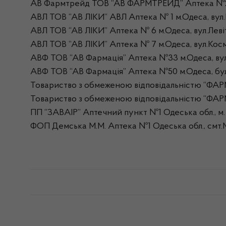
АВ Фармтрейд ТОВ “АВ ФАРМТРЕЙД” Аптека №28 м
АВЛ ТОВ “АВ ЛІКИ” АВЛ Аптека № 1 м.Одеса, вул
АВЛ ТОВ “АВ ЛІКИ” Аптека № 6 м.Одеса, вул.Леві
АВЛ ТОВ “АВ ЛІКИ” Аптека № 7 м.Одеса, вул.Космо
АВФ ТОВ “АВ Фармація” Аптека №33 м.Одеса, вул.
АВФ ТОВ “АВ Фармація” Аптека №50 м.Одеса, буль
Товариство з обмеженою відповідальністю “ФАР
Товариство з обмеженою відповідальністю “ФАР
ПП “ЗАВАІР” Аптечний пункт №1 Одеська обл., м. Б
ФОП Демська М.М. Аптека №1 Одеська обл., смт.Ми