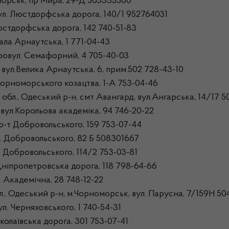
морськ, пр Мира, 29-Д 503335560
ул. Люстдорфська дорога, 140/1 952764031
стдорфська дорога, 142 740-51-83
ла Арнаутська, 1 771-04-43
ровул. Семафорний, 4 705-40-03
ул.Велика Арнаутська, 6, прим.502 728-43-10
орноморського козацтва, 1-А 753-04-46
л., Одеський р-н, смт Авангард, вул.Ангарська, 14/17 5
ул.Корольова академіка, 94 746-20-22
р-т Добровольського, 159 753-07-44
. Добровольського, 82 Б 508301667
 Добровольського, 114/2 753-03-81
ніпропетровська дорога, 118 798-64-66
 Академічна, 28 748-12-22
., Одеський р-н, м.Чорноморськ, вул. Парусна, 7/159Н 5
л. Черняховського, 1 740-54-31
олаївська дорога, 301 753-07-41