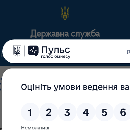
Державна служба
Нормативні документи
Для громадськості
П
Ліцензування
здрібна торгівля
Державний
виробництва лікарс
засобами, імпорт
нагляд
засобів, крові т
асобів (крім АФІ)
(контроль)
сертифікація
 аптек, які відпускають інсулін в м. Одеса та Одеській області ста