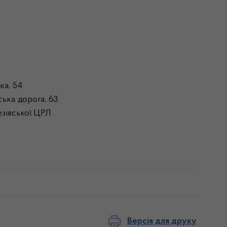
ка, 54
ька дорога, 63
езівської ЦРЛ
Версія для друку