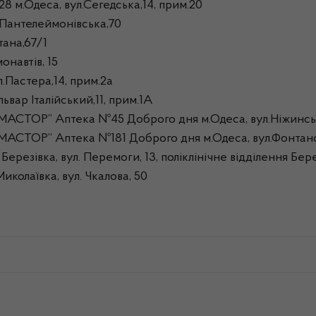
.Одеса, вул.Сегедська,14, прим.20
.Пантелеймонівська,70
тана,67/1
навтів, 15
Пастера,14, прим.2а
вар Італійський,11, прим.1А
МАСТОР” Аптека №45 Доброго дня м.Одеса, вул.Ніжинсь
МАСТОР” Аптека №181 Доброго дня м.Одеса, вул.Фонтанс
ерезівка, вул. Перемоги, 13, поліклінічне відділення Бер
колаївка, вул. Чкалова, 50