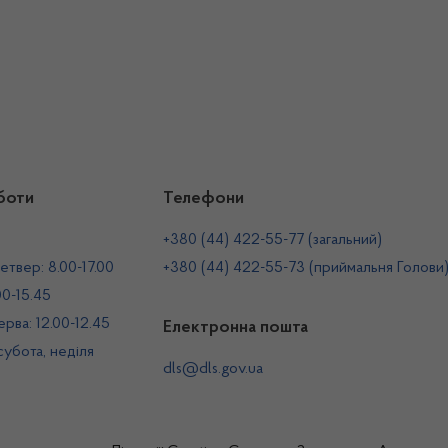
боти
Телефони
+380 (44) 422-55-77 (загальний)
етвер: 8.00-17.00
+380 (44) 422-55-73 (приймальня Голови
00-15.45
рва: 12.00-12.45
Електронна пошта
 субота, неділя
dls@dls.gov.ua