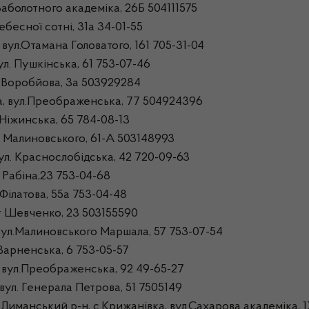
аболотного академіка, 26Б 504111575
бесної сотні, 31а 34-01-55
ул.Отамана Головатого, 161 705-31-04
л. Пушкінська, 61 753-07-46
. Воробйова, 3а 503929284
а, вул.Преображенська, 77 504924396
Ніжинська, 65 784-08-13
 Малиновського, 61-А 503148993
ул. Краснослобідська, 42 720-09-63
 Рабіна,23 753-04-68
Філатова, 55а 753-04-48
т Шевченко, 23 503155590
вул.Малиновського Маршала, 57 753-07-54
Варненська, 6 753-05-57
 вул.Преображенська, 92 49-65-27
ул. Генерала Петрова, 51 7505149
Лиманський р-н, с.Крижанівка, вул.Сахарова академіка, 