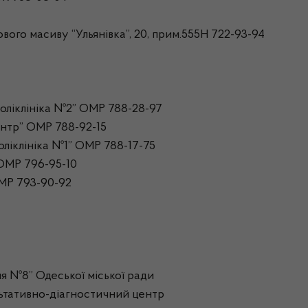
ого масиву “Ульянівка”, 20, прим.555Н 722-93-94
оліклініка №2” ОМР 788-28-97
нтр” ОМР 788-92-15
ліклініка №1” ОМР 788-17-75
ОМР 796-95-10
МР 793-90-92
я №8” Одеської міської ради
ьтативно-діагностичний центр