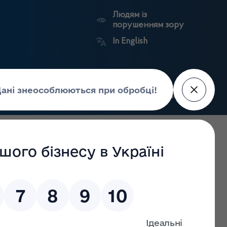
Людям із
порушенням зору
In English
Пошук
рес-центр
Контакти
Антикорупційний
ьких
Ринковий
Державні
портал
а
нагляд
реєстри
Держлікслужби
ном на 11.04.2022