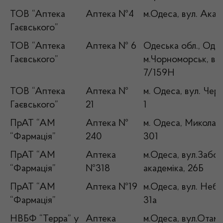
ТОВ “Аптека
Аптека №4
м.Одеса, вул. Акад
Гаєвського”
ТОВ “Аптека
Аптека № 6
Одеська обл., Одес
Гаєвського”
м.Чорноморськ, вул
7/159Н
ТОВ “Аптека
Аптека №
м. Одеса, вул. Чер
Гаєвського”
21
1
ПрАТ “АМ
Аптека №
м. Одеса, Миколаїв
“Фармація”
240
301
ПрАТ “АМ
Аптека
м.Одеса, вул.Забо
“Фармація”
№318
академіка, 26Б
ПрАТ “АМ
Аптека №19
м.Одеса, вул. Небе
“Фармація”
31а
НВБФ “Терра” у
Аптека
м.Одеса, вул.Отам