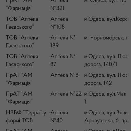
ПрАТ “АМ
Аптека
м. Одеса, вул. Прох
“Фармація”
№321
ТОВ “Аптека
Аптека
м.Одеса, вул.Корол
Гаєвського”
№105
ТОВ “Аптека
Аптека №
м. Чорноморськ, п
Гаєвського”
189
ТОВ “Аптека
Аптека №
м.Одеса, вул. Люс
Гаєвського”
87
дорога, 140/1
ПрАТ “АМ
Аптека №8
м.Одеса, вул. Люс
“Фармація”
дорога, 142
ПрАТ “АМ
Аптека №22
м.Одеса, вул.Мала
“Фармація”
1
НВБФ “Терра” у
Аптека
м.Одеса, вул.Велик
формі ТОВ
№40
Арнаутська, 6, пр