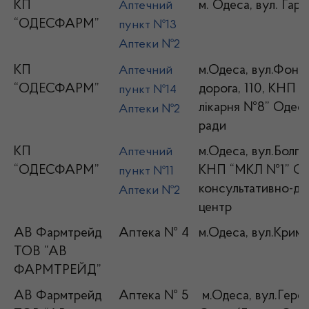
КП
м. Одеса, вул. Гарк
Аптечний
“ОДЕСФАРМ”
пункт №13
Аптеки №2
КП
м.Одеса, вул.Фонт
Аптечний
“ОДЕСФАРМ”
дорога, 110, КНП “
пункт №14
лікарня №8” Одеськ
Аптеки №2
ради
КП
м.Одеса, вул.Болгар
Аптечний
“ОДЕСФАРМ”
КНП “МКЛ №1” О
пункт №11
консультативно-ді
Аптеки №2
центр
АВ Фармтрейд
Аптека № 4
м.Одеса, вул.Кримс
ТОВ “АВ
ФАРМТРЕЙД”
АВ Фармтрейд
Аптека № 5
м.Одеса, вул.Геро