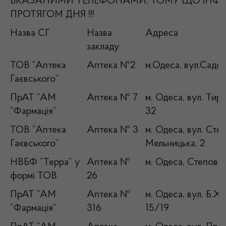
ВКАЗАНИМИ ТЕЛЕФОНАМИ, ТОМУ ЩО ІНФ
ПРОТЯГОМ ДНЯ !!!
Назва СГ
Назва
Адреса
закладу
ТОВ “Аптека
Аптека №2
м.Одеса, вул.Садов
Гаєвського”
ПрАТ “АМ
Аптека № 7
м. Одеса, вул. Тир
“Фармація”
32
ТОВ “Аптека
Аптека № 3
м. Одеса, вул. Сте
Гаєвського”
Мельницька, 2
НВБФ “Терра” у
Аптека №
м. Одеса, Степова,
формі ТОВ
26
ПрАТ “АМ
Аптека №
м. Одеса, вул. Б.Х
“Фармація”
316
15/19