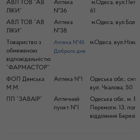
АВЛ ТОВ “АВ
Аптека
м.Одеса, вул.Петр
ЛІКИ”
№36
61
АВЛ ТОВ “АВ
Аптека
м.Одеса, вул.Болга
ЛІКИ”
№38
Товариство з
м.Одеса, вул.Ніжин
Аптека №45
обмеженою
Доброго дня
відповідальністю
“ФАРМАСТОР”
ФОП Демська
Аптека №1
Одеська обл., смт.
М.М.
вул. Чкалова, 50
ПП “ЗАВАІР”
Аптечний
Одеська обл., м. Бе
пункт №1
Перемоги, 13, полік
відділення Березів