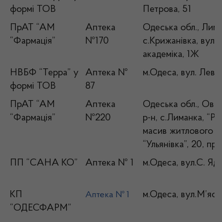
формі ТОВ
Петрова, 51
ПрАТ “АМ
Аптека
Одеська обл., Лима
“Фармація”
№170
с.Крижанівка, вул.
академіка, 1Ж
НВБФ “Терра” у
Аптека №
м.Одеса, вул. Левіт
формі ТОВ
87
ПрАТ “АМ
Аптека
Одеська обл., Ові
“Фармація”
№220
р-н, с.Лиманка, “Р
масив житлового м
“Ульянівка”, 20, п
ПП “САНА КО”
Аптека № 1
м.Одеса, вул.С. Яд
КП
м.Одеса, вул.М’ясо
Аптека № 1
“ОДЕСФАРМ”