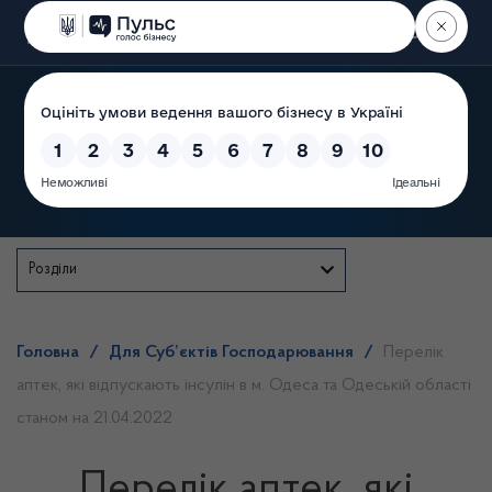
Пошук
Державна служба
Розділи
Головна
/
Для Суб’єктів Господарювання
/
Перелік
аптек, які відпускають інсулін в м. Одеса та Одеській області
станом на 21.04.2022
Перелік аптек, які