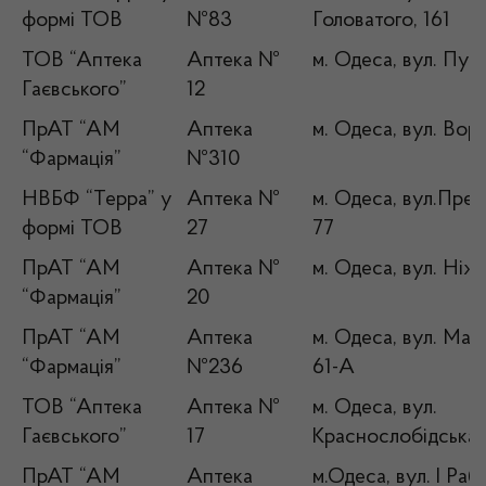
формі ТОВ
№83
Головатого, 161
ТОВ “Аптека
Аптека №
м. Одеса, вул. Пуш
Гаєвського”
12
ПрАТ “АМ
Аптека
м. Одеса, вул. Вор
“Фармація”
№310
НВБФ “Терра” у
Аптека №
м. Одеса, вул.Пре
формі ТОВ
27
77
ПрАТ “АМ
Аптека №
м. Одеса, вул. Ніж
“Фармація”
20
ПрАТ “АМ
Аптека
м. Одеса, вул. Мал
“Фармація”
№236
61-А
ТОВ “Аптека
Аптека №
м. Одеса, вул.
Гаєвського”
17
Краснослобідська,
ПрАТ “АМ
Аптека
м.Одеса, вул. І Раб