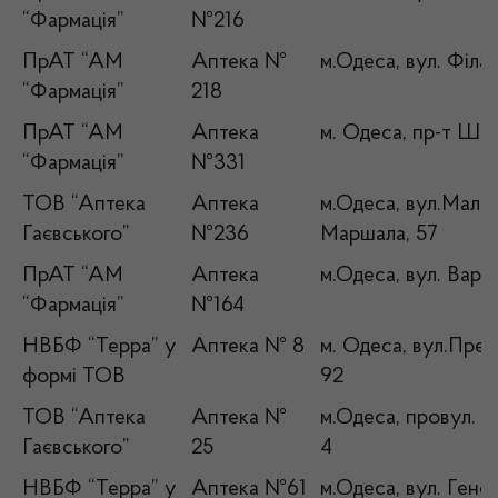
“Фармація”
№216
ПрАТ “АМ
Аптека №
м.Одеса, вул. Філа
“Фармація”
218
ПрАТ “АМ
Аптека
м. Одеса, пр-т Ше
“Фармація”
№331
ТОВ “Аптека
Аптека
м.Одеса, вул.Мали
Гаєвського”
№236
Маршала, 57
ПрАТ “АМ
Аптека
м.Одеса, вул. Варн
“Фармація”
№164
НВБФ “Терра” у
Аптека № 8
м. Одеса, вул.Пре
формі ТОВ
92
ТОВ “Аптека
Аптека №
м.Одеса, провул. 
Гаєвського”
25
4
НВБФ “Терра” у
Аптека №61
м.Одеса, вул. Гене