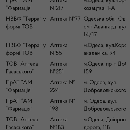
ПрАТ “АМ
Аптека
м.Одеса, вул.Чорн
“Фармація”
№217
козацтва, 1-А
НВБФ “Терра” у
Аптека №77
Одеська обл., Одес
формі ТОВ
смт Авангард, вул.
14/17
НВБФ “Терра” у
Аптека
м.Одеса, вул.Коро
формі ТОВ
№55
академіка, 94
ТОВ “Аптека
Аптека
м.Одеса, пр-т Доб
Гаєвського”
№251
159
ПрАТ “АМ
Аптека №
м. Одеса, вул.
“Фармація”
224
Добровольського, 
ПрАТ “АМ
Аптека №
м. Одеса, вул.
“Фармація”
198
Добровольського, 
ТОВ “Аптека
Аптека
м.Одеса, Дніпропе
Гаєвського”
№183
дорога, 118