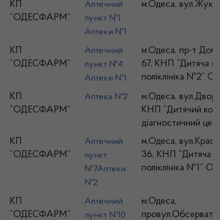
КП
м.Одеса, вул.Жуко
Аптечний
“ОДЕСФАРМ”
пункт №1
Аптеки №1
КП
м.Одеса, пр-т Доб
Аптечний
“ОДЕСФАРМ”
67, КНП “Дитяча мі
пункт №4
поліклініка №2” О
Аптеки №1
КП
м.Одеса, вул.Дворя
Аптека №2
“ОДЕСФАРМ”
КНП “Дитячий кон
діагностичний це
КП
м.Одеса, вул.Красн
Аптечний
“ОДЕСФАРМ”
36, КНП “Дитяча м
пункт
поліклініка №1” О
№7Аптеки
№2
КП
м.Одеса,
Аптечний
“ОДЕСФАРМ”
провул.Обсервато
пункт №10