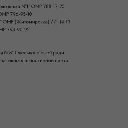
ліклініка №1” ОМР 788-17-75
ОМР 796-95-10
 ОМР (Житомирська) 771-14-13
МР 793-90-92
я №8” Одеської міської ради
ьтативно-діагностичний центр