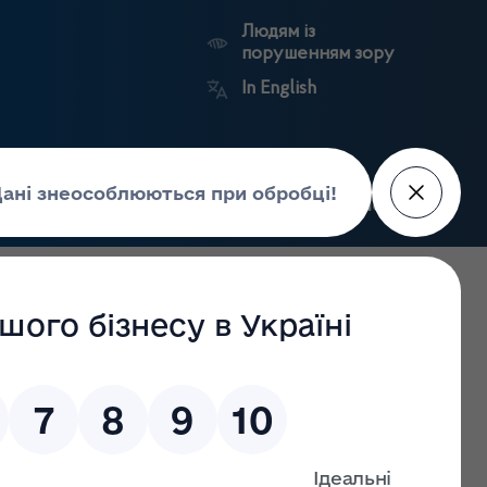
Людям із
порушенням зору
In English
Пошук
рес-центр
Контакти
Антикорупційний
ьких
Ринковий
Державні
портал
а
нагляд
реєстри
Держлікслужби
3.2022