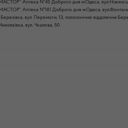
МАСТОР” Аптека №45 Доброго дня м.Одеса, вул.Ніжинсь
МАСТОР” Аптека №181 Доброго дня м.Одеса, вул.Фонтанс
ерезівка, вул. Перемоги, 13, поліклінічне відділення Бер
колаївка, вул. Чкалова, 50