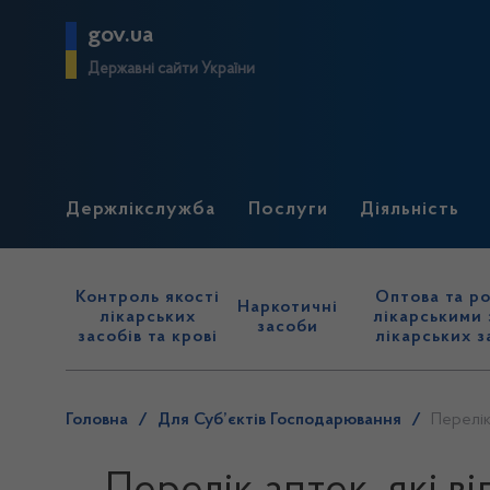
gov.ua
Державні сайти України
Держлікслужба
Послуги
Діяльність
Контроль якості
Оптова та ро
Наркотичні
лікарських
лікарськими 
засоби
засобів та крові
лікарських з
Головна
/
Для Суб’єктів Господарювання
/
Перелік