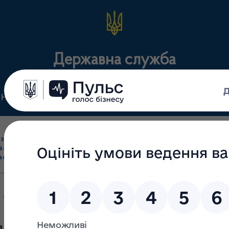
Державна служба
Нормативні документи
Для громадськості
П
Ліцензування
здрібна торгівля
Державний
виробництва лікарс
засобами, імпорт
нагляд
засобів, крові т
асобів (крім АФІ)
(контроль)
сертифікація
 аптек, які відпускають інсулін в Одеській області станом на 18.0