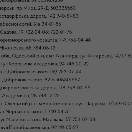
ул.Корольова, 59 503929250
морськ, пр Мира, 29-Д 503335560
стдорфська дорога, 142 740-51-83
бесної сотні, 31а 34-01-55
Садова, 19 722-24-08; 722-01-75
орноморського козацтва, 1-А 753-04-46
Ніжинська, 65 784-08-13
л., Одеський р-н, смт Авангард, вул.Ангарська, 14/17 5
ул.Корольова академіка, 94 746-20-22
р-т Добровольського, 159 753-07-44
. Добровольського, 82 Б 508301667
ніпропетровська дорога, 118 798-64-66
 Академічна, 28 748-12-22
., Одеський р-н, м.Чорноморськ, вул. Парусна, 7/159Н 5
л. Черняховського, 1 740-54-31
вул.Малиновського Маршала, 57 753-07-54
 вул.Преображенська, 92 49-65-27