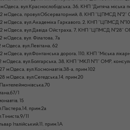
еса, вул.Краснослобідська, 36, КНП “Дитяча міська по
 м.Одеса, провул.Обсерваторний, 8, КНП “ЦПМСД №2” 
.Одеса, вул.Академіка Гаркавого, 2, КНП “ЦПМСД №10”
м.Одеса, вул.Давіда Ойстраха, 7, КНП “ЦПМСД №28” О
.Одеса, вул. Філатова, 7а
Одеса, вул.Левітана, 62
Одеса, вул.Фонтанська дорога, 110, КНП “Міська лікарн
.Одеса, вул.Болгарська, 38, КНП “МКЛ №1” ОМР, консул
.Одеса, вул.Космонавтів,38-а, прим.102
.Одеса, вул.Сегедська,14, прим.20
.Пантелеймонівська,70
тана,67/1
навтів, 15
Пастера,14, прим.2а
Тіниста,9/11
вар Італійський,11, прим.1А