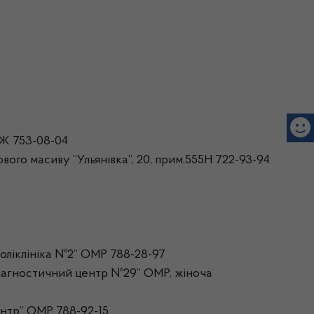
1Ж 753-08-04
ого масиву “Ульянівка”, 20, прим.555Н 722-93-94
оліклініка №2” ОМР 788-28-97
діагностичний центр №29” ОМР, жіноча
нтр” ОМР 788-92-15