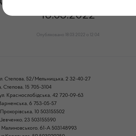
ідпускають інсулін в Одесь
18.03.2022
Опубліковано 18.03.2022 о 12:04
л. Степова, 52/Мельницька, 2 32-40-27
 Степова, 15 705-3104
ул. Краснослобідська, 42 720-09-63
Варненська, 6 753-05-57
Прохорівська, 10 503155502
Шевченко, 23 503155590
 Малиновського, 61-А 503148993