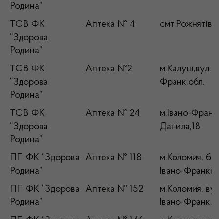
Родина”
ТОВ ФК
Аптека № 4
смт.Рожнятів, 
“Здорова
Родина”
ТОВ ФК
Аптека №2
м.Калуш,вул.Б.
“Здорова
Франк.обл.
Родина”
ТОВ ФК
Аптека № 24
м.Івано-Франкі
“Здорова
Данила,18
Родина”
ПП ФК “Здорова
Аптека № 118
м.Коломия, б-р
Родина”
Івано-Франків.
ПП ФК “Здорова
Аптека № 152
м.Коломия, вул
Родина”
Івано-Франк. о