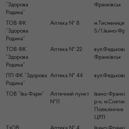
“Здорова
Франківськ
Родина”
ТОВ ФК
Аптека № 8
м.Тисмениця,в
“Здорова
5/1,Івано-Фран
Родина”
ТОВ ФК
Аптека № 22
вул.Федьковича
“Здорова
Франківськ
Родина”
ПП ФК “Здорова
Аптека № 44
вул.Федькович
Родина”
ТОВ “Іва-Фарм”
Аптечний пункт
Івано-Франків
№11
р-н, м.Снятин,
Поліклінічне в
ЦРЛ
ТзОВ
Аптека № 4
Івано-Франківс