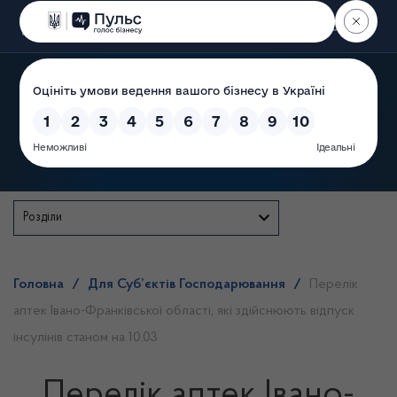
Пошук
Державна служба
Розділи
Головна
/
Для Суб’єктів Господарювання
/
Перелік
аптек Івано-Франківської області, які здійснюють відпуск
інсулінів станом на 10.03
Перелік аптек Івано-