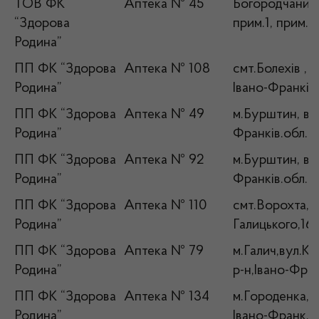
ТОВ ФК
Аптека № 45
Богородчани, 
“Здорова
прим.1, прим.2
Родина”
ПП ФК “Здорова
Аптека № 108
смт.Болехів , 
Родина”
Івано-Франків
ПП ФК “Здорова
Аптека № 49
м.Бурштин, вул
Родина”
Франків.обл.
ПП ФК “Здорова
Аптека № 92
м.Бурштин, вул
Родина”
Франків.обл.
ПП ФК “Здорова
Аптека № 110
смт.Ворохта, 
Родина”
Галицького,16,
ПП ФК “Здорова
Аптека № 79
м.Галич,вул.К
Родина”
р-н,Івано-Фран
ПП ФК “Здорова
Аптека № 134
м.Городенка, в
Родина”
Івано-Франк. о