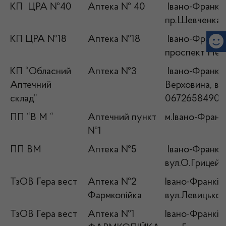
КП ЦРА №40
Аптека № 40
Івано-Франківс
пр.Шевченка, 
КП ЦРА №18
Аптека №18
Івано-Франків
проспект Неза
КП “Обласний
Аптека №3
Івано-Франків
Аптечний
Верховина, ву
склад”
0672658490
ПП “В М “
Аптечний пункт
м.Івано-Франкі
№1
ПП ВМ
Аптека №5
Івано-Франків
вул.О.Грицей ,
ТзОВ Гера вест
Аптека №2
Івано-Франківс
Фармкопійка
вул.Левицьког
ТзОВ Гера вест
Аптека №1
Івано-Франківс