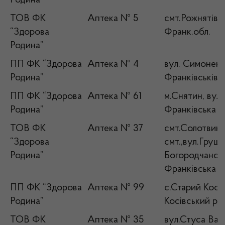
Родина”
ТОВ ФК
Аптека № 5
смт.Рожнятів с
“Здорова
Франк.обл.
Родина”
ПП ФК “Здорова
Аптека № 4
вул. Симоненк
Родина”
Франківськівс
ПП ФК “Здорова
Аптека № 61
м.Снятин, вул
Родина”
Франківська о
ТОВ ФК
Аптека № 37
смт.Солотвин
“Здорова
смт.,вул.Груше
Родина”
Богородчанськи
Франківська о
ПП ФК “Здорова
Аптека № 99
с.Старий Косів,
Родина”
Косівський р-н
ТОВ ФК
Аптека № 35
вул.Стуса Васи