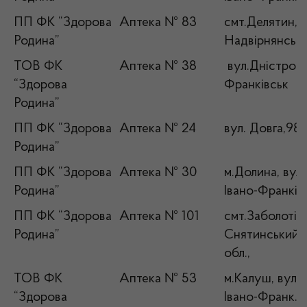
ПП ФК “Здорова
Аптека № 83
смт.Делятин, в
Родина”
Надвірнянськи
ТОВ ФК
Аптека № 38
вул.Дністровс
“Здорова
Франківськ
Родина”
ПП ФК “Здорова
Аптека № 24
вул. Довга,98 
Родина”
ПП ФК “Здорова
Аптека № 30
м.Долина, вул
Родина”
Івано-Франків
ПП ФК “Здорова
Аптека № 101
смт.Заболотів,
Родина”
Снятинський р
обл.,
ТОВ ФК
Аптека № 53
м.Калуш, вул. 
“Здорова
Івано-Франк.о