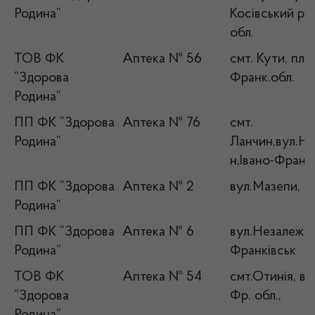
Родина”
Косівський р-н
обл.
ТОВ ФК
Аптека № 56
смт. Кути, пло
“Здорова
Франк.обл.
Родина”
ПП ФК “Здорова
Аптека № 76
смт.
Родина”
Ланчин,вул.Не
н,Івано-Франк.
ПП ФК “Здорова
Аптека № 2
вул.Мазепи, 8
Родина”
ПП ФК “Здорова
Аптека № 6
вул.Незалежно
Родина”
Франківськ
ТОВ ФК
Аптека № 54
смт.Отинія, ву
“Здорова
Фр. обл.,