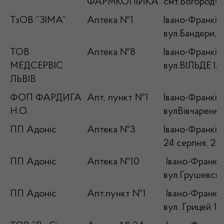
ФАРМКОПІЙКА
смт.Богородча
ТзОВ “ЗІМА”
Аптека №1
Івано-Франківс
вул.Бандери, 
ТОВ
Аптека №8
Івано-Франківс
МЕДСЕРВІС
вул.ВІЛЬДЕ І, 
ЛЬВІВ
ФОП ФАРДИГА
Апт, пункт №1
Івано-Франківс
Н.О.
вулВівчаренка,
ПП Адоніс
Аптека №3
Івано-Франківс
24 серпня, 2 
ПП Адоніс
Аптека №10
Івано-Франків
вул.Грушевсько
ПП Адоніс
Апт.пункт №1
Івано-Франків
вул. Грицей 