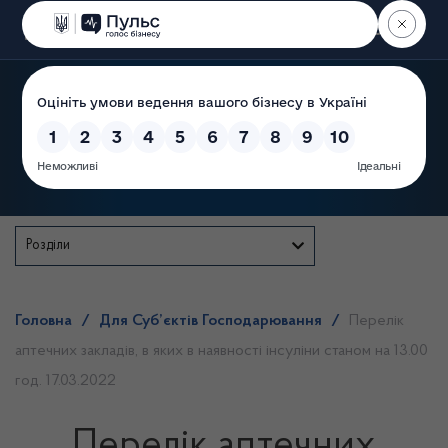
Пошук
Державна служба
Розділи
Головна
/
Для Суб’єктів Господарювання
/
Перелік
аптечних закладів, в яких в наявності інсуліни станом на 13.00
год. 17.03.2022
Перелік аптечних