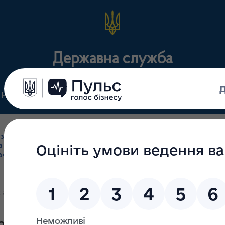
Державна служба
Нормативні документи
Для громадськості
П
Ліцензування
здрібна торгівля
Державний
виробництва лікарс
засобами, імпорт
нагляд
засобів, крові т
асобів (крім АФІ)
(контроль)
сертифікація
 аптечних закладів м.Черкаси та області, які продовжують працюв