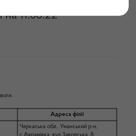
ті, які продовжують
на 11.03.22
воги.
Адреса філії
Черкаська обл., Уманський р-н,
с.Аврамівка, вул.Заводська, 8