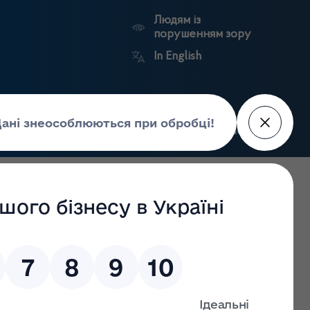
Людям із
порушенням зору
In English
Пошук
рес-центр
Контакти
Антикорупційний
ьких
Ринковий
Державні
портал
а
нагляд
реєстри
Держлікслужби
ати у безперебійному режимі на 11.03.22