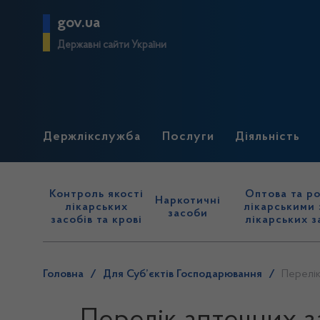
gov.ua
Державні сайти України
Держлікслужба
Послуги
Діяльність
Контроль якості
Оптова та ро
Наркотичні
лікарських
лікарськими 
засоби
засобів та крові
лікарських з
Головна
/
Для Суб’єктів Господарювання
/
Перелік