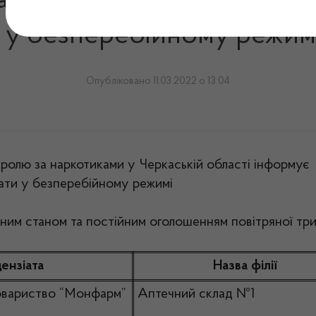
акладів м.Черкаси та облас
у безперебійному режимі 
Опубліковано 11.03.2022 о 13:04
тролю за наркотиками у Черкаській області інформує
ати у безперебійному режимі
нним станом та постійним оголошенням повітряної три
цензіата
Назва філії
товариство “Монфарм”
Аптечний склад №1