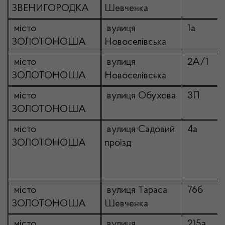
ЗВЕНИГОРОДКА
Шевченка
місто
вулиця
1а
ЗОЛОТОНОША
Новоселівська
місто
вулиця
2А/1
ЗОЛОТОНОША
Новоселівська
місто
вулиця Обухова
3П
ЗОЛОТОНОША
місто
вулиця Садовий
4а
ЗОЛОТОНОША
проїзд
місто
вулиця Тараса
76б
ЗОЛОТОНОША
Шевченка
місто
вулиця
215а