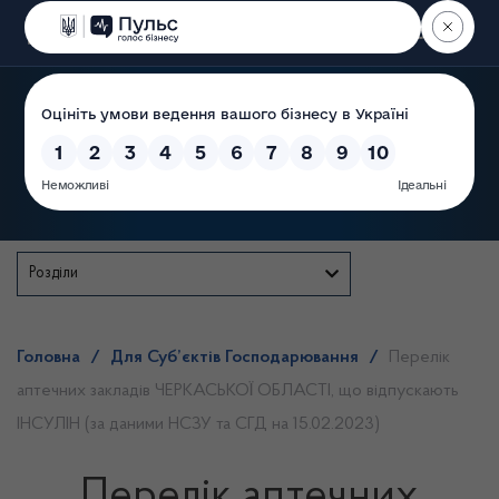
Пошук
Державна служба
Розділи
Головна
/
Для Суб’єктів Господарювання
/
Перелік
аптечних закладів ЧЕРКАСЬКОЇ ОБЛАСТІ, що відпускають
ІНСУЛІН (за даними НСЗУ та СГД на 15.02.2023)
Перелік аптечних