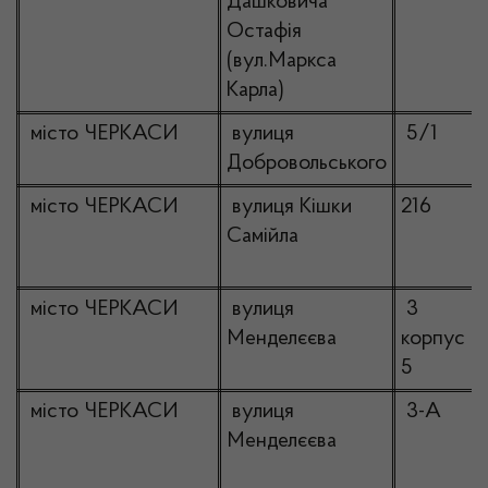
Дашковича
Остафія
(вул.Маркса
Карла)
місто ЧЕРКАСИ
вулиця
5/1
Добровольського
місто ЧЕРКАСИ
вулиця Кішки
216
Самійла
місто ЧЕРКАСИ
вулиця
3
Менделєєва
корпус
5
місто ЧЕРКАСИ
вулиця
3-А
Менделєєва