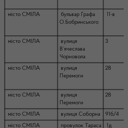
місто СМІЛА
бульвар Графа
11-в
О.Бобринського
місто СМІЛА
вулиця
3
В’ячеслава
Чорновола
місто СМІЛА
вулиця
28
Перемоги
місто СМІЛА
вулиця
28
Перемоги
місто СМІЛА
вулиця Соборна
91б/4
місто СМІЛА
провулок Тараса
1д