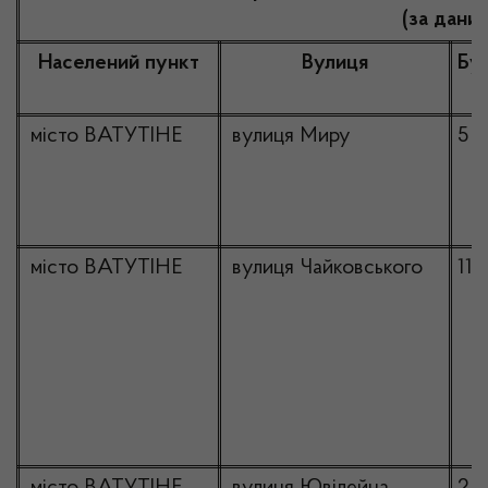
(за дани
Населений пункт
Вулиця
Бу
місто ВАТУТІНЕ
вулиця Миру
5
місто ВАТУТІНЕ
вулиця Чайковського
11