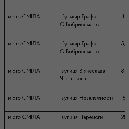
місто СМІЛА
бульвар Графа
11-
О.Бобринського
місто СМІЛА
бульвар Графа
5/
О.Бобринського
місто СМІЛА
вулиця В’ячеслава
3
Чорновола
місто СМІЛА
вулиця Незалежності
67
місто СМІЛА
вулиця Перемоги
28