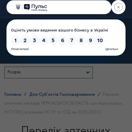
Пошук
Державна служба
Розділи
Головна
/
Для Суб’єктів Господарювання
/
Перелік
аптечних закладів ЧЕРКАСЬКОЇ ОБЛАСТЬ, що відпускають
ІНСУЛІН (за даними НСЗУ та СГД на 31.05.2023)
Перелік аптечних