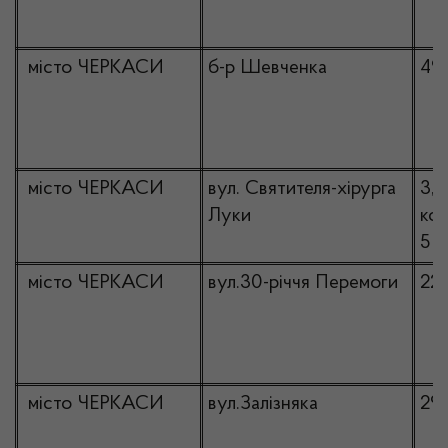
місто ЧЕРКАСИ
б-р Шевченка
49
місто ЧЕРКАСИ
вул. Святителя-хірурга
3,
Луки
ко
5
місто ЧЕРКАСИ
вул.30-річчя Перемоги
22
місто ЧЕРКАСИ
вул.Залізняка
29