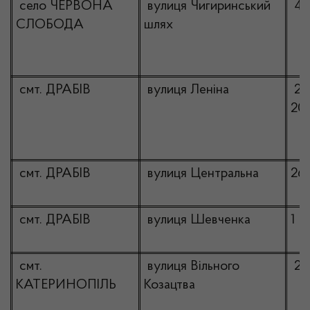
село ЧЕРВОНА
вулиця Чигиринський
48
СЛОБОДА
шлях
смт. ДРАБІВ
вулиця Леніна
20
20
смт. ДРАБІВ
вулиця Центральна
26
смт. ДРАБІВ
вулиця Шевченка
1
смт.
вулиця Вільного
21
КАТЕРИНОПІЛЬ
Козацтва