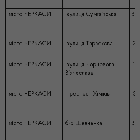
місто ЧЕРКАСИ
вулиця Сумгаїтська
39
місто ЧЕРКАСИ
вулиця Тараскова
22
місто ЧЕРКАСИ
вулиця Чорновола
11
В’ячеслава
місто ЧЕРКАСИ
проспект Хіміків
30
місто ЧЕРКАСИ
б-р Шевченка
35