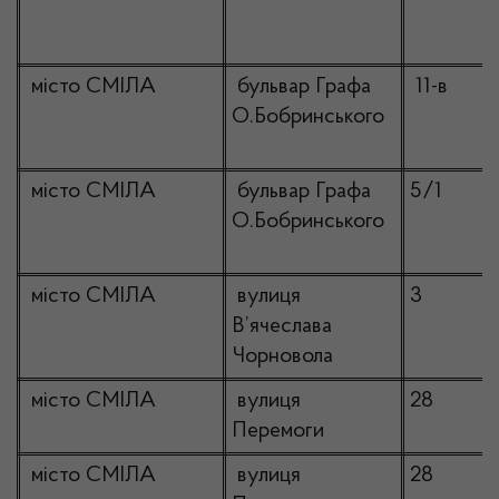
місто СМІЛА
бульвар Графа
11-в
О.Бобринського
місто СМІЛА
бульвар Графа
5/1
О.Бобринського
місто СМІЛА
вулиця
3
В’ячеслава
Чорновола
місто СМІЛА
вулиця
28
Перемоги
місто СМІЛА
вулиця
28