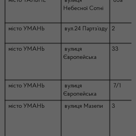
місто ТАЛЬНЕ
вулиця
65а
Небесної Сотні
місто УМАНЬ
вул.24 Партз’їзду
2
місто УМАНЬ
вулиця
33
Європейська
місто УМАНЬ
вулиця
7/1
Європейська
місто УМАНЬ
вулиця Мазепи
3