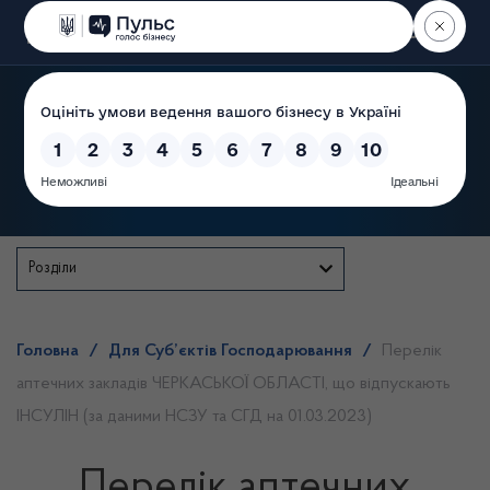
Пошук
Державна служба
Розділи
Головна
/
Для Суб’єктів Господарювання
/
Перелік
аптечних закладів ЧЕРКАСЬКОЇ ОБЛАСТІ, що відпускають
ІНСУЛІН (за даними НСЗУ та СГД на 01.03.2023)
Перелік аптечних