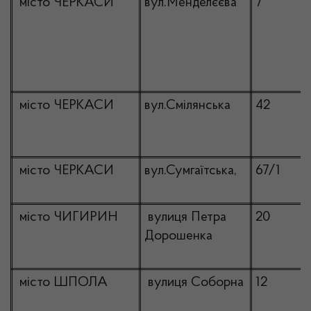
місто ЧЕРКАСИ
вул.Менделєєва
7
місто ЧЕРКАСИ
вул.Смілянська
42
місто ЧЕРКАСИ
вул.Сумгаїтська,
67/1
місто ЧИГИРИН
вулиця Петра
20
Дорошенка
місто ШПОЛА
вулиця Соборна
12