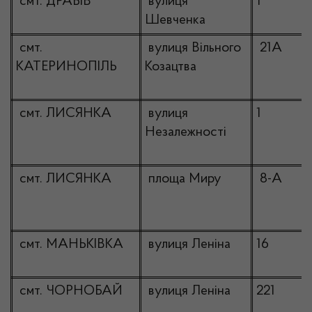
смт. ДРАБІВ
вулиця
1
Шевченка
смт.
вулиця Вільного
21А
КАТЕРИНОПІЛЬ
Козацтва
смт. ЛИСЯНКА
вулиця
1
Незалежності
смт. ЛИСЯНКА
площа Миру
8-А
смт. МАНЬКІВКА
вулиця Леніна
16
смт. ЧОРНОБАЙ
вулиця Леніна
221