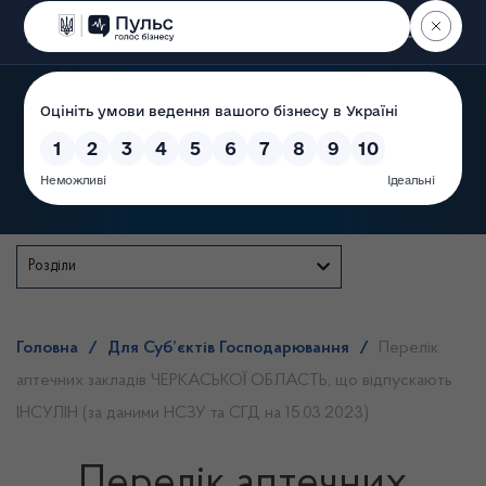
Пошук
Державна служба
Розділи
Головна
/
Для Суб’єктів Господарювання
/
Перелік
аптечних закладів ЧЕРКАСЬКОЇ ОБЛАСТЬ, що відпускають
ІНСУЛІН (за даними НСЗУ та СГД на 15.03.2023)
Перелік аптечних