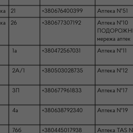
ка
21
+380676400399
Аптека №51
ка
26
+380677307192
Аптека №10
ПОДОРОЖН
мережа аптек
1а
+380472567031
Аптека №11
2А/1
+380503028735
Аптека №12
3П
+380677961833
Аптека №17
4а
+380638792340
Аптека №19
76б
+380445017938
Аптека TAS 