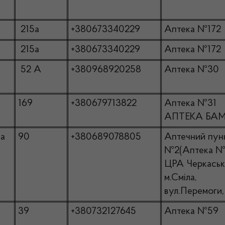
215а
+380673340229
Аптека №172
215а
+380673340229
Аптека №172
52 А
+380968920258
Аптека №30
169
+380679713822
Аптека №31
АПТЕКА БА
ка
90
+380689078805
Аптечний пун
№2(Аптека №
ЦРА Черкаська
м.Сміла,
вул.Перемоги,
39
+380732127645
Аптека №59