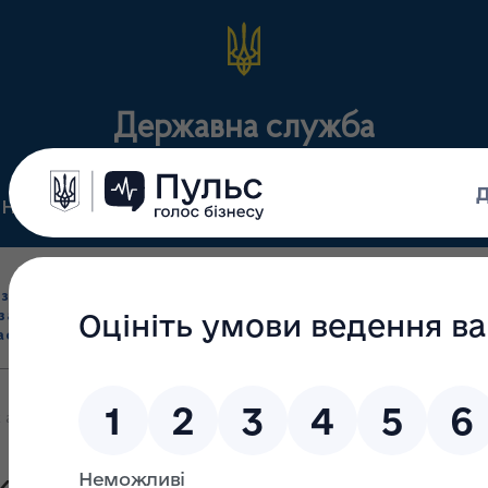
Державна служба
Нормативні документи
Для громадськості
П
Ліцензування
здрібна торгівля
Державний
виробництва лікарс
засобами, імпорт
нагляд
засобів, крові т
асобів (крім АФІ)
(контроль)
сертифікація
 аптечних закладів ЧЕРКАСЬКОЇ ОБЛАСТЬ, що відпускають ІНСУЛІ