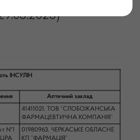
СТЬ, що відпускають
29.03.2023)
ють ІНСУЛІН
лення
Аптечний заклад
41411021, ТОВ “СЛОБОЖАНСЬКА
ФАРМАЦЕВТИЧНА КОМПАНІЯ”
кт №1
01980963, ЧЕРКАСЬКЕ ОБЛАСНЕ
 ЦРА
КП “ФАРМАЦІЯ”