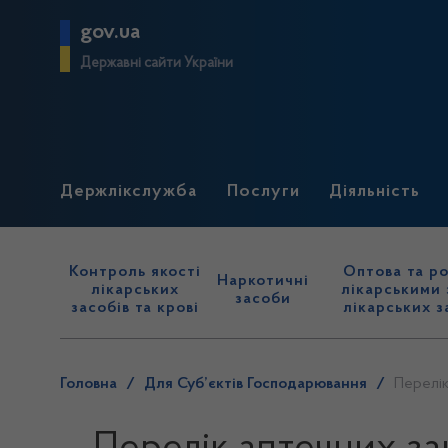
gov.ua
Державні сайти України
Держлікслужба
Послуги
Діяльність
Контроль якості
Оптова та ро
Наркотичні
лікарських
лікарськими 
засоби
засобів та крові
лікарських з
Головна
/
Для Суб’єктів Господарювання
/
Перелік