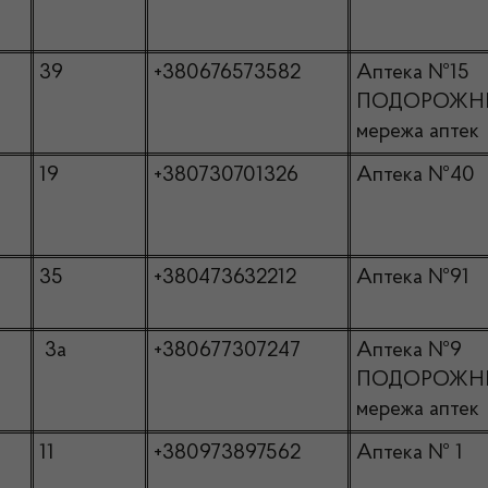
39
+380676573582
Аптека №15
ПОДОРОЖН
мережа аптек
19
+380730701326
Аптека №40
35
+380473632212
Аптека №91
3а
+380677307247
Аптека №9
ПОДОРОЖН
мережа аптек
11
+380973897562
Аптека № 1