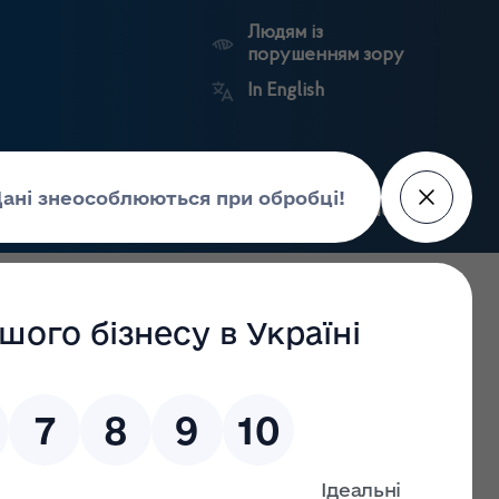
Людям із
порушенням зору
In English
Пошук
рес-центр
Контакти
Антикорупційний
ьких
Ринковий
Державні
портал
а
нагляд
реєстри
Держлікслужби
Н (за даними НСЗУ та СГД на 29.03.2023)