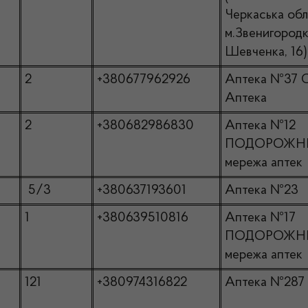
Черкаська обл.
м.Звенигородк
Шевченка, 16)
2
+380677962926
Аптека №37 
Аптека
2
+380682986830
Аптека №12
ПОДОРОЖН
мережа аптек
5/3
+380637193601
Аптека №23
1
+380639510816
Аптека №17
ПОДОРОЖН
мережа аптек
121
+380974316822
Аптека №287