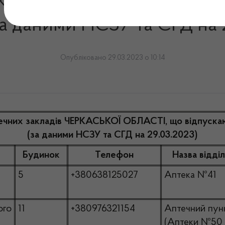
акладів ЧЕРКАСЬКОЇ ОБЛА
а даними НСЗУ та СГД на 
Опубліковано 29.03.2023 о 10:14
течних закладів ЧЕРКАСЬКОЇ ОБЛАСТІ, що відпуска
(за даними НСЗУ та СГД на 29.03.2023)
Будинок
Телефон
Назва відді
5
+380638125027
Аптека №41
ого
11
+380976321154
Аптечний пун
(Аптеки №50