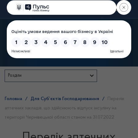
Пошук
Державна служба
Розділи
Головна
/
Для Суб’єктів Господарювання
/
Перелік
аптечних закладів, що здійснюють відпуск інсуліну на
території Чернівецької області станом на 31.07.2022
Перелік аптечних