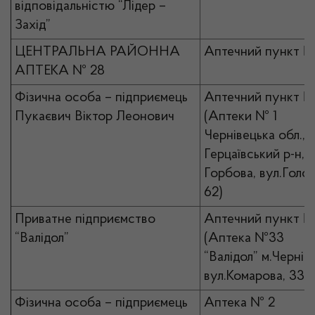
відповідальністю “Лідер –
Захід”
ЦЕНТРАЛЬНА РАЙОННА
Аптечний пункт №
АПТЕКА № 28
Фізична особа – підприємець
Аптечний пункт №
Пукаєвич Віктор Леонович
(Аптеки № 1
Чернівецька обл.,
Герцаївський р-н, с
Горбова, вул.Голов
62)
Приватне підприємство
Аптечний пункт №
“Валідол”
(Аптека №33
“Валідол” м.Чернівц
вул.Комарова, 33)
Фізична особа – підприємець
Аптека № 2