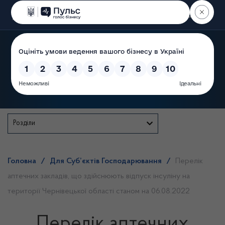
Пошук
Державна служба
Розділи
Головна
/
Для Суб’єктів Господарювання
/
Перелік
аптечних закладів, що здійснюють відпуск інсуліну на
території Чернівецької області станом на 06.08.2022
Перелік аптечних