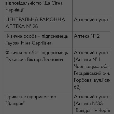
відповідальністю “Да Сігна
Чернівці”
ЦЕНТРАЛЬНА РАЙОННА
Аптечний пункт №
АПТЕКА № 28
Фізична особа – підприємець
Аптека № 2
Гауряк Ніна Сергіївна
Фізична особа – підприємець
Аптечний пункт №
Пукаєвич Віктор Леонович
(Аптеки № 1
Чернівецька обл.,
Герцаївський р-н, с
Горбова, вул.Голов
62)
Приватне підприємство
Аптечний пункт 
“Валідол”
(Аптека №33
“Валідол” м.Чернівц