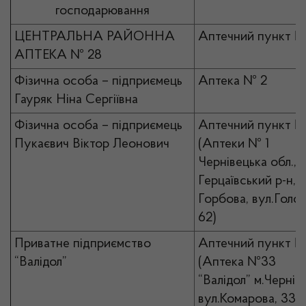
господарювання
ЦЕНТРАЛЬНА РАЙОННА
Аптечний пункт №
АПТЕКА № 28
Фізична особа – підприємець
Аптека № 2
Гауряк Ніна Сергіївна
Фізична особа – підприємець
Аптечний пункт №
Пукаєвич Віктор Леонович
(Аптеки № 1
Чернівецька обл.,
Герцаївський р-н, с
Горбова, вул.Голов
62)
Приватне підприємство
Аптечний пункт 
“Валідол”
(Аптека №33
“Валідол” м.Чернівц
вул.Комарова, 33)