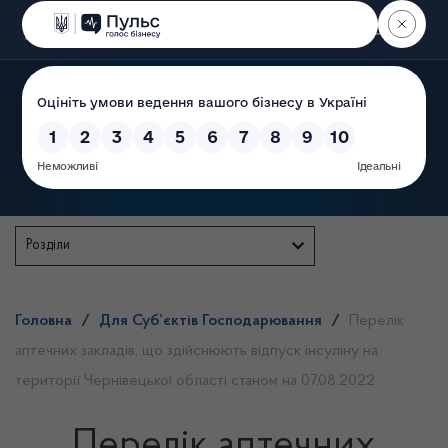
Пошук
Державна служба
Розділи
Головна
/
Для Суб’єктів Господарювання
/
Перелік
аптечних закладів, що здійснюють відпуск інсуліну на
території Чернівецької області станом на 07.08.2022
Перелік аптечних