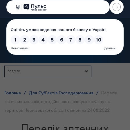
Пошук
Державна служба
Розділи
Головна
/
Для Суб’єктів Господарювання
/
Перелік
аптечних закладів, що здійснюють відпуск інсуліну на
території Чернівецької області станом на 24.08.2022
Перелік аптечних