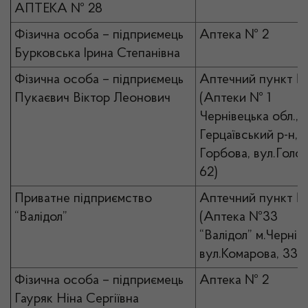
АПТЕКА № 28
Фізична особа – підприємець
Аптека № 2
Бурковська Ірина Степанівна
Фізична особа – підприємець
Аптечний пункт №
Пукаєвич Віктор Леонович
(Аптеки № 1
Чернівецька обл.,
Герцаївський р-н, с
Горбова, вул.Голов
62)
Приватне підприємство
Аптечний пункт №
“Валідол”
(Аптека №33
“Валідол” м.Чернівц
вул.Комарова, 33)
Фізична особа – підприємець
Аптека № 2
Гауряк Ніна Сергіївна