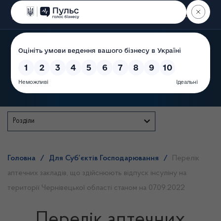
Пошук
Державна служба
Розділи
Головна
/
Для Суб’єктів Господарювання
/
Перелік
аптечних закладів, що здійснюють відпуск інсуліну на
території Чернівецької області станом на 07.09.2022
Перелік аптечних