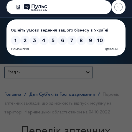
Пошук
Державна служба
Розділи
Головна
/
Для Суб’єктів Господарювання
/
Перелік
аптечних закладів, що здійснюють відпуск інсуліну на
території Чернівецької області станом на 04.10.2022
Перелік аптечних