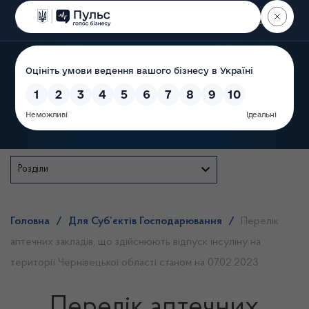
Пошук
Державна служба
Розділи
Головна
/
Для Суб’єктів Господарювання
/
Перелік
аптечних закладів, що здійснюють відпуск інсуліну на
території Чернівецької області станом на 07.02.2023
Перелік аптечних