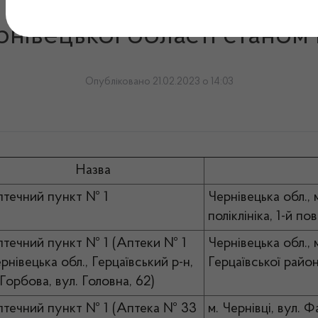
закладів, що здійснюють в
рнівецької області станом 
Опубліковано 21.02.2023 о 14:03
Назва
течний пункт № 1
Чернівецька обл., 
поліклініка, 1-й по
течний пункт № 1 (Аптеки № 1
Чернівецька обл., 
рнівецька обл., Герцаївський р-н,
Герцаївської райо
 Горбова, вул. Головна, 62)
течний пункт № 1 (Аптека № 33
м. Чернівці, вул. 