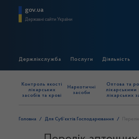
gov.ua
Державні сайти України
Держлікслужба
Послуги
Діяльність
Контроль якості
Оптова та ро
Наркотичні
лікарських
лікарськими 
засоби
засобів та крові
лікарських з
Головна
/
Для Суб’єктів Господарювання
/
Перелік