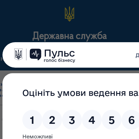
Державна служба
Нормативні документи
Для громадськості
П
Ліцензування
здрібна торгівля
Державний
виробництва лікарс
засобами, імпорт
нагляд
засобів, крові т
асобів (крім АФІ)
(контроль)
сертифікація
 аптечних закладів, що здійснюють відпуск інсуліну на території 