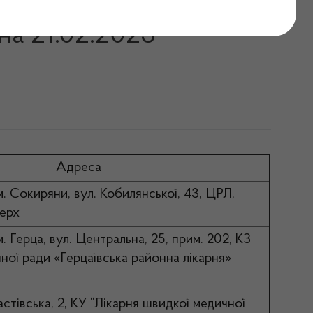
ідпуск інсуліну на
на 21.02.2023
Адреса
м. Сокиряни, вул. Кобилянської, 43, ЦРЛ,
верх
м. Герца, вул. Центральна, 25, прим. 202, КЗ
нної ради «Герцаївська районна лікарня»
Фастівська, 2, КУ “Лікарня швидкої медичної