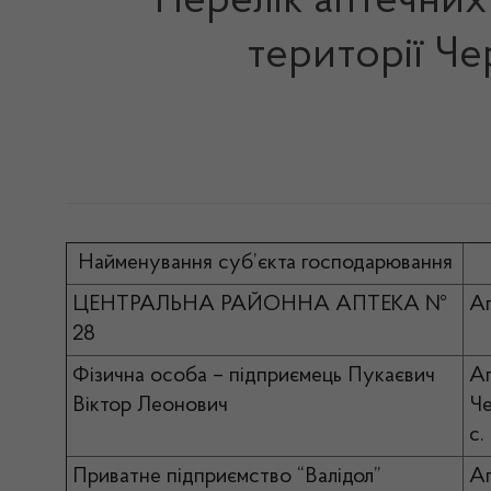
Перелік аптечних 
території Че
Найменування суб’єкта господарювання
ЦЕНТРАЛЬНА РАЙОННА АПТЕКА №
Ап
28
Фізична особа – підприємець Пукаєвич
Ап
Віктор Леонович
Че
с.
Приватне підприємство “Валідол”
Ап