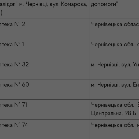
алідол” м. Чернівці, вул. Комарова,
допомоги”
)
птека № 2
Чернівецька област
тека № 1
Чернівецька обл., 
птека № 32
м. Чернівці, вул. У
птека № 60
м. Чернівці, вул. Е
тека № 71
Чернівецька обл., 
Центральна, 98 Б
тека № 74
Чернівецька обл., 