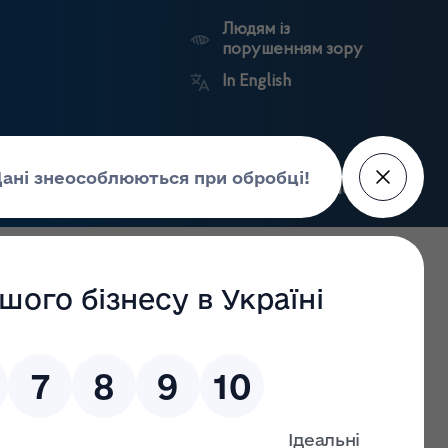
Людям із
порушенням зору
In English
Пошук
рес-центр
Контакти
Антикорупційний
ьких
Ринковий
Державні
портал
а
нагляд
реєстри
Держлікслужби
Чернівецької області станом на 21.02.2023