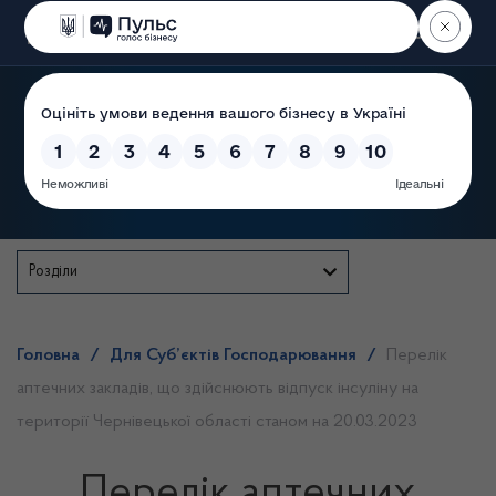
Пошук
Державна служба
Розділи
Головна
/
Для Суб’єктів Господарювання
/
Перелік
аптечних закладів, що здійснюють відпуск інсуліну на
території Чернівецької області станом на 20.03.2023
Перелік аптечних