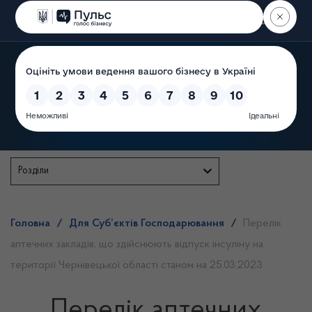
Пошук
Державна служба
Розділи
Головна
/
Для Суб’єктів Господарювання
/
Перелік
аптечних закладів, що здійснюють відпуск інсуліну на
території Чернівецької області станом на 25.03.2023
Перелік аптечних