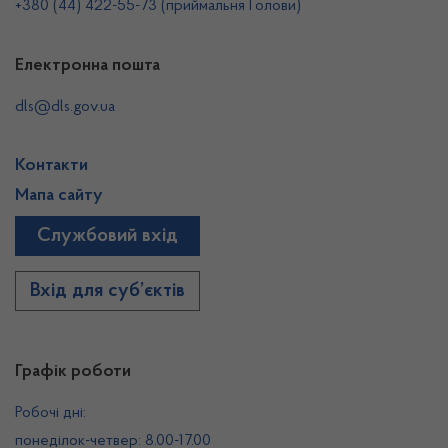
+380 (44) 422-55-73 (приймальня Голови)
Електронна пошта
dls@dls.gov.ua
Контакти
Мапа сайту
Службовий вхід
Вхід для суб’єктів
Графік роботи
Робочі дні:
понеділок-четвер: 8.00-17.00