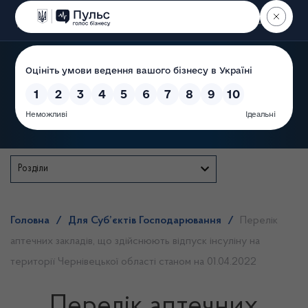
Пошук
Державна служба
Розділи
Головна
/
Для Суб’єктів Господарювання
/
Перелік
аптечних закладів, що здійснюють відпуск інсуліну на
території Чернівецької області станом на 01.04.2022
Перелік аптечних