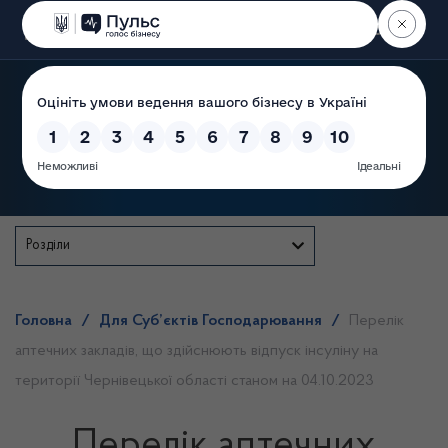
Пошук
Державна служба
Розділи
Головна
/
Для Суб’єктів Господарювання
/
Перелік
аптечних закладів, що здійснюють відпуск інсуліну на
території Чернівецької області станом на 04.10.2023
Перелік аптечних